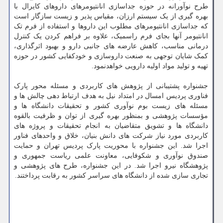
طرح نوآورانه در حوزه جداسازی انانتیومرهای داروهای کایرال با
بهره گیری از یک سیستم ارزان، مقیاس پذیر و زیست سازگار است
که جداسازی انانتیومرهای مطلوب این داروها و استفاده از فرم تک
انانتیومر آنها بجای فرم راسمیک، علاوه بر فراهم کردن یک کنترل
درمانی مناسب، کاهش عارضه های جانبی دارو و بهبود اثرگذاری،
کمک شایان توجهی به صنعت داروسازی و خودکفایی کشور در حوزه
تهیه و تولید مواد اولیه دارویی خواهدنمود.
جشنواره پشتیبانی از پژوهش های کاربردی و مسئله محور پارک
فناوری پردیس امسال در امتداد نیل به هدف ارتباط دهی چالش ها و
مسئله های زیست بوم نوآوری کشور و تحقیقات دانشگاه ها و
مؤسسات پژوهشی و بمنظور بهره گیری از توان و ظرفیت بالقوه
دانشگاه ها و تشویق متقاضیان به انجام تحقیقات و پروژه های
کاربردی مورد نیاز شرکت های دانش بنیان، خلاق و واحدهای فناور
اجرا شد. این جشنواره با محوریت پارک پردیس تهران و حمایت
صندوق نوآوری و شکوفایی، معاونت علمی ریاست جمهوری و
پژوهشگاه نیرو اجرا شد. در این جشنواره، طرح های پژوهشی و
تجاری سازی شده از دانشگاه های سراسر کشور به رقابت پرداختند.