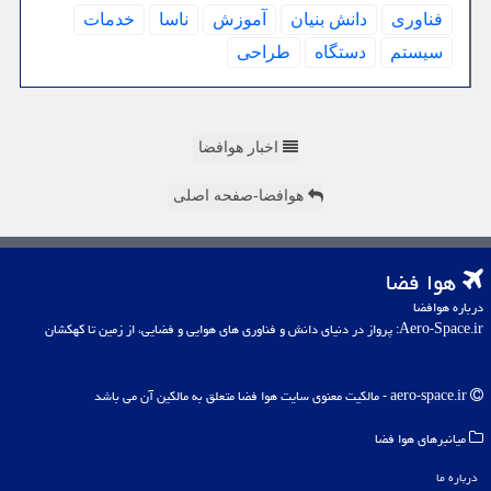
فناوری
دانش بنیان
آموزش
ناسا
خدمات
سیستم
دستگاه
طراحی
اخبار هوافضا
هوافضا-صفحه اصلی
هوا فضا
درباره هوافضا
Aero-Space.ir: پرواز در دنیای دانش و فناوری های هوایی و فضایی، از زمین تا کهکشان
aero-space.ir - مالکیت معنوی سایت هوا فضا متعلق به مالکین آن می باشد
میانبرهای هوا فضا
درباره ما