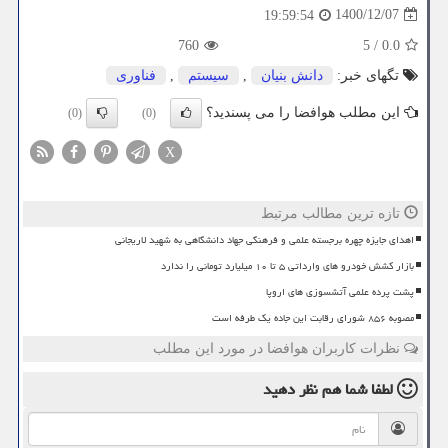
1400/12/07
19:59:54
760
5
/
0.0
تگهای خبر:
دانش بنیان
,
سیستم
,
فناوری
این مطلب هوافضا را می پسندید؟
(0)
(0)
X
تازه ترین مطالب مرتبط
اهدای جایزه چهره برجسته علمی و فرهنگی جهاد دانشگاهی به شهید لاریجانی
بازار کشش خودرو های وارداتی ۵ تا ۱۰ میلیارد تومانی را ندارد
پشت پرده علمی آتشسوزی های اروپا
مصوبه ۸۵۶ شورای رقابت این جاده یک طرفه است
نظرات کاربران هوافضا در مورد این مطلب
لطفا شما هم
نظر دهید