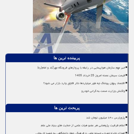
پربیننده ترین ها
خبر مهم سازمان هواپیمایی در رابطه با پروازهای فرودگاه مهرآباد و امام(ره)
قیمت سیمان عمده امروز 25 خرداد 1405
اقتصاد پنهان پوشاک چه طور میلیاردها دلار قاچاق وارد بازار می شود؟
واکنش وزارت صمت به گرانی خودرو
پربحث ترین ها
پژوپارس ۶۴۰ میلیون تومان شد
اعلام ظرفیت پژوهشی هر عضو هیات علمی از حمایت های بنیاد ملی علم
اهدای جایزه چهره برجسته علمی و فرهنگی جهاد دانشگاهی به شهید لاریجانی