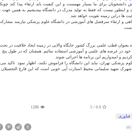
انشجویان برای ما بسیار مهمست و این کیفیت باید ارتقاء پیدا کند چونک
رد و اینطور نیست که فقط به تولید مدرک در دانشگاه بیندیشیم به همین جه
یت ها دراین زمینه تقویت خواهد شد.
شگاهی و ارتقاء سرفصل های آموزشی در دانشگاه علوم پزشکی نیازمند مشارک
است.
ه بعنوان قطب علمی بزرگ کشور جایگاه والایی در زمینه ایجاد خلاقیت در بح
های خود در عرصه های علمی و آموزشی استفاده نمائیم. همچنان که در طول پنج 
دیم و امیدواریم این برنامه ها اجرائی شوند.
علوم پزشکی تهران، نباید این دانشگاه را فراموش نکنند، اظهار نمود: تاکید می 
 و شهرک شهید سلیمانی محیط استارت آپی خوبی است که این فارغ التحصیلان ر
1286
5
/
0.0
فناوری
X
(0)