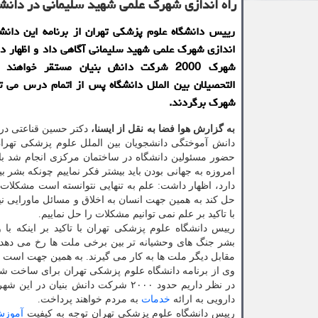
راه اندازی شهرک علمی شهید سلیمانی در دانشگ
رییس دانشگاه علوم پزشکی تهران از برنامه این دانش
اندازی شهرک علمی شهید سلیمانی آگاهی داد و اظهار د
شهرک 2000 شرکت دانش بنیان مستقر خواهن
التحصیلان بین الملل دانشگاه پس از اتمام درس می تو
شهرک برگردند.
به گزارش هوا فضا به نقل از ایسنا،
دکتر حسین قناعتی د
دانش آموختگی دانشجویان بین الملل علوم پزشکی تهران
حضور مسئولین دانشگاه در ساختمان مرکزی انجام شد با تا
امروزه به جهانی بودن باید بیشتر فکر نماییم چونکه بشر بیش
دارد، اظهار داشت: علم به تنهایی نتوانسته است مشکلات 
حل کند به همین جهت انسان به اخلاق و مسائل ماورایی نیا
با تاکید بر علم نمی توانیم مشکلات را حل نماییم.
رییس دانشگاه علوم پزشکی تهران با تاکید بر اینکه با
بشر جنگ های وحشیانه تر بین برخی ملت ها رخ می دهد ا
مقابل دیگر ملت ها به کار می گیرند. به همین جهت است 
وی از برنامه دانشگاه علوم پزشکی تهران برای ساخت شهر 
در نظر داریم حدود ۲۰۰۰ شرکت دانش 
دارویی به ارائه
خدمات
به مردم خواهند پرداخت.
رییس دانشگاه علوم پزشکی تهران توجه به کیفیت
آموز