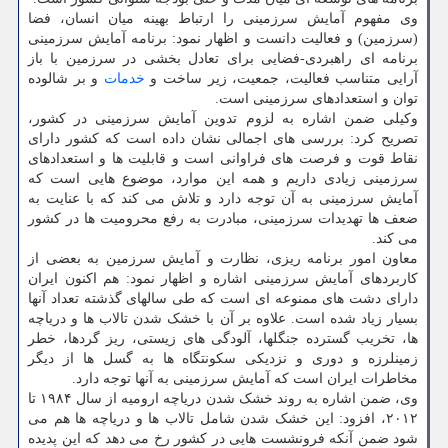
وی مفهوم آمایش سرزمینی را ارتباط بهینه میان انسان، فضا
(سرزمین) و فعالیت دانست و اظهار نمود: برنامه آمایش سرزمینی
برنامه ای راهبردی-فضایی برای تعادل بخشی در سرزمین با باز
آرایی متناسب فعالیت، جمعیت، زیر ساخت و
خدمات
و بر شالوده
توان و استعدادهای سرزمینی است.
وکیلی ضمن اشاره به لزوم تدوین آمایش سرزمینی در کشور،
تصریح کرد: بررسی های اجمالی نشان داده است که کشور دارای
نقاط قوت و فرصت های فراوانی است و قابلیت ها و استعدادهای
سرزمینی زیادی داریم و همه این موارد، موضوع هایی است که
آمایش سرزمینی به آن توجه دارد و تلاش می کند که با عنایت به
ضعف ها تهدیدات سرزمینی، مبادرت به رفع محرومیت ها در کشور
می کند.
معاون امور برنامه ریزی، نظارت و آمایش سرزمین به بعضی از
کاربردهای آمایش سرزمینی اشاره و اظهار نمود: هم اکنون ایران
دارای دشت های ممنوعه ای است که طی سالهای گذشته تعداد آنها
بسیار زیاد شده است. علاوه بر آن با خشک شدن تالاب ها و دریاچه
ها، تخریب گسترده جنگلها، آلودگی های زیستی، ریز گردها، خطر
زمینلرزه و دوری و نزدیکی سکونتگاه ها به گسل ها از دیگر
مخاطرات ایران است که آمایش سرزمینی به آنها توجه دارد.
وی، ضمن اشاره به روند خشک شدن دریاچه ارومیه از سال ۱۹۸۴ تا
۲۰۱۲، افزود: این خشک شدن شامل تالاب ها و دریاچه ها هم می
شود ضمن آنکه فرونشست هایی در کشور رخ می دهد که این پدیده