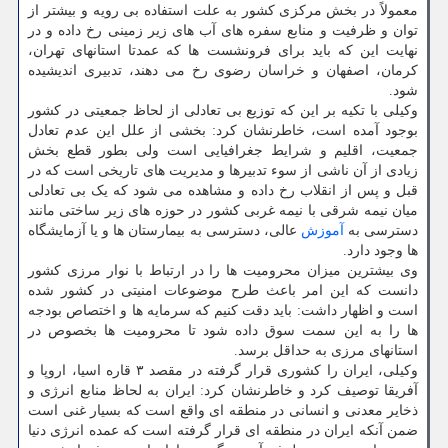
معمولاً در بخش مرکزی کشور به علت استفاده بی رویه و بیشتر از
توان و ظرفیت و منابع سفره های آب های زیر زمینی رخ داده و در
نهایت این که باید برای فرونشست ها که عمدتا استانهای تهران،
کرمان، اصفهان و خراسان رضوی رخ می دهند، تدبیری اندیشیده
شود.
وکیلی با تکیه بر این که توزیع بی تعادلی از لحاظ جمعیتی در کشور
بوجود آمده است، خاطرنشان کرد: بخشی از علل این عدم تعادل
جمعیت، اقلیم و شرایط جغرافیایی است ولی بطور قطع بخش
زیادی از آن ناشی از سوء تدبیرها و مدیریت های تاریخی است که در
قبل و پس از انقلاب رخ داده و مشاهده می شود که یک بی تعادلی
میان نیمه شرقی با نیمه غربی کشور در حوزه های زیر ساختی مانند
دسترسی به
آموزش
عالی، دسترسی به بیمارستان ها و یا آزمایشگاه
ها وجود دارد.
وی بیشترین میزان محرومیت ها را در ارتباط با نوار مرزی کشور
دانست که این امر باعث طرح موضوعات امنیتی در کشور شده
است و اظهار داشت: باید دقت کنیم که سرمایه ها و اختصاص بودجه
ها را به این سمت سوق داده شود تا محرومیت ها بخصوص در
استانهای مرزی به حداقل برسد.
وکیلی، ایران را کشوری قرار گرفته در مقصد ۳ قاره اسیا، اروپا و
آفریقا توصیف کرد و خاطرنشان کرد: ایران به لحاظ منابع انرژی و
ذخایر معدنی و انسانی در منطقه ای واقع است که بسیار غنی است
ضمن آنکه ایران در منطقه ای قرار گرفته است که عمده انرژی دنیا