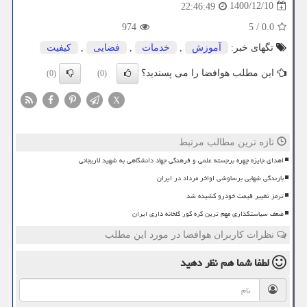
1400/12/10
22:46:49
974
5
/
0.0
تگهای خبر:
آموزش
,
خدمات
,
فضایی
,
كیفیت
این مطلب هوافضا را می پسندید؟
(0)
(0)
X
تازه ترین مطالب مرتبط
اهدای جایزه چهره برجسته علمی و فرهنگی جهاد دانشگاهی به شهید لاریجانی
بارندگی شهابی برساوشی اواخر مرداد در ایران
ترمز تغییر قیمت خودرو کشیده شد
ضعف سیاستگذاری مهم ترین گره کور گلخانه داری ایران
نظرات کاربران هوافضا در مورد این مطلب
لطفا شما هم
نظر دهید