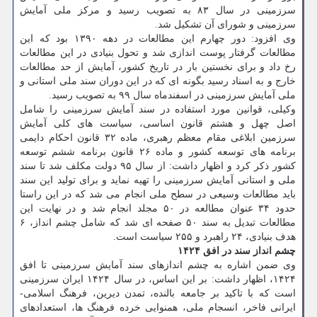
سرزمینی در سال ۸۳ به تصویب رسید و مرکز ملی آمایش
سرزمینی و شورای آن تشکیل شد.
وی افزود: دور چهارم این مطالعات در دهه ۱۳۹۰ بود که این
مطالعات گرفتار پوست اندازی شد و تحول بنیادی در این مطالعات
رخ داد و برای نخستین بار در تاریخ کشور، آمایش از حد مطالعات
خارج و به اسناد رسید بگونه ای که در این دوران سند ملی استانی و
ملی آمایش سرزمینی در اسفندماه سال ۹۹ به تصویب رسید.
وکیلی، قوانین مورد استفاده در سند آمایش سرزمینی را شامل
اصل چهل و هشتم قانون اساسی، سیاست های کلی آمایش
سرزمین ابلاغی مقام معظم رهبری، ماده ۳۲ قانون احکام دایمی
برنامه های توسعه کشور و ماده ۲۶ قانون برنامه ششم توسعه
کشور ذکر کرد و اظهار داشت: از سال ۹۵ دولت مکلف شد تا سند
ملی و استانی آمایش سرزمینی را تهیه نماید و برای تولید این سند
باید مطالعات وسیعی در سطح ملی انجام می شد که در این راستا
حدود ۳۴ عنوان مطالعه در ۵۰ مجلد انجام شد و در نهایت این
مطالعات تبدیل به سند ۵۰ صفحه ای شد که شامل چشم انداز، ۶
هدف بنیادی، ۲۴ راهبرد و ۲۵۵ سیاست است.
چشم انداز سند در افق ۱۴۲۴
وی ضمن اشاره به چشم اندازهای سند آمایش سرزمینی تا افق
۱۴۲۴، اظهار داشت: بر این اساس، در سال ۱۴۲۴ ایران سرزمینی
است که با تاکید بر جامعه بالنده، تمدن دیرین، فرهنگ اسلامی-
ایرانی فاخر، انسجام ملی، همنوایی خرده فرهنگ ها، استعدادهای