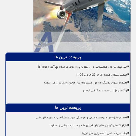
پربیننده ترین ها
خبر مهم سازمان هواپیمایی در رابطه با پروازهای فرودگاه مهرآباد و امام(ره)
قیمت سیمان عمده امروز 25 خرداد 1405
اقتصاد پنهان پوشاک چه طور میلیاردها دلار قاچاق وارد بازار می شود؟
واکنش وزارت صمت به گرانی خودرو
پربحث ترین ها
اهدای جایزه چهره برجسته علمی و فرهنگی جهاد دانشگاهی به شهید لاریجانی
بازار کشش خودرو های وارداتی ۵ تا ۱۰ میلیارد تومانی را ندارد
پشت پرده علمی آتشسوزی های اروپا