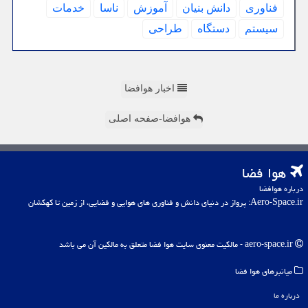
فناوری
دانش بنیان
آموزش
ناسا
خدمات
سیستم
دستگاه
طراحی
اخبار هوافضا
هوافضا-صفحه اصلی
هوا فضا
درباره هوافضا
Aero-Space.ir: پرواز در دنیای دانش و فناوری های هوایی و فضایی، از زمین تا کهکشان
aero-space.ir - مالکیت معنوی سایت هوا فضا متعلق به مالکین آن می باشد
میانبرهای هوا فضا
درباره ما