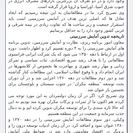
وجود دارد و در دو طرف آن بزرگترین بازارهای مصرف انرژی در
جنوب شرق آسیا، اوراسیا و اروپا قرار گرفته است.
وی تصریح کرد: ما در مطالعاتمان به این نتیجه رسیدیم که ایجاد
تعادل ها که اصلی ترین هدف در آمایس سرزمینی است باید
استقرار جمعیت و زیر ساخت ها که تفاوت زیادی در نیمه شرقی و
غربی کشور وجود دارد را به حداقل برسانیم.
تاریخچه تدوین آمایش سرزمینی
معاون امور برنامه ریزی، نظارت و آمایش سرزمین، تدوین برنامه
های آمایش سرزمینی را به ۴ دوره تقسیم کرد و اظهار داشت: دوره
اول در ارتباط با دهه ۱۳۵۰ می شود که یک شرکت ایرانی-فرانسوی
مطالعاتی را با هدف رشد سریع اقتصادی، ثبات سیاسی و تمرکز
زدایی و مهار رشد شهری و مهاجرت ها بخصوص از کلانشهرها در
ایران انجام داد و با وقوع انقلاب اسلامی، این مطالعات کنار گذاشته
شد و دور دوم مطالعات در دهه ۱۳۶۰ اجرایی شد و در آن دوران
بحث توسعه "منطقه مکران" در جنوب سیستان و بلوچستان برای
نخستین بار عنوان شد.
وی تصریح کرد: اگر در آن زمان دولتمردان به این مورد توجه می
کردند هم اکنون ما از ثمرات و برکات مکران بهره مند بودیم نه این
که حالا تازه سندی را برای توسعه مکران تدوین کرده ایم و به دنبال
جذب سرمایه و جمعیت در این منطقه هستیم.
وکیلی، دور سوم مطالعات آمایش سرزمینی را در دهه ۱۳۷۰ و
۱۳۸۰ عنوان نمود و اضافه کرد: در آن زمان ادبیات توسعه درون زا و
برونگر در اقتصاد مقاومتی وارد شد در ضوابط ملی آمایش