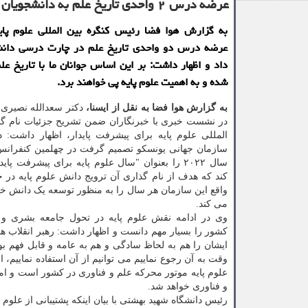
عرضه درس ۲ واحدی تاریخ علم به دانشجویان
به گزارش هوا فضا رئیس کنگره بین المللی علوم پای
عرضه درس دو واحدی تاریخ علم در چارت درسی دانشج
داد و اظهار داشت: بر این اساس جوانان ما با تاریخ عل
شده و به اهمیت علوم پایه پی خواهند برد.
به گزارش هوا فضا به نقل از ایسنا،
دکتر سعدالله نصیری 
در نشست خبری با خبرنگاران ضمن تشریح جزئیات نام گذ
سازمان جهانی یونسکو تصمیم گرفت در چهلمین کنفران
سال ۲۰۲۲ را بعنوان "سال علوم پایه برای پیشرفت پای
کند که هدف از نام گذاری آن ترویج دانش علوم پایه در 
واقع این سازمان هر سال را به منظور توسعه یک دانش خ
می کند.
وی در ادامه نقش علوم پایه در تحول جامعه بشری و
کشور را بسیار مهم دانست و اظهار داشت: رهبر انقلاب هم
ایشان را هم به لحاظ سادگی و هم به عامه و قابل فهم بو
وقت به آن رجوع نماییم می توانیم از آن استفاده نماییم، 
علوم پایه موتور محرکه علم و فناوری در کشور است و امک
و فناوری خواهد شد.
رئیس دانشگاه شهید بهشتی با بیان اینکه پشتیبانی از علوم 