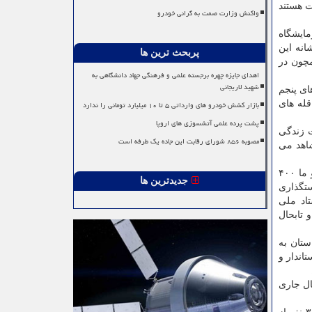
 هستند
واکنش وزارت صمت به گرانی خودرو
مایشگاه
انه این
پربحث ترین ها
مچون در
اهدای جایزه چهره برجسته علمی و فرهنگی جهاد دانشگاهی به
شهید لاریجانی
ای پنجم
بازار کشش خودرو های وارداتی ۵ تا ۱۰ میلیارد تومانی را ندارد
قله های
پشت پرده علمی آتشسوزی های اروپا
ت زندگی
مصوبه ۸۵۶ شورای رقابت این جاده یک طرفه است
اهد می
دکتر نصیری قیداری اظهار داشت: از اوایل سالجاری حرکتی در کشور شروع شد که برپایه آن توجه خوبی به علوم پایه صورت گرفت و ما ۴۰۰
جدیدترین ها
یاستگذاری
تاد ملی
غیره، تشکیل و تابحال
ستان به
اندار و
ال جاری