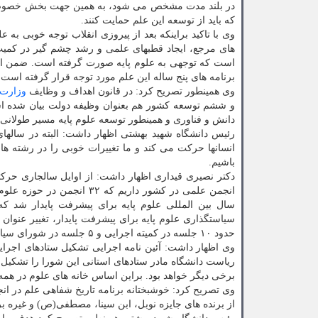
در بلند مدت مشخص می شود، به همین جهت بخش خصوصی ک
که باید از توسعه این علم حمایت کنند.
وی با تاکید براینکه بعد از پیروزی انقلاب توجه خوبی ب
های مرجع، ایجاد قطبهای علمی و رشد چشم گیر در کمیت
است که توجهی به علوم پایه صورت گرفته است. ضمن این
برنامه های پنج ساله این علم مورد توجه قرار گرفته است.
وی همینطور تصریح کرد: در قانون اهداف و وظایف
وزارت
و ششم توسعه کشور هم بعنوان وظیفه دولت بیان شده است 
دانش و فناوری و همینطور توسعه علوم پایه مسیر طولانی ر
رئیس دانشگاه شهید بهشتی اظهار داشت: البته در سالهای
انسانها حرکت می کند و ما تغییرات خوبی را در رشت
باشیم.
انجمن علمی در کشور داریم 
سال بین المللی علوم پایه برای پیشرفت پایدار شد که
حدود ۱۰ جلسه در کمیته اجرایی و ۵ جلسه در شورای سیاستگذاری تشکیل و مصوبات ارزشمندی هم تصویب گردید.
وی اظهار داشت: آئین نامه اجرایی تشکیل ستادهای اجرای
ریاست دانشگاه مادر ستادهای استانی این شورا را تشکیل خ
برخی دیگر خواهد بود. براین اساس خانه های علوم در همه
وی تصریح کرد: خوشبختانه برنامه تاریخ شفاهی علم در ان
از برنده های جایزه نوبل، ابن سینا، مصطفی(ص) و غیره ب