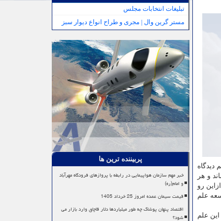
تبلیغات انتخابات مجلس
مستر گرین وال | مجری و طراح انواع دیوار سبز
پربیننده ترین ها
 دیدگاه
خبر مهم سازمان هواپیمایی در رابطه با پروازهای فرودگاه مهرآباد
ند و هر
و امام(ره)
زاین رو
قیمت سیمان عمده امروز 25 خرداد 1405
سعه علم
اقتصاد پنهان پوشاک چه طور میلیاردها دلار قاچاق وارد بازار می
این علم
شود؟