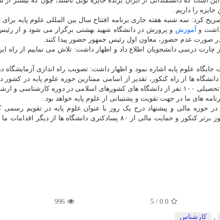
ایزه را داریم.
صریح کرد: سه شنبه هفته جاری برنامه افتتاح سال بین المللی علوم پایه برای
هداشت و
آموزش
و پرورش در دانشگاه شهید بهشتی برگزار می شود و از رئی
در صورت عدم حضور، معاون اول رئیس جمهور حضور پیدا کنند.
چارت درسی دانشجویان اطلاع داد و اظهار داشت: تلاش می نماییم از راه این
جایگاه علوم پایه اشاره نمود و اظهار داشت: تصویب راه اندازی آزمایشگاه در 
شگاه ها از راه کنکور، تقدیر از اسامی ممتازین حوزه علوم پایه در کشور در
۱۷ اسفند و پشتیبانی از ۱۰۰ پسادکتری علوم پایه، بورسیه تحصیلی ۱۰۰ نفر از دانشگاه های کشورهای اسلامی در دوره کارشناسی
رنامه های ما در جهت تقویت و پشتیبانی از علوم پایه خواهد بود.
از علوم پایه در حوزه مالی و پیشنهاد درج یک روز با عنوان علوم پایه در تقویم رسمی
شورایعالی انقلاب فرهنگی، تقدیر سالانه از ۱۰۰ دانش آموز برتر کنکور و حمایت مالی از ۸۰ پسادکتری دانشگاه ها از دی
996
5
/
0.0
,
كارشناس