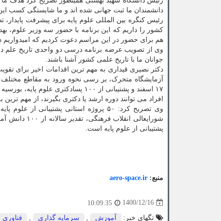
دانشمندان ما ثبت جهانی شده اند و ما شایستگی کسب این ج
رئیس کنگره بین المللی علوم پایه برای پیشرفت پایدار، ت
کشور را داریم که این برنامه با حضور سه وزیر علوم، ب
هم برای حضور در این مراسم دعوت کردیم که امیدواریم 
وی از تصویب عرضه برنامه درسی دو واحدی تاریخ علم در 
جوانان ما با تاریخ علمی کشور آشنا باشند.
دکتر نصیری قیداری به مهم ترین اقدامات اخیر برای تقویت 
آزمایشگاه متحرک، بر رسی نحوه ورود به مقاطع مختلف دان
افراد می توانند دوره ارشد یا دکتری بگیرند، از مهم ترین ب
وی تصریح کرد: ۵۰ پروژه استانی پشتیبانی 
پشتیبانی از علوم پایه است.
منبع:
aero-space.ir
1400/12/16
10:09:35
تگهای خبر:
آموزش
,
سرمایه گذاری
,
فناوری