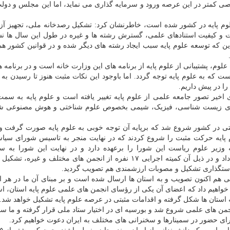
متر در این عرصه ورود و سرمایه گذاری می نماید، اما این مجلس و دولت
ه علوم پایه در کشور شده است، خاطرنشان کرد: تشکیل رصدخانه ملی، تجهیز آز
 و کیفیت استنادهای علمی، گسترش رشته ها و غیره در طول این سال ها نش
 که توسعه علوم پایه سبب ایجاد رشته های دیگر شده و در قوانین کشور ه
علوم، پشتیبانی از علوم پایه از برنامه های این وزارت خانه است و در برنامه ه
که به علوم پایه توجه گردد. اما باوجود این نکات مثبت هنوز تا رسیدن به 
ا در پیش داریم.
 اخیر تصور جامعه علمی از علوم پایه تغییر یافته است و علوم پایه به سم
ه های زیست شناسی، فیزیک، شیمی بخصوص علوم شناختی و هوش مصنوعی ش
که ۳۲ انجمن در حوزه علوم پایه حرکت مثبت را شروع کردند که در نهایت منجر به تاسیس شورای س
 وزیر علوم ریاست این شورا را برعهده دارد و در نهایت این شورا به س
سیاستگذاری علوم پایه برای پیشرفت پایدار، تغییر عنوان داد و در ذیل آن کمیته اجرایی ۱۷ نفره از انجمن های مختلف و 
ی هم اکنون تصویب و به استان ها ارسال شده است و بر مبنای آن ما در هر ا
واهیم داد که اعضای آن یکی از رؤسای انجمن های علمی علوم پایه استان، است
 استان ها شکل گرفته و اقدامات مثبتی در عرصه علوم پایه تشکیل خواهد شد.
جمن های علمی شروع شد و بورسیه ای در اختیار ستاد ملی قرار گرفته و ما س
رای حضور در سمینارها و سخنرانی های مختلف به ایران دعوت خواهیم کرد.