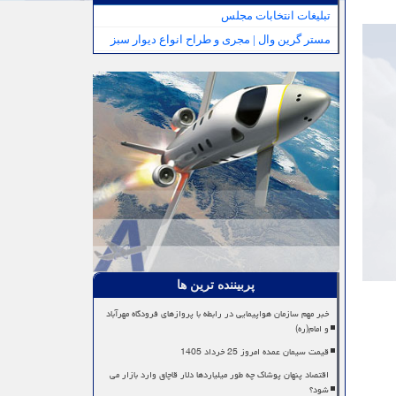
تبلیغات انتخابات مجلس
مستر گرین وال | مجری و طراح انواع دیوار سبز
پربیننده ترین ها
خبر مهم سازمان هواپیمایی در رابطه با پروازهای فرودگاه مهرآباد
و امام(ره)
قیمت سیمان عمده امروز 25 خرداد 1405
اقتصاد پنهان پوشاک چه طور میلیاردها دلار قاچاق وارد بازار می
شود؟