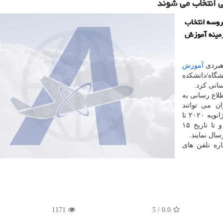
روسه انتخاب
 جوان برتر سال 1400 را در زمینه آموزش
هبردی
آموزش
شگاه/دانشکده
انی کرد.
لاع رسانی به
ن می توانند
فهرست مقالات خود در زمینه آموزش پزشکی را که از ژانویه ۲۰۲۰ تا
ژانویه ۲۰۲۲ به چاپ رسانده اند در فرم مربوط وارد و تا تاریخ ۱۵
ره تلفن های
1171
5
/
0.0