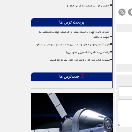
واکنش وزارت صمت به گرانی خودرو
پربحث ترین ها
اهدای جایزه چهره برجسته علمی و فرهنگی جهاد دانشگاهی به
شهید لاریجانی
بازار کشش خودرو های وارداتی ۵ تا ۱۰ میلیارد تومانی را ندارد
پشت پرده علمی آتشسوزی های اروپا
مصوبه ۸۵۶ شورای رقابت این جاده یک طرفه است
جدیدترین ها