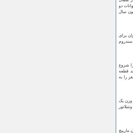
ا حیوانات دو
این حیوان به دوره کربنی فر(Carboniferous) مربوط است که بیشتر از ۱۰۰ میلیون سال
ان برای
ر ژن Dyrk۱b با اختلالی به نام سندروم
را شروع
عد قطعه
ز را به
لگی مادرش، متولد شد. او هنگام تولد ۴۲۰ گرم یا هم وزن یک
 سالم می باشد. نوزاد مذکور به مدت ۳ ماه در یک ونتیلاتور
ای در کهکشان مارپیچ