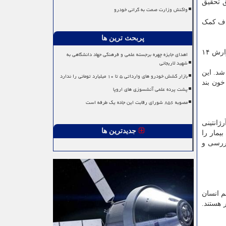
ق تحقیق
واکنش وزارت صمت به گرانی خودرو
انسانی با هدف کمک
پربحث ترین ها
زنی از نژاد مختلط مبتلا به ایدز، با بهره گیری از درمان عجیب خون بند ناف یک نوزاد تازه متولد شده درمان شد. در زمان عرضه این گزارش ۱۴
اهدای جایزه چهره برجسته علمی و فرهنگی جهاد دانشگاهی به
شهید لاریجانی
شد. این
بازار کشش خودرو های وارداتی ۵ تا ۱۰ میلیارد تومانی را ندارد
خون بند
پشت پرده علمی آتشسوزی های اروپا
مصوبه ۸۵۶ شورای رقابت این جاده یک طرفه است
ژانتینی
جدیدترین ها
ی دی ان ای بیمار را
 وی را بررسی و
تعیین رنگ چشم انسان
فراگیر هستند.