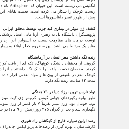
انگلیس می
پیش از ظهور عصر دایناسورها است.
کشف ژن موثر در بیماری کبد چرب توسط محقق ایرانی
پژوهشگران دانشگاه یل به رهبری آریا مانی استاد پزشکی 
متابولیک مرتبط می باشد. این سندروم خطر ابتلاء به بیما
زنده نگه داشتن مغز انسان در آزمایشگاه
گروهی از محققان دانشگاه کوپنهاگ، تکه ای از بافت کور
کردند. محققان نخست بافت را خنک نگه داشتند و آنرا در
کوچک مغز در تلفیقی از یون ها و مواد معدنی قرار داده ش
مدت ۱۲ ساعت زنده نگه دارند
تولد نارس ترین نوزاد دنیا در ۲۱ هفتگی
نگهداری شد و بعد از گذران ۲۷۵ روز (بیش از ۹ ماه) در بیمارستان به خانه خود رفت.
رصد اولین سیاره خارج از کهکشان راه شیری