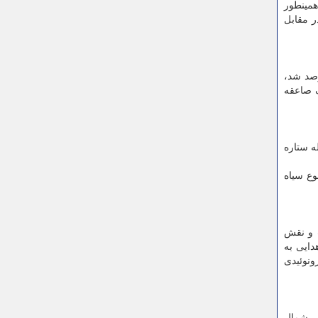
ن mRNA دریافت کرده بودند و همینطور
های سلول های تی در مقابل
 ۷۶۸ کیلومتر و آسمان ۳ ایالت آمریکا رصد شد،
ک صاعقه
سیاه چاله ستاره
این نوع سیاه
 است و نقش
دایی به
ا «M. masseter pars coronoidea »(قسمت کورونوئیدی
زارپای عظیم به بزرگی خودرو و وزن ۵۰ کیلوگرم در شمال