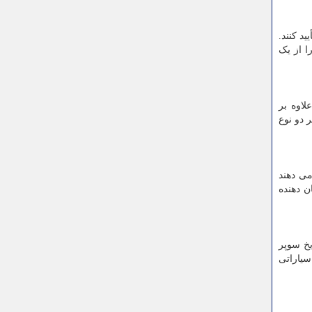
د کنند.
ا از یک
 دارد. این جلبک که Pleodorina starrii نام دارد، علاوه بر
 دو نوع
می دهند
ن دهنده
یخ سوپر
سیاراتی