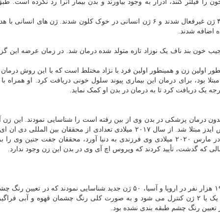
 را فیلتر کنند، ادرار به وجود بیاورند و بدن بیمار آنرا رد نکرده است. طب
در این فرآیند ۱۰ ژن در خوک اهدا کننده عضو تغییر نمود، ۴ ژن غیرفعال شدند و ۶ ژن انسانی در خوک کلون شدند. ژن های 
ه اضافه شدند.
نطور اولین زن و همینطور اولین فرد با نژاد مختلط است که با این روش درمان 
تلا بود، برای درمان این بیماری پیوند سلول خونی دریافت کرد. او همراه با 
ه یک دریافت کرد تا به درمان در بدن او کمک نماید.
 درمان پزشکی در بدن وی از بین رفته است را شناسایی نمودند. این زن آر
به بیمار اسپرانزا مشهور شد. وی در سال ۲۰۱۳ به ویروس ایدز مبتلا شد. از سال ۲۰۱۷ میلادی تعدادی از محققان بین الملل
برای ردیابی نشانه های ویروس بررسی کردند. هنگامیکه در مارس ۲۰۲۰ میلادی وی فرزندی به دنیا آورد، محققان جفت جنین
 سالی که گدشت، تأیید کردند که ویروس اچ آی وی در بدن این زن وجود ندارد.
گروهی از محققان بین المللی بعد از تحلیل ژنتیک حدود ۱۹۵ هزار نفر در اروپا و آسیا، ۵۰ ژن جدید شناسایی نمودند که در 
دخالت دارند. قبلاً تصور می شد این خصوصیت بوسیله ی یک یا ۲ ژن کنترل می شود و به صورت کلی رنگ چشمان قهوه و آبی 