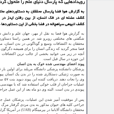
رویدادهایی که پارسال دنیای علم را متحول کرد
به گزارش هوا فضا پارسال محققان به دستاوردهای مخ
کشف عضله ای در فک انسان، از بین رفتن ایدز در 
کشف انبوهی سیاهچاله در فضا بخشی از این دستاوردها 
به گزارش هوا فضا به نقل از مهر، جهان علم و دانش د
شگفتی های مختلفی روبرو شد. در همین راستا دستاورده
محققان به اکتشافات وسیع و گوناگونی در بدن انسان، موا
فضا منجر گردید که زندگی انسان را برای همیشه دگرگون 
آنچه در زیر می خوانید بخشی از جالب ترین اکتشافات 
این حوزه در سال قبل است.
پیوند اعضای مهندسی شده خوک به بدن انسان
پزشکان دانشکده پزشکی دانشگاه مریلند برای اولین بار
به صورت ژنتیکی دستکاری شده را در بدن یک انسان پیوند
وی را نجات د
عملیات جراحان از قلب خوکی استفاده شد که با مهندسی ژن
پیوندی در بدن است. البته وی دو ماه بعد از این عمل جرا
پس از موفقیت آمیز شدن این عملیات، پزشکان عمل جرا
جراحی کلیه های حیوان مذکور به بدن مردی گرفتار مرگ م
محققان دانشگاه آلابام