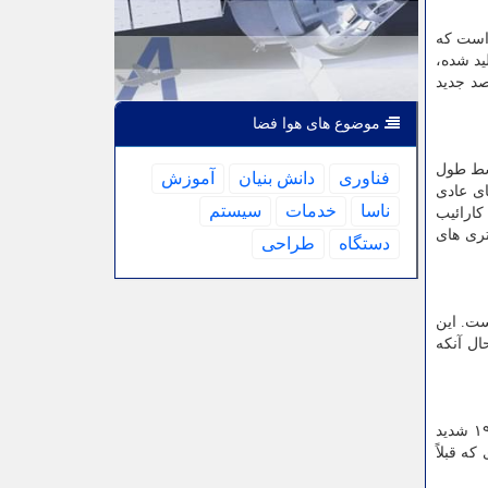
 است که
که با ۱۰ میلیارد دلار هزینه تولید شده،
فت تا به مقصد جدید
موضوع های هوا فضا
 متوسط طول
فناوری
دانش بنیان
آموزش
ز مگس های عادی
ناسا
خدمات
سیستم
کارائیب
ز ژنوم باکتری های
دستگاه
طراحی
هکشان راه شیری است. این
میلیون سال نوری است، حال آنکه
براساس پژوهشی در سال قبل سلول های ایمنی قدرتمندی که تصور می شود در محافظت طولانی مدت در مقابل مبتلا شدن به کووید ۱۹ شدید
ه قبلاً