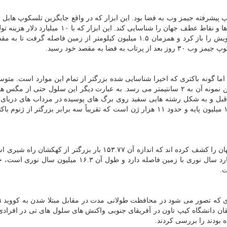
 پیشرفته جیمز وب به فضا بود. این ابزار که در واقع جایگزین تلسکوپ هابل
در ۲۵ دسامبر ۲۰۲۱ میلادی به فضا ارسال شد تا کهکشان ها و نقاط عطف جهان را شناسایی کند. این ابزار 
بعد از پرتاب موفقیت آمیز به فضا سیستم های مختلف خویش را باز کرد و همزمان ۱.۵ میلیون کیلومتر از زمین فاصله گر
ه اندازه یک تا ۵ میکرومتر هستند. اما گونه باکتری که اخیرا شناسایی شده بزرگتر از تمام این موارد است.
آن ۹ هزار میکرومتر (۰.۹ سانتیمتر) است و طول بزرگترین نمونه آن به ۲ سانتیمتر می رسد. به عبارت دیگر این سلول حتی ا
ه قبل و به شکل رشته هایی سفید روی برگ های پوسیده در مرداب های دریای 
رصد شد. تحلیل ژنتیک نشان داد ژنوم این باکتری حاوی ۱۱ میلیون پایه و حدود ۱۱ هزار ژن است که تقریباً سه برابر بزرگتر ا
ستاره شناسان در سالی که گذشت، بزرگترین کهکشان جهان را کشف کرده اند که اندازه آن ۱۵۳.۷۷ بار بزرگتر از ک
کهکشان که «آلسیونس» (Alcyoneus)نام دارد حدود ۳ میلیارد سال نوری با زمین فاصله دارد و طول آن ۱۶.۳ 
قان دانشگاه کیپ تاون در آفریقای جنوبی واکنش های سلول های تی در افرادی ک
 بودند را بررسی کردند.