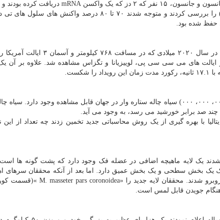
آنها واکنش سلول های تی ۴۰ فرد که یک یا ۲ دز واکسن جانسون و جانسون، ۱۵ نفر که ۲ دز که یک واکس
۱۵ فرد واکسینه نشده (که قبلاً به بیماری مبتلا شده بودند) را بررسی کردند و متوجه شدند ۷۰ تا ۸۰ درصد واکنش 
 حفظ شده بود.
محققان سازمان جهانی هواشناسی تایید کردند صاعقه ای در سال ۲۰۲۰ میلادی که در مسافت
ایالت های می سی سی پی، لوییزیانا و تگزاس مشاهده شد. علاوه بر آن ی
طبق تحقیقی جدید ۴۰ کوینتیلیون (۴۰، ۰۰۰، ۰۰۰، ۰۰۰، ۰۰۰، ۰۰۰، ۰۰۰) سیاه چاله ستاره وار در جهان قابل مشاهده وجود دارد. 
 چند صد برابر خورشید می رسد، به وجود می آید.
ان دانشکده بین المللی مطالعات پیشرفته(SISSA) ایتالیا با بهره گیری از یک روش محاسباتی جدید تخمین زدند چه تعداد از 
گاه بازل در سوییس در سال ۱۴۰۰ متوجه شدند یک لایه ماهیچه اضافی در عضله فک وجود دارد که پشت گونه ها
فک یک بخش سطحی و یک بخش عمیق دارد. اما بعد از آنکه محققان سرهای اه
آزمایشگاه را تشریح کردند با یک لایه اضافی و عمیق تر روبرو شدند. محققان لایه جدید ر
هنگام جویدن قابل لمس است.
کارشناسان بعد از پژوهش روی یک فسیل ۳۲۶ میلیون ساله اعلام نمودند یک ه