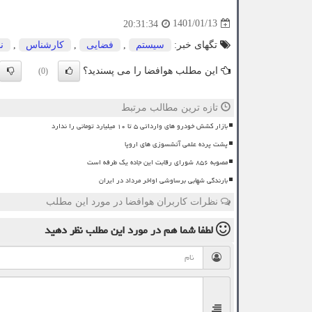
1401/01/13
20:31:34
تگهای خبر:
سیستم
,
فضایی
,
كارشناس
,
ن
این مطلب هوافضا را می پسندید؟
(0)
تازه ترین مطالب مرتبط
بازار کشش خودرو های وارداتی ۵ تا ۱۰ میلیارد تومانی را ندارد
پشت پرده علمی آتشسوزی های اروپا
مصوبه ۸۵۶ شورای رقابت این جاده یک طرفه است
بارندگی شهابی برساوشی اواخر مرداد در ایران
نظرات کاربران هوافضا در مورد این مطلب
لطفا شما هم
در مورد این مطلب
نظر دهید