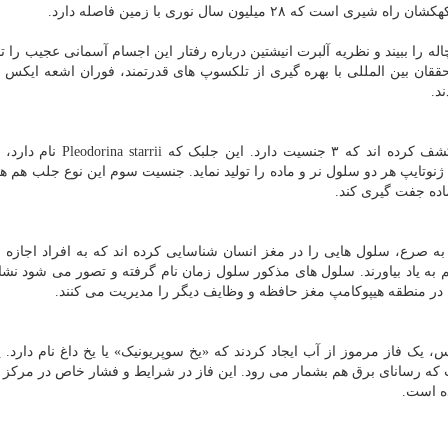
ه را ببیند و نظریه آلبرت انیشتین درباره رفتار این اجسام آسمانی عجیب را تأیی
حققان بین المللی با بهره گیری از تلکسوپ های قدرتمند، فوران اشعه ایکس ر
محققان دانشگاه توکیو در یک رودخانه اولین جلبکی را کشف کرده اند که ۳ جنسیت
نوتایپ هر دو سلول نر و ماده را تولید نماید. جنسیت سوم این نوع جلب هم هر
ماده جفت گیری کند.
ه صرع، سلول هایی را در مغز انسان شناسایی کرده اند که به افراد اجازه 
م به یاد بیاورند. سلول های مذکور سلول زمان نام گرفته و تصور می شود نشا
 در منطقه هیپوکامپ مغز حافظه و وظایف دیگر را مدیریت می کنند.
س، یک فاز مرموز از آب ایجاد کردند که «یخ سوپریونیک» یا یخ داغ نام دارد. 
 که رسانای برق هم بشمار می رود. این فاز در شرایط و فشار خاص در مرکز 
ه است.