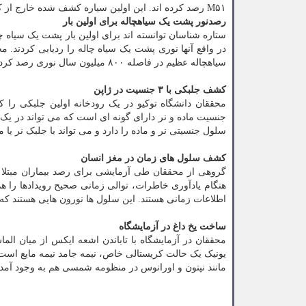
M۵۱ رصد کرده اند. این اولین سیاره کشف شده خارج از کهکشان راه شیری است که ۲۸ میلیون سال نوری با زمین فاصله دارد.
رصدنور پشت یک سیاهچاله برای اولین بار
ستاره شناسان توانسته اند برای اولین بار پشت یک سیاه چال
در واقع آنها نوری پشت یک سیاه چاله را ردیابی کردند. م
سیاهچاله عظیم در فاصله ۸۰۰ میلیون سال نوری رصد کردند.
کشف جلبکی با ۳ جنسیت در ژاپن
جنسیت ماده و نر دارای گونه ای است که می تواند در یک ژ
سلول جنسیتی نر و ماده را دارد و می تواند با جلبک نر یا 
کشف سلول های زمان در مغز انسان
گروهی از محققان طی آزمایشی برای رصد بیماران مبتلا ب
هنگام یادآوری خاطرات، توالی زمانی صحیح رویدادها را ه
اطلاعات زمانی هستند. این سلول ها نورون هایی هستند که
ساخت یخ داغ در آزمایشگاه
محققان در آزمایشگاه با تاباندن اشعه ایکس از میان الما
یونیک یک حالت کریستالی خاص، نیمه جامد نیمه مایع است
مانند نپتون و اورانوس در منظومه شمسی هم به وجود آمد