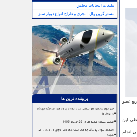
تبلیغات انتخابات مجلس
مستر گرین وال | مجری و طراح انواع دیوار سبز
پربیننده ترین ها
ریع عضو
خبر مهم سازمان هواپیمایی در رابطه با پروازهای فرودگاه مهرآباد
و امام(ره)
طی این
قیمت سیمان عمده امروز 25 خرداد 1405
اقتصاد پنهان پوشاک چه طور میلیاردها دلار قاچاق وارد بازار می
واقعی انجام
شود؟