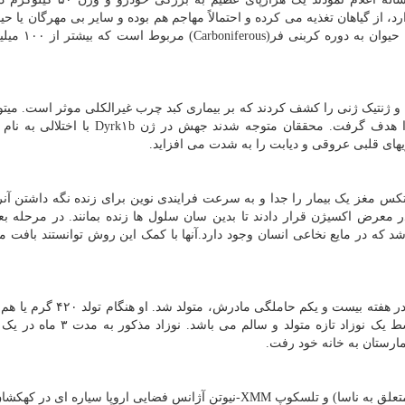
 زیسته است. این حیوان که Arthopleura نام دارد، از گیاهان تغذیه می کرده و احتمالاً مهاجم هم بوده و سایر بی مهرگان ی
زیست کوچک را شکار می کرده است. قدمت بقایای 
و ژنتیک ژنی را کشف کردند که بر بیماری کبد چرب غیرالکلی موثر است. میتو
توسعه درمان های مقاومت نسبت به انسولین این ژن را هدف گرفت. محققان متوجه شدند جهش د
ریهای قلبی عروقی و دیابت را به شدت می افزاید.
تکس مغز یک بیمار را جدا و به سرعت فرایندی نوین برای زنده نگه داشتن آن
 معرض اکسیژن قرار دادند تا بدین سان سلول ها زنده بمانند. در مرحله ب
د که در مایع نخاعی انسان وجود دارد.آنها با کمک این روش توانستند بافت مغ
طبق بیانیه رکوردهای جهانی گینس، کرتیس زی کیت مینز در هفته بیست و یکم حام
توپ فوتبال بود. وزن مینز تقریباً ۷ بار کمتر از وزن متوسط یک نوزاد تازه متولد و
کارشناسان با بهره گیری از رصدخانه پرتو ایکس چاندرا ( متعلق به ناسا) و تلسکوپ XMM-نیوتن آژانس فضایی اروپا سیاره 