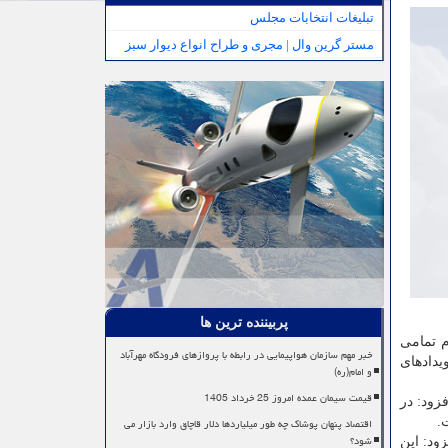
تبلیغات انتخابات مجلس
مستر گرین وال | مجری و طراح انواع دیوار سبز
پربیننده ترین ها
م تمامی
خبر مهم سازمان هواپیمایی در رابطه با پروازهای فرودگاه مهرآباد
 پیش بینی ها از شرکت و حضور حدود ۲۰ کشور در رویدادهای
و امام(ره)
قیمت سیمان عمده امروز 25 خرداد 1405
ود: در
اقتصاد پنهان پوشاک چه طور میلیاردها دلار قاچاق وارد بازار می
.
شود؟
مود و افزود: این