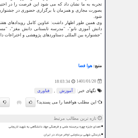
تجربه به ما نشان داد که می شود این فرصت را در اختیا
بصورت مجازی و همزمان با برگزاری حضوری در جشنواره ش
شود.
وی همین طور اظهار داشت: عناوین کامل رویدادهای هفت
دانش آموزی نانو"، "مدرسه تابستانی دانش مغز"، "مسا
"جشنواره بین المللی دستاوردهای پژوهشی و اختراعات د
منبع:
هوا فضا
1401/01/20
18:03:34
تگهای خبر:
آموزش
,
فناوری
این مطلب هوافضا را می پسندید؟
(0)
تازه ترین مطالب مرتبط
اهدای جایزه چهره برجسته علمی و فرهنگی جهاد دانشگاهی به شهید لاریجانی
بارندگی شهابی برساوشی اواخر مرداد در ایران