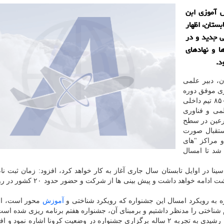
 آموزی ابن
بستان، اظهار
ی جدید و در
ا و نهادهای
د.
، دبیر علمی
ری موفق دوره
گذشته جشنواره که با حضور ۳۶۰۰ دانش آموز در قالب ۸۵۰ تیم داخلی
اونت علمی و فناوری
رعین در سطح
ستقبال صورت
 مراکز "های
شد تا امسال
نا در اوایل تابستان سال جاری آغاز به کار خواهد کرد، افزود: زمان ثبت نا
رویدادها از ۱۵ فروردین ماه شروع شده و تا اختتام اردیبهشت ادامه خواهد داشت و
ره به رویکرد امسال این جشنواره که رویکرد شناختی و
آموزش
محور است، افز
 شناختی را مدنظر داشتیم و برمبنای آن، جشنواره هفتم برنامه ریزی شده است
به نقل از دبیرخانه دائمی جشنواره دانش آموزی ابن سینا، رشیدی به تجربه ۲ ساله برگزاری جشنواره در وضعیت کرونا اشاره ن