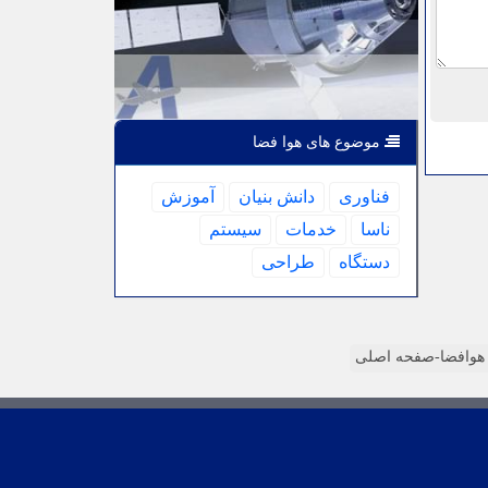
موضوع های هوا فضا
فناوری
دانش بنیان
آموزش
ناسا
خدمات
سیستم
دستگاه
طراحی
وافضا-صفحه اصلی