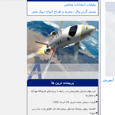
تبلیغات انتخابات مجلس
مستر گرین وال | مجری و طراح انواع دیوار سبز
آموزش
پربیننده ترین ها
خبر مهم سازمان هواپیمایی در رابطه با پروازهای فرودگاه مهرآباد
و امام(ره)
قیمت سیمان عمده امروز 25 خرداد 1405
اقتصاد پنهان پوشاک چه طور میلیاردها دلار قاچاق وارد بازار می
شود؟