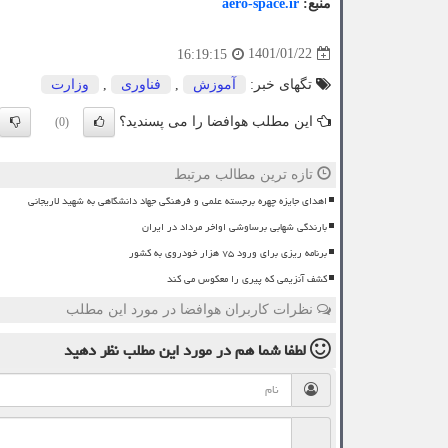
منبع:
aero-space.ir
1401/01/22
16:19:15
تگهای خبر:
آموزش
,
فناوری
,
وزارت
این مطلب هوافضا را می پسندید؟
(0)
تازه ترین مطالب مرتبط
اهدای جایزه چهره برجسته علمی و فرهنگی جهاد دانشگاهی به شهید لاریجانی
بارندگی شهابی برساوشی اواخر مرداد در ایران
برنامه ریزی برای ورود ۷۵ هزار خودروی به کشور
کشف آنزیمی که پیری را معکوس می کند
نظرات کاربران هوافضا در مورد این مطلب
لطفا شما هم
در مورد این مطلب
نظر دهید