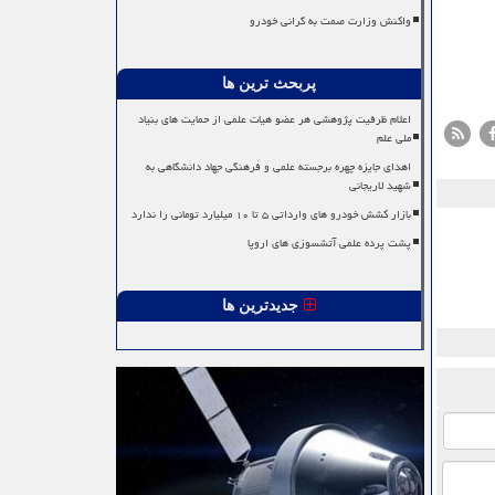
واکنش وزارت صمت به گرانی خودرو
پربحث ترین ها
اعلام ظرفیت پژوهشی هر عضو هیات علمی از حمایت های بنیاد
ملی علم
اهدای جایزه چهره برجسته علمی و فرهنگی جهاد دانشگاهی به
شهید لاریجانی
بازار کشش خودرو های وارداتی ۵ تا ۱۰ میلیارد تومانی را ندارد
پشت پرده علمی آتشسوزی های اروپا
جدیدترین ها