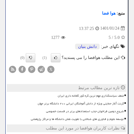
منبع:
هوا فضا
1401/01/24
13:37:25
1277
5
/
5.0
تگهای خبر:
دانش بنیان
این مطلب هوافضا را می پسندید؟
(0)
(1)
X
تازه ترین مطالب مرتبط
ضعف سیاستگذاری مهم ترین گره کور گلخانه داری ایران
گرنت آغاز حمایتی ویژه از دانش آموختگان ایرانی ۲۰۰ دانشگاه برتر جهان
شروع دومین فراخوان جذب استعدادهای برتر در قسمت خصوصی
توسعه علوم و فناوری های شناختی با تقویت نقش دانشگاه ها و مراکز پژوهشی
نظرات کاربران هوافضا در مورد این مطلب