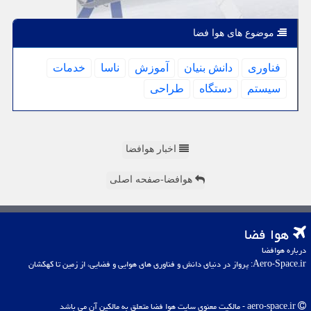
موضوع های هوا فضا
فناوری
دانش بنیان
آموزش
ناسا
خدمات
سیستم
دستگاه
طراحی
اخبار هوافضا
هوافضا-صفحه اصلی
هوا فضا
درباره هوافضا
Aero-Space.ir: پرواز در دنیای دانش و فناوری های هوایی و فضایی، از زمین تا کهکشان
aero-space.ir - مالکیت معنوی سایت هوا فضا متعلق به مالکین آن می باشد