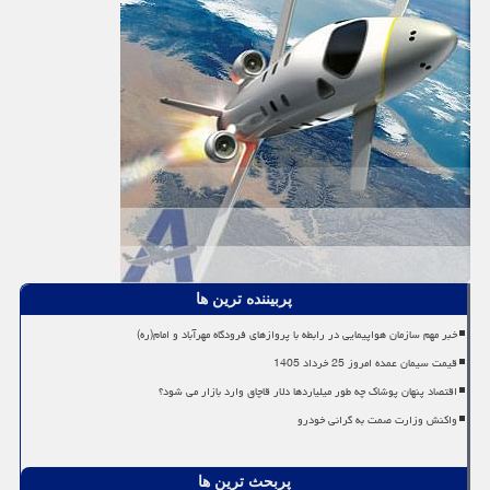
پربیننده ترین ها
خبر مهم سازمان هواپیمایی در رابطه با پروازهای فرودگاه مهرآباد و امام(ره)
قیمت سیمان عمده امروز 25 خرداد 1405
اقتصاد پنهان پوشاک چه طور میلیاردها دلار قاچاق وارد بازار می شود؟
واکنش وزارت صمت به گرانی خودرو
پربحث ترین ها