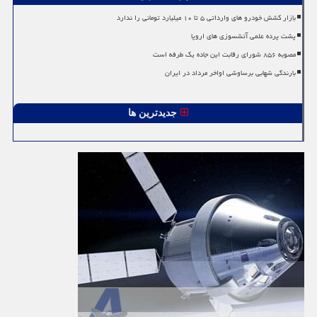
بازار کشش خودرو های وارداتی ۵ تا ۱۰ میلیارد تومانی را ندارد
پشت پرده علمی آتشسوزی های اروپا
مصوبه ۸۵۶ شورای رقابت این جاده یک طرفه است
بارندگی شهابی برساوشی اواخر مرداد در ایران
جدیدترین ها