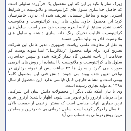
زیرک ساز با تکیه بر این که این محصول یک فرآورده سلولی است
که حاصل جداسازی سلول های کراتینوسیت و ملانوسیت در شرایط
استریل بوده و ساختار شیمیایی تعریف شده ای ندارد، خاطرنشان
کرد: این محصول حاوی سلول های زنده کراتینوسیت و ملانوسیت
کشت نشده مشتق از لایه اپیدرم پوست خود بیمار است. سلول های
کراتینوسیت قابلیت تحریک رنگ دانه سازی داشته و سلول های
ملانوسیت قادر به تولید ملانین هستند.
به نقل از معاونت علمی ریاست جمهوری، مدیر عامل این شرکت
تصریح کرد: برای تولید محصول "ریکالرسل" ابتدا نمونه پوست کم
ضخامت از ناحیه نشیمن گاه بیمار گرفته شده و سپس جداسازی
سلول های کراتینوسیت و ملانوسیت با استفاده از روش های آنزیمی
صورت می گیرد و سلول ها ۲۴ ساعت پس از نمونه برداری در
نواحی تعیین شده پیوند می شوند. دانش فنی این محصول کاملاً
بومی است و مشابه خارجی قابل قیاسی ندارد. این محصول از سال
۱۳۹۸ به تولید تجاری رسیده است.
وی با بیان اینکه یکی دیگر از محصولات دانش بنیان این شرکت،
برای درمان آرتروز زانو تجویز می شود، اظهار داشت: آرتروز شایع
ترین بیماری التهاب مفاصل است که بیشتر از نیمی از جمعیت بالای
۶۰ سال را درگیر کرده است. سلول درمانی بی خطرترین و مطمئن
ترین روش درمانی به حساب می آید.