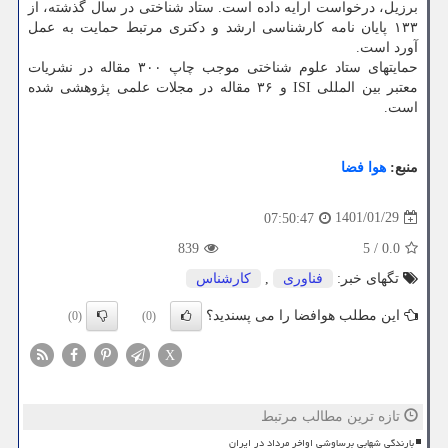
برزیل، درخواست ارایه داده است. ستاد شناختی در سال گذشته، از
۱۳۳ پایان نامه کارشناسی ارشد و دکتری مرتبط حمایت به عمل
آورد است.
حمایتهای ستاد علوم شناختی موجب چاپ ۳۰۰ مقاله در نشریات
معتبر بین المللی ISI و ۳۶ مقاله در مجلات علمی پژوهشی شده
است.
منبع:
هوا فضا
1401/01/29
07:50:47
839
5
/
0.0
تگهای خبر:
فناوری
,
كارشناس
این مطلب هوافضا را می پسندید؟
(0)
(0)
X
تازه ترین مطالب مرتبط
بارندگی شهابی برساوشی اواخر مرداد در ایران