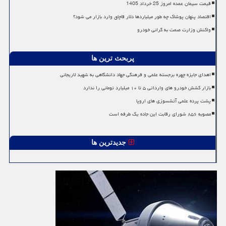
قیمت سیمان عمده امروز 25 خرداد 1405
اقتصاد پنهان پوشاک چه طور میلیاردها دلار قاچاق وارد بازار می شود؟
واکنش وزارت صمت به گرانی خودرو
پربحث ترین ها
اهدای جایزه چهره برجسته علمی و فرهنگی جهاد دانشگاهی به شهید لاریجانی
بازار کشش خودرو های وارداتی ۵ تا ۱۰ میلیارد تومانی را ندارد
پشت پرده علمی آتشسوزی های اروپا
مصوبه ۸۵۶ شورای رقابت این جاده یک طرفه است
جدیدترین ها