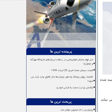
پربیننده ترین ها
خبر مهم سازمان هواپیمایی در رابطه با پروازهای فرودگاه مهرآباد
و امام(ره)
قیمت سیمان عمده امروز 25 خرداد 1405
اقتصاد پنهان پوشاک چه طور میلیاردها دلار قاچاق وارد بازار می
بیه شده
شود؟
واکنش وزارت صمت به گرانی خودرو
 نماید.
پربحث ترین ها
پژوپارس ۶۴۰ میلیون تومان شد