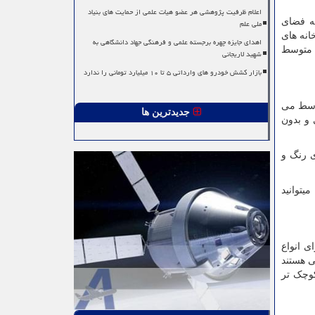
اعلام ظرفیت پژوهشی هر عضو هیات علمی از حمایت های بنیاد
ه فضای
ملی علم
انه های
اهدای جایزه چهره برجسته علمی و فرهنگی جهاد دانشگاهی به
ا متوسط
شهید لاریجانی
بازار کشش خودرو های وارداتی ۵ تا ۱۰ میلیارد تومانی را ندارد
توسط می
جدیدترین ها
 و بدون
ی رنگ و
یتوانید
ی انواع
ی هستند
کوچک تر