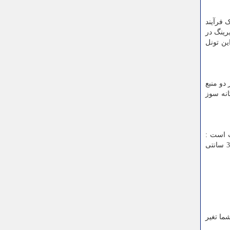
ک فرآیند
رینگ در
ین تونل
دو منبع
انه سوز
ت است :
طول: 4 متر عرض: 90 سانتی متر ارتفاع : 120 سانتی متر ابعاد استاندارد کابین دستگاه شیرینگ کابینی نیز به این صورت است : 40*30 سانتی
ات شما تغیر