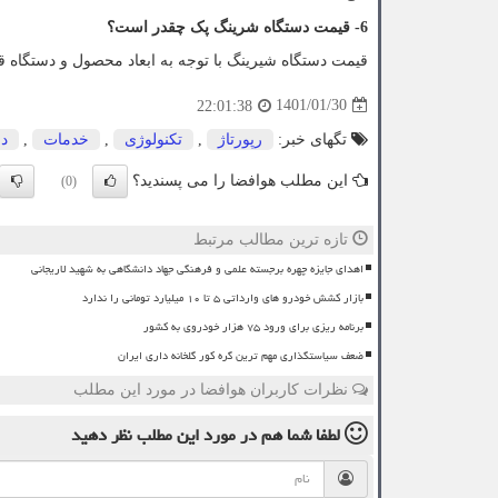
6- قیمت دستگاه شرینگ پک چقدر است؟
قیمت دستگاه شیرینگ با توجه به ابعاد محصول و دستگاه ق
1401/01/30
22:01:38
تگهای خبر:
رپورتاژ
,
تكنولوژی
,
خدمات
,
دس
این مطلب هوافضا را می پسندید؟
(0)
تازه ترین مطالب مرتبط
اهدای جایزه چهره برجسته علمی و فرهنگی جهاد دانشگاهی به شهید لاریجانی
بازار کشش خودرو های وارداتی ۵ تا ۱۰ میلیارد تومانی را ندارد
برنامه ریزی برای ورود ۷۵ هزار خودروی به کشور
ضعف سیاستگذاری مهم ترین گره کور گلخانه داری ایران
نظرات کاربران هوافضا در مورد این مطلب
لطفا شما هم
در مورد این مطلب
نظر دهید