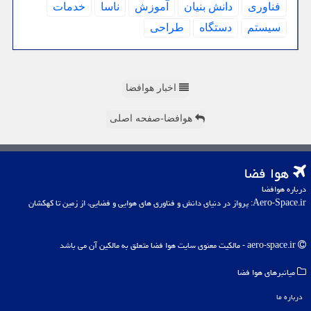
فناوری
دانش بنیان
آموزش
ناسا
خدمات
سیستم
دستگاه
طراحی
اخبار هوافضا
هوافضا-صفحه اصلی
هوا فضا
درباره هوافضا
Aero-Space.ir: پرواز در دنیای دانش و فناوری های هوایی و فضایی، از زمین تا کهکشان
aero-space.ir - مالکیت معنوی سایت هوا فضا متعلق به مالکین آن می باشد
میانبرهای هوا فضا
درباره ما