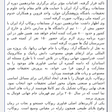
تاکید قرار گرفته، اقدامات مؤثر برای برگزاری شانزدهمین دوره از
مسابقات ربوکاپ آزاد ایران با حمایت های قائم مقام واحد علوم و
تحقیقات، باشگاه پژوهشگران جوان، واحد قزوین و همکاران خدوم
در کمیته ملی ربوکاپ، صورت گرفته است.
وی اظهار داشت: شانزدهمین دوره از مسابقات ربوکاپ آزاد ایران با
حضور بیش از ۱۰۰ تیم از دانشگاه ها و مدارس داخل و خارج از
کشور و حدود ۸۰۰ شرکت کننده انجام خواهد شد. همین طور در این
دوره برنامه ریزی لازم برای حضور ۱۵۰ نفر از کمیته فنی و
سرپرستان لیگ ها صورت گرفته است.
به نقل از دانشگاه آزاد، ربوکاپ یا جام جهانی رباتها، یک پروژه بین
المللی برای ارتقای هوش مصنوعی، دانش رباتیک و مکاترونیک
است. فدراسیون جهانی ربوکاپ در تلاش است تا با طرح مسئله ای
استاندارد که دامنه گستره آن تمامی فناوری های موجود را به
مشارکت و آزمون فرا می خواند، به پرورش تحقیقات هوش
مصنوعی و ربات های هوشمند بپردازد.
ربوکاپ، بازی فوتبال را با هدف ایجاد ابتکاراتی برای مسائل اساسی
اجتماعی و صنعتی بعنوان محور اصلی تحقیقات خود انتخاب نمود.
هدف نهایی ربوکاپ تشکیل یک تیم کاملا هوشمند از ربات های انسان
نما است که در سال ۲۰۵۰ برابر تیم قهرمان جام جهانی فوتبال به
پیروزی برسد.
یکی از کاربردهای اصلی فناوری ربوکاپ جستجو و نجات در زمان
وقوع بلایای طبیعی همچون زلزله در مقیاس وسیع است. ربوکاپ،