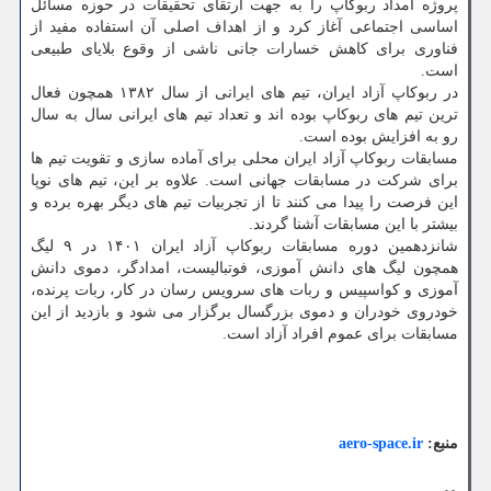
پروژه امداد ربوکاپ را به جهت ارتقای تحقیقات در حوزه مسائل
اساسی اجتماعی آغاز کرد و از اهداف اصلی آن استفاده مفید از
فناوری برای کاهش خسارات جانی ناشی از وقوع بلایای طبیعی
است.
در ربوکاپ آزاد ایران، تیم های ایرانی از سال ۱۳۸۲ همچون فعال
ترین تیم های ربوکاپ بوده اند و تعداد تیم های ایرانی سال به سال
رو به افزایش بوده است.
مسابقات ربوکاپ آزاد ایران محلی برای آماده سازی و تقویت تیم ها
برای شرکت در مسابقات جهانی است. علاوه بر این، تیم های نوپا
این فرصت را پیدا می کنند تا از تجربیات تیم های دیگر بهره برده و
بیشتر با این مسابقات آشنا گردند.
شانزدهمین دوره مسابقات ربوکاپ آزاد ایران ۱۴۰۱ در ۹ لیگ
همچون لیگ های دانش آموزی، فوتبالیست، امدادگر، دموی دانش
آموزی و کواسپیس و ربات های سرویس رسان در کار، ربات پرنده،
خودروی خودران و دموی بزرگسال برگزار می شود و بازدید از این
مسابقات برای عموم افراد آزاد است.
منبع:
aero-space.ir