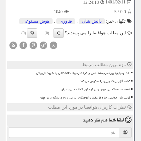
1401/02/11
12:24:18
1040
5
/
0.0
تگهای خبر:
دانش بنیان
,
فناوری
,
هوش مصنوعی
این مطلب هوافضا را می پسندید؟
(0)
(0)
X
تازه ترین مطالب مرتبط
اهدای جایزه چهره برجسته علمی و فرهنگی جهاد دانشگاهی به شهید لاریجانی
کشف آنزیمی که پیری را معکوس می کند
ضعف سیاستگذاری مهم ترین گره کور گلخانه داری ایران
گرنت آغاز حمایتی ویژه از دانش آموختگان ایرانی ۲۰۰ دانشگاه برتر جهان
نظرات کاربران هوافضا در مورد این مطلب
لطفا شما هم
نظر دهید