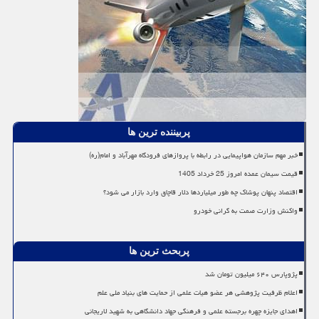
پربیننده ترین ها
خبر مهم سازمان هواپیمایی در رابطه با پروازهای فرودگاه مهرآباد و امام(ره)
قیمت سیمان عمده امروز 25 خرداد 1405
اقتصاد پنهان پوشاک چه طور میلیاردها دلار قاچاق وارد بازار می شود؟
واکنش وزارت صمت به گرانی خودرو
پربحث ترین ها
پژوپارس ۶۴۰ میلیون تومان شد
اعلام ظرفیت پژوهشی هر عضو هیات علمی از حمایت های بنیاد ملی علم
اهدای جایزه چهره برجسته علمی و فرهنگی جهاد دانشگاهی به شهید لاریجانی