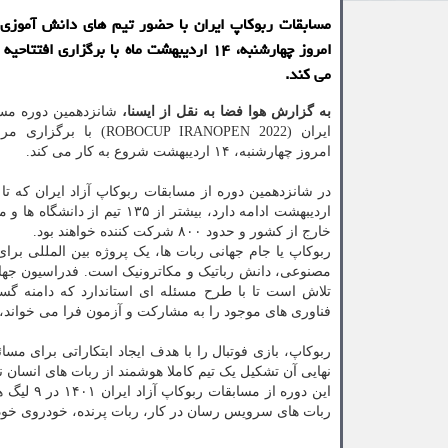
مسابقات ربوکاپ ایران با حضور تیم های دانش آموزی
امروز چهارشنبه، ۱۴ اردیبهشت ماه با برگزاری افتت
می کند.
به گزارش هوا فضا به نقل از ایسنا،
شانزدهمین دوره مسا
ایران (ROBOCUP IRANOPEN 2022) با
امروز چهارشنبه، ۱۴ اردیبهشت شروع به کار می کند.
اردیبهشت ادامه دارد، بیشتر از ۱۳۵ تیم از
خارج از کشور و حدود ۸۰۰ شرکت کننده خواهند بود.
ربوکاپ یا جام جهانی ربات ها، یک پروژه بین المللی برا
مصنوعی، دانش رباتیک و مکاترونیک است. فدراسیون جها
تلاش است تا با طرح مسئله ای استاندارد که دامنه گس
فناوری های موجود را به مشارکت و آزمون فرا می خواند
ربوکاپ، بازی فوتبال را با هدف ایجاد ابتکاراتی برای 
نهایی آن تشکیل یک تیم کاملا هوشمند از ربات های انسان نما است که در سال ۲۰۵۰ برابر تیم قهرمان 
این دوره
ربات های سرویس رسان در کار، ربات پرنده، خودروی خود