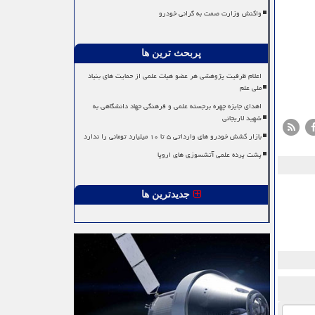
واکنش وزارت صمت به گرانی خودرو
پربحث ترین ها
اعلام ظرفیت پژوهشی هر عضو هیات علمی از حمایت های بنیاد
ملی علم
اهدای جایزه چهره برجسته علمی و فرهنگی جهاد دانشگاهی به
شهید لاریجانی
بازار کشش خودرو های وارداتی ۵ تا ۱۰ میلیارد تومانی را ندارد
پشت پرده علمی آتشسوزی های اروپا
جدیدترین ها