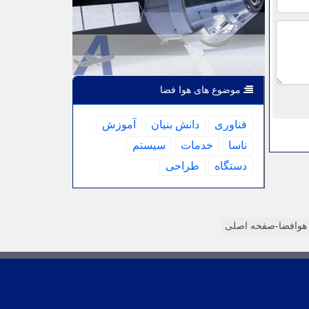
موضوع های هوا فضا
فناوری
دانش بنیان
آموزش
ناسا
خدمات
سیستم
دستگاه
طراحی
وافضا-صفحه اصلی