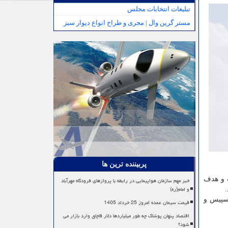
تبلیغات انتخابات مجلس
مستر گرین وال | مجری و طراح انواع دیوار سبز
پربیننده ترین ها
ت و هدف
خبر مهم سازمان هواپیمایی در رابطه با پروازهای فرودگاه مهرآباد
و امام(ره)
و کواسپیس و
قیمت سیمان عمده امروز 25 خرداد 1405
اقتصاد پنهان پوشاک چه طور میلیاردها دلار قاچاق وارد بازار می
شود؟