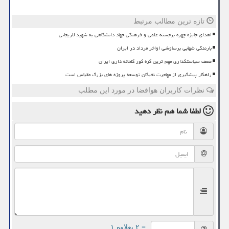
تازه ترین مطالب مرتبط
اهدای جایزه چهره برجسته علمی و فرهنگی جهاد دانشگاهی به شهید لاریجانی
بارندگی شهابی برساوشی اواخر مرداد در ایران
ضعف سیاستگذاری مهم ترین گره کور گلخانه داری ایران
راهکار پیشگیری از مهاجرت نخبگان توسعه پروژه های بزرگ مقیاس است
نظرات کاربران هوافضا در مورد این مطلب
لطفا شما هم
نظر دهید
= ۲ بعلاوه ۱