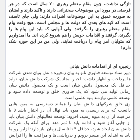
تازگی نداشت، چون مقام معظم رهبری ۲۰ سال است که در هر
فرصتی در مورد این موضوعات سخنرانی دارند و تاکید دارند و ایشان
به صورت عمیق به این موضوعات اشراف دارند؛ ولی جای تاسف
است که لایه های بعدی که دولت ها و مجلس است، هیچ وقت پیام
مقام معظم رهبری را نگرفتند. ولی آنهایی که باید این پیام ها را
بگیرند، گرفتند و اقدامات خویش را هم شروع کرده اند. ما امیدواریم
که متولیان امر پیام را دریافت نمایند، ولی من در این حوزه شک
دارم!
زنجیره ای از اقدامات دانش بنیانی
دبیر ستاد توسعه فناوری نانو به بیان زنجیره دانش بنیان شدن شرکت
ها پرداخت و اظهار داشت: اجبار ایجاد یک شرکت دانش بنیان، تولید
حداقل یک محصول دانش بنیان است و یک محصول دانش بنیان
زمانی تولید می شود که یک فناوری خلق و توسعه داده شود و
توسعه علمی نیازمند بنیه علمی است.
وی خلق شرکتهای دانش بنیان را همانند دسترسی به میوه هایی
دانست که برای رسیدن به میوه باید نهال آن در اختیار باشد تا با
مراقبت از آن به میوه رسید، افزود: توسعه فعالیتهای دانش بنیان باید
از جایی آغاز شود و ادامه یابد تا ثمر دهد. برای آنکه یک شرکت
دانش بنیان ایجاد شود، حداقل ۴ تا ۵ سال زمان نیاز دارد؛ ازاین رو ما
باید به ابتدای این مسیر برویم و بذرپاشی ها و مراقبت ها را افزایش