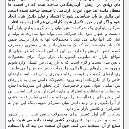
های زیادی در "اِشل" آزمایشگاهی ساخته شده که در قفسه ها
معطل مانده اند، چون این پل ارتباطی تا صنعت ساخته نشده است.
این چالش ها باید شناسایی شود تا اقتصاد و تولید دانش بنیان ایجاد
شود و اگر این زنجیره تکمیل شود، کارآفرینی هم اتفاق خواهد افتاد.
سرکار، پایداری یک شرکت دانش بنیان را در گرو پایداری بازار آنها
دانست و اظهار نمود: یک شرکت نمی تواند تنها مبادرت به تولید و
انبار کند. آنها تولید می کنند تا محصولات آنها به بازار برسد، ضمن
آنکه باید متوجه باشیم که یک محصول دانش بنیان مشتری و مصرف
کننده خاص خویش را دارد. بر این اساس است که در خیلی از
مواقع، بازار ۸۰ میلیونی کشور، یک بازار بزرگ برای محصولات
دانش بنیان نیست و لازم است که به بازارهای بین المللی وارد شویم
و ورود به بازارهای بین المللی، ملزومات خاص خویش را می طلبد.
وی ارتقای کیفیت و قیمت، رقابت پذیری و دریافت استانداردهای
خاص را از ملزومات اولیه ورود محصولات دانش بنیان به بازارهای
بین المللی عنوان نمود و خاطرنشان کرد: تحقق این ملزومات احتیاج
به حمایت و حفاظت و استراتژی های خاص دارد و بر این اساس این
امر زنجیره ای از فعالیت ها را می طلبد و ما نمی توانیم فقط بخشی
از آنرا بگیریم و بر تولید دانش بنیان متمرکز شویم، بلکه این مهم به
استراتژی و کشش بازار نیاز دارد.
سرکار، گام اول کشش برای محصولات دانش بنیان را در کشور
دانست و اظهار نمود:
فناوری در کشور توسعه داده می شود، ولی
صنایع از آن استفاده نمی کنند، چون آن صنعت می بیند که با استفاده