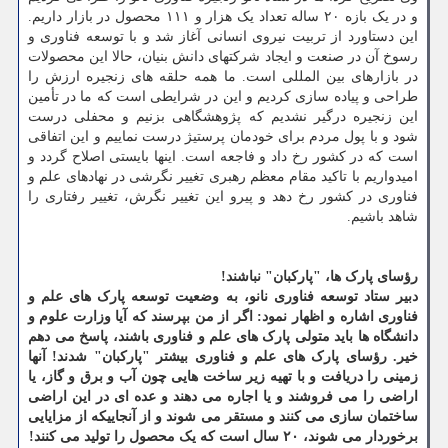
و در یک بازه ۲۰ ساله تعداد یک هزار و ۱۱۱ محصول در بازار داریم.
این دستاورد از تربیت نیروی انسانی آغاز شد و با توسعه فناوری و
رسوخ آن در صنعت و ایجاد شرکتهای دانش بنیان، حالا این محصولات
در بازارهای بین المللی است. ما همه حلقه های زنجیره ارزش را
طراحی و پیاده سازی کردیم و این در شرایطی است که ما در تأمین
این زنجیره درگیر نشدیم که پژوهشگاهی بزنیم و محفلی درست
شود و با پول مردم برای خودمان پرستیژ درست نماییم و این اتفاقی
است که در کشور رخ داد و فاجعه است. اینها بایستی اصلاح گردد و
امیدواریم با تاکید مقام معظم رهبری تغییر نگرشی در نهادهای علم و
فناوری در کشور رخ دهد و پیرو این تغییر نگرش، تغییر رفتاری را
شاهد باشیم.
رؤسای پارک ها، "پارکبان" نباشند!
دبیر ستاد توسعه فناوری نانو، به وضعیت توسعه پارک های علم و
فناوری اشاره و اظهار نمود: اگر از من بپرسند که آیا وزارت علوم و
دانشگاه ها باید متولی پارک های علم و فناوری باشند، پاسخ می دهم
خیر. رؤسای پارک های علم و فناوری بیشتر "پارکبان" شدند! آنها
زمینی را دریافت و با تهیه زیر ساخت هایی چون آب و برق و گاز، یا
اراضی را می فروشند و یا اجاره می دهند و عده ای در این اراضی
ساختمان سازی می کنند و مستقر می شوند و از آنجاییکه از مزایایی
برخوردار می شوند، ۲۰ سال است که یک محصول را تولید می کنند!