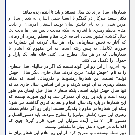
شعارهای سال برای یک سال نیستند و باید تا آینده زنده بمانند
دکتر سعید سرکار در گفتگو با ایسنا
ضمن اشاره به شعار سال و
مزین شدن آن به نام "دانش بنیان؛ تولید، اشتغال آفرینی" از جانب
مقام معظم رهبری با اشاره به اینکه مبحث دانش بنیان ها بحث یک
سال گذشته کشور نیست، اضافه کرد:
مقام معظم رهبری از زمانی
که آغاز به تعیین شعارهایی برای هر سال کردند، این شعارها به
صورت تکاملی به پیش رفته است؛ به این مفهوم که ایشان با
شعارهایی که در هر سال مطرح می کنند، خانه های یک پازل و
جدولی را تکمیل می کنند.
وی افزود:
از این رو این گونه نیست که اگر در سالهای قبل شعاری
را به نام "جهش تولید" مزین کردند، سال جاری دیگر سال "جهش
تولید" نیست. این شعارها رهنمودها و ملزوماتی است که مقام
معظم رهبری به آن توجه کردند و بر این اساس، سال جاری هم نه
تنها سال جهش تولید است، بلکه شعار ۶ سال قبل ایشان هم هنوز
زنده است و باید بر روی آن متمرکز شد. به این صورت نیست که
این شعارها در بازه یک سال، انجام و بعد به کناری گذاشته می شود؛
بلکه این شعارها در تداوم با یکدیگر هستند. ازاین رو اگر مقام معظم
رهبری این مورد (دانش بنیانی) را مطرح نمودند، باید دستورالعمل و
دستور کار ۲۰ سال آینده متولیان این حوزه قرار گیرد؛ چون که
اقدامات در حوزه دانش بنیان ها مقطعی نیست.
دبیر ستاد توسعه نانو تصریح کرد:
از این رو اعلام این شعار برای ما