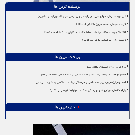
پربیننده ترین ها
خبر مهم سازمان هواپیمایی در رابطه با پروازهای فرودگاه مهرآباد و امام(ره)
قیمت سیمان عمده امروز 25 خرداد 1405
اقتصاد پنهان پوشاک چه طور میلیاردها دلار قاچاق وارد بازار می شود؟
واکنش وزارت صمت به گرانی خودرو
پربحث ترین ها
پژوپارس ۶۴۰ میلیون تومان شد
اعلام ظرفیت پژوهشی هر عضو هیات علمی از حمایت های بنیاد ملی علم
اهدای جایزه چهره برجسته علمی و فرهنگی جهاد دانشگاهی به شهید لاریجانی
بازار کشش خودرو های وارداتی ۵ تا ۱۰ میلیارد تومانی را ندارد
جدیدترین ها