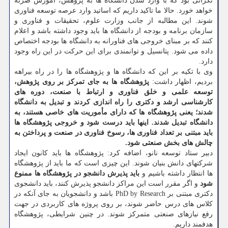
نگرانی بود که با وارد شدن دانشگاه ها به پژوهش، آموزش ضربه
خواهد خورد. حالا ما تاکید داریم که اساتید وارد عرصه توسعه فناوری
شوند. این مطالبه از جانب وزارت علوم، تحقیقات و فناوری و
سازمان برنامه و بودجه از دانشگاه ها باید وجود داشته باشد و اعلام
کنند که بر مبنای خروجی های فناورانه به دانشگاه ها بودجه اختصاص
داده می شود. پتانسیل و توانمندی برای این حرکت در این راه وجود
دارد.
وی با تکیه بر این که دانشگاه ها و پژوهشگاه ها را در راه بیراهه
بردیم، اظهار داشت:
پژوهشگاه ها به جای تمرکز بر روی پژوهش،
توسعه علمی و خلق فناوری و ارتباط با صنعت، دوره های
کارشناسی ارشد و دکتری را راه اندازی کردند و تبدیل به دانشگاه
شدند؛ یعنی پژوهشگاه ها که دارای مأموریت های خاصی هستند، به
دانشگاه تبدیل شدند. اینها باید درست شود و خروجی پژوهشگاه ها
باید مبتنی بر تعداد فناوری ها، رسوخ فناوری در صنعت و پرداختن به
چالش های بخش صنعتی شود.
دبیر ستاد توسعه نانو، اضافه کرد: پژوهشگاه ها باید کانون ایجاد
شرکتهای دانش بنیان شوند. این چیزی است که ما باید از پژوهشگاه
ها انتظار داشته باشیم و
باید پذیرش دانشجو در پژوهشگاه ها ممنوع
شود
و اگر مقرر است این مراکز دانشجو پذیرش کنند، باید دانشجوی
دکتری مبتنی بر PhD by Research باشد و دانشجویان به جای آنکه در
کلاس های درس حاضر شوند، بر روی پروژه های کاربردی در جهت
رفع نیازهای صنعتی متمرکز شوند. در چنین شرایطی، پژوهشگاه
هدفمند داریم.