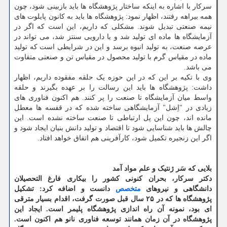
سرکار با اشاره به اینکه ساختار پژوهشگاه ها باید بازبینی شود، چون
همه بیراهه رفتند، اظهار نمود: پژوهشگاه ها باید به کانون پایلوت های
نیمه صنعتی تبدیل شوند.
مشکلی که داریم، این است که اگر در
آزمایشگاه ها ماده ای تولید شد و یا دارویی سنتز شد، می تواند در
عرصه صنعت، به تولید انبوه برسد و این در شرایطی است که تولید
ماده در مقیاس گرم با تولید محصول در مقیاس تن و صنعتی متفاوت
می باشد.
وی با تکیه بر این که در این حوزه یک حلقه مفقوده داریم، اظهار
داشت: پژوهشگاه ها باید این رسالت را بر عهده بگیرند و حلقه
واسط میان آزمایشگاه تا صنعت را پر کنند. هم اکنون فناوری های
زیادی در "اِشل" آزمایشگاهی ساخته شده که در قفسه ها معطل
مانده اند، چون این پل ارتباطی تا صنعت ساخته نشده است. این
چالش ها باید شناسایی شود تا اقتصاد و تولید دانش بنیان ایجاد شود و
اگر این زنجیره تکمیل شود، کارآفرینی هم اتفاق خواهد افتاد.
بلایی که سَر ژنتیک و علم مواد آمد
دکتر سرکار، بحران کنونی کشور را بیکاری فارغ التحصیلان
دانشگاهی و نیروهای
متخصص
دانست و اضافه کرد: تشکیل
پژوهشگاه ها که در ۲۵ سال قبل صورت گرفت، اقدام بسیار مترقی
ای بود، نمونه آن راه اندازی پژوهشگاه پلیمر است. ایجاد این
پژوهشگاه در آن زمان همانند توسعه فناوری نانو هم اکنون است.