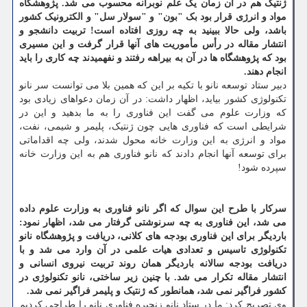
ژنتیک هم در آن زمان یک علم نوبرانه محسوب می شد. پژوهشگاه
مواد و انرژی قرار بود بک "بون" و "سولار سل" و الکترونیک کشور
باشد، ولی حالا ببینید به چه روزی افتاده است! تربیت دانشجو و
انتشار مقاله در رأس مأموریت های آنها قرار گرفت و این مسیری
بود که پژوهشگاه ها در آن به بیراهه رفتند و نفهمیدند چه کاری را باید
انجام دهند.
دبیر ستاد توسعه نانو با تکیه بر این که همین بلا می توانست سر نانو
تکنولوژی کشور بیاید، اظهار داشت: در آن زمان دعواهای زیادی بود
که وزارت علوم می گفت این فناوری را به ما بدهید و این در
شرایطی است که فناوری هایی چون ژنتیک، پلیمر و شیمی، نفت،
مواد و انرژی به این وزارت خانه محول شدند، ولی چه اقداماتی
برای توسعه آنها انجام دادند که نانو فناوری هم به این وزارت خانه
سپرده شود!
سرکار با طرح این سوال که اگر نانو فناوری به وزارت علوم داده
می شد، این فناوری به چه سرنوشتی گرفتار می شد، اظهار نمود:
باردیگر برای این فناوری بودجه های کلانی، دریافت و پژوهشگاه نانو
تکنولوژی تاسیس و تعدادی هیات علمی در آن وارد می شد و با
دریافت بودجه سالانه باردیگر همان روند تربیت نیروی انسانی و
انتشار مقاله تکرار می شد. با چنین زیر ساختی، نانو تکنولوژی در
کشور فراگیر نمی شد، همانطور که ژنتیک و پلیمر فراگیر نمی شد.
وی تصریح کرد: ما در ستاد نانو زنجیره فناوری نانو را طراحی کردیم