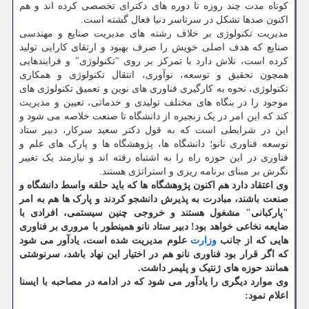
کوتاه مدت چند روزه تا دوره های دکترای تخصصی کرده اند و هم
اکنون صدها تشکل در سرتاسر دنیا فعال گشته است.
مدیریت تکنولوژی بر خلاف رشته های مدیریت صنایع و مهندسی
صنایع که هدف اصلی خویش را صرف بهبود و ارتقای کارایی تولید
کرده است، تلاش دارد با تمرکز بر روی "تکنولوژی" و فرایندهایی
همچون تحقیق و توسعه، نوآوری، انتقال تکنولوژی و همکاری
تکنولوژی، نحوه به کارگیری فناوری های نوین و تعمیق تکنولوژی های
موجود را در بنگاه های مختلف تولیدی و خدماتی، تعیین و مدیریت
کند که این امر در یک زنجیره از دانشگاه تا صنعت خلاصه می شود و
این در شرایطی است که به قول دکتر سعید سرکار، دبیر ستاد
توسعه فناوری نانو؛ دانشگاه ها، پژوهشگاه ها و پارک های علم و
فناوری در این حوزه راه را به اشتباه رفته اند و نیازمند یک تغییر
نگرش بر مبنای برنامه ریزی و استراتژی هستند.
وی اعتقاد دارد هم اکنون پژوهشگاه ها که باید حلقه واسط دانشگاه و
صنعت باشند، مبادرت به پذیرش دانشجو کردند و پارک ها هم به امر
"پارکبانی" مشغول هستند و خروجی چنین سیستمی، افرادی با
ضایعه نخاعی خواهد بود!
دبیر ستاد نانو همینطور با مروری بر فناوری
هایی که از جانب
وزارت
علوم مدیریت شده است، یادآور می شود
که اگر قرار بود فناوری نانو هم در اختیار این نهاد باشد، سرنوشتی
همانند حوزه های ژنتیک و پلیمر داشت.
وی موارد دیگری را یادآور می شود که در ادامه در مصاحبه با ایسنا
اعلام نمود: