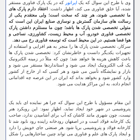
وی با طرح این سوال که یک
اپراتور
که در یک پارک فناوری مستقر
شده، آیا خلق فناوری می کند، اظهار داشت:
اعتقاد دارم پارک های
ما تخصصی شوند، هر چند که سخت است؛ ولی معتقدم یکی از
رسالت های سازمان گسترش و نوسازی صنایع ایران این است که
متولی تخصصی شدن پارک ها باشد؛ چون ما مستلزم داشتن پارک
تخصصی فناوری خودرو، آب و محیط زیست، کشاورزی، نساجی و
هوا فضا هستیم. در این محیط است که توسعه فناوری رخ می دهد.
سرکار، تخصصی شدن پارک ها را منجر به هم افزایی و استفاده از
تجهیزات یکدیگر دانست و خاطرنشان کرد: تخصصی شدن پارک ها
باعث کاهش هزینه ها خواهد شد؛ چون که مثلاً در زمینه الکترونیک
یک فُب الکترونیک ایجاد می شود و استانداردها مستقر می شود و
بازار و نمایشگاه تأمین می شود و هر کسی که از خارج از کشور
وارد کشور شود و بخواهد بداند که ایران در این عرصه چه اقداماتی
انجام داده، به این مراکز هدایت می شود.
این مقام مسؤول با طرح این سوال که چرا هر نماینده ای باید یک
پتروشیمی در شهر خود ایجاد نماید، اظهار نمود: این رویکرد هنر
نیست، چون شهری مانند کاشان که آب برای آشامیدن ندارد، صاحب
یک کارخانه فولاد است و در اصفهان رودخانه زاینده رود نابود شد تا
کارخانه فولاد و پتروشیمی برپا شود. هر صنعتی جای خویش را دارد
و ایجاد پارک های علم و فناوری می تواند چنین ساختارهایی را شکل