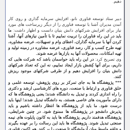
دهیم.
دبیر ستاد توسعه فناوری نانو، افزایش سرمایه گذاری و روی کار
آمدن مدیران آشنا با توسعه فناوری را از دیگر زیرساخت های مورد
نیاز برای افزایش شرکتهای دانش بنیان دانست و اظهار داشت:
ما
باید در این راه فناوران را تربیت نماییم تا با تأمین نیازهای آنها، آشنا
کردن آنها با سرمایه گذاران، اعطای وام و تسهیلات، عرضه مشاوره،
تهیه طرح کسب و کار، رصد فناوری، عرضه مشاوره در زمینه تولید و
تهیه امکانات، محصولات آنها به بازارها عرضه شوند.
وی تصریح کرد:
در این راه باید حواسمان باشد که شرکت هایی که
داریم، برای آنها کِشش بازار ایجاد نماییم، نه این که تعداد شرکتهای
دانش بنیان را افزایش دهیم و از طرفی شرکتهای موجود ریزش
کنند.
***
پژوهشگاه ها به جای تمرکز بر روی پژوهش، توسعه علمی و
خلق فناوری و ارتباط با صنعت، دوره های کارشناسی ارشد و دکتری
را راه اندازی کردند و تبدیل به دانشگاه شدند؛ یعنی پژوهشگاه ها که
دارای مأموریت های خاصی هستند، به دانشگاه تبدیل شدند! اینها باید
درست شود. ما باید از پژوهشگاه ها انتظار داشته باشیم و باید
پذیرش دانشجو در پژوهشگاه ها ممنوع شود. در چنین شرایطی،
پژوهشگاه هدفمند داریم. پژوهشگاه ها باید به کانون پایلوت های نیمه
صنعتی تبدیل شوند. پژوهشگاه ها باید این رسالت را بر عهده بگیرند
و حلقه واسط میان آزمایشگاه تا صنعت را پر کنند. هم اکنون فناوری