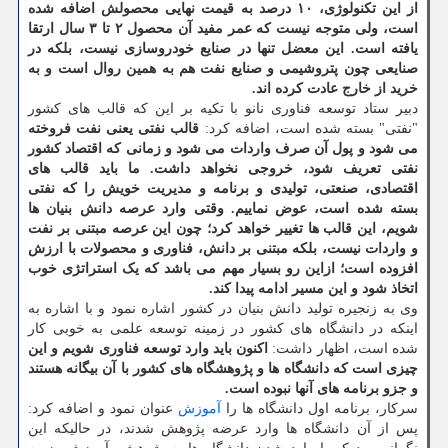
از این تکنولوژی، ۱۰ درصد به قیمت نهایی محصولش اضافه شده
است، ولی متوجه نیست که عمر مفید آن محصول ۲ تا ۳ سال ارتقا
یافته است. این معضل تنها در صنایع خودروسازی نیست، بلکه در
صنایعی چون پتروشیمی و صنایع نفت هم به همین روال است و به
خرید از خارج عادت کرده اند.
دبیر ستاد توسعه فناوری نانو با تکیه بر این که قالب های کشور
"نفتی" بسته شده است، اضافه کرد:
قالب نفتی یعنی نفت فروخته
می شود و پول آن صرف واردات می شود و زمانی که اقتصاد کشور
نفتی تعریف شود، خروجی نخواهد داشت. ما باید قالب های
اقتصادی، صنعتی، تولیدی و برنامه و مدیریت خویش را که نفتی
بسته شده است، عوض نماییم. وقتی وارد عرصه دانش بنیان ها
شویم، این قالب ها تغییر خواهد کرد؛ چون این عرصه مبتنی بر نفت
و واردات نیست، بلکه مبتنی بر دانش، فناوری و محصولات با ارزش
افزوده است؛ ازاین رو بسیار مهم می باشد که یک استراتژی خوب
اتخاذ شود و این مسیر ادامه پیدا کند.
وی به زنجیره تولید دانش بنیان در کشور اشاره نمود و با اشاره به
اینکه در دانشگاه های کشور در زمینه توسعه علمی به خوبی کار
شده است، اظهار داشت:
اکنون باید وارد توسعه فناوری شویم و این
چیزی است که دانشگاه ها و پژوهشگاه های کشور با آن بیگانه هستند
و جزو برنامه های آنها نبوده است.
سرکار، برنامه اول دانشگاه ها را
آموزش
عنوان نمود و اضافه کرد:
پس از آن دانشگاه ها وارد عرضه پژوهش شدند، در حالیکه این