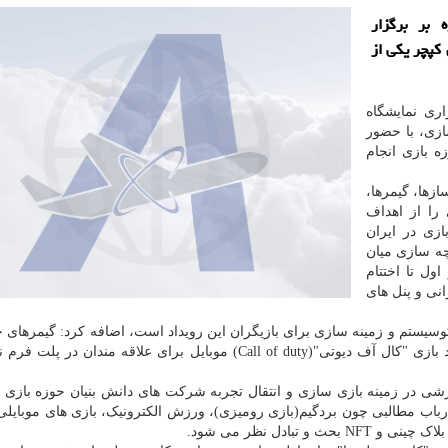
ن نمایشگاه اینوتکس 2022 علاوه بر برگزار
کپچر یکی از
ری نمایشگاه
) -رویداد بازی سازی، با حضور
ه بازی انجام
زها، گیمرها،
را از اهداف
ازی در ایران
رچه سازی میان
ول تا اختتام
نی و پنل های
 اکوسیستم و زمینه سازی برای بازیگران این رویداد است، اضافه کرد: گیمرهای 
در لیگی با حضور ۶۴ تیم شرکت می کنند و در این رویداد بازی "کال آف دیوتی"(Call of duty) موبایل برای علاقه مند
وزشی در زمینه بازی سازی و انتقال تجربه شرکت های دانش بنیان حوزه بازی ب
درباب مطالبی چون بردگیم(بازی رومیزی)، ورزش الکترونیک، بازی های موبایلی
بادل نظر می شود.