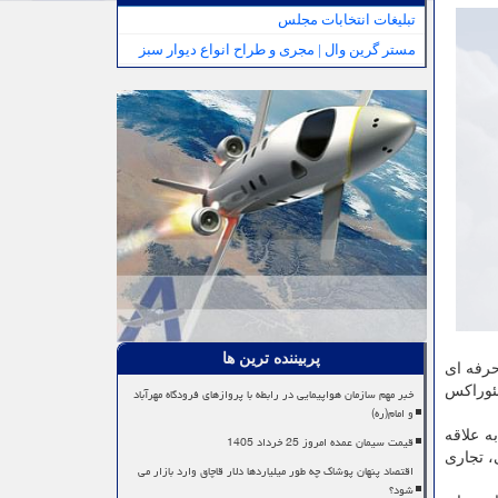
تبلیغات انتخابات مجلس
مستر گرین وال | مجری و طراح انواع دیوار سبز
پربیننده ترین ها
حرفه ای
ان در پلت فرم نئوراکس
خبر مهم سازمان هواپیمایی در رابطه با پروازهای فرودگاه مهرآباد
و امام(ره)
ه علاقه
قیمت سیمان عمده امروز 25 خرداد 1405
، تجاری
اقتصاد پنهان پوشاک چه طور میلیاردها دلار قاچاق وارد بازار می
شود؟