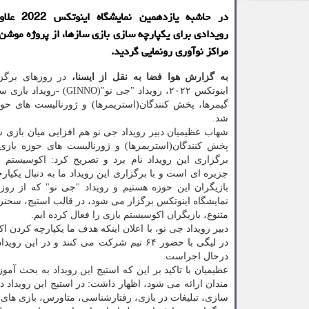
در حاشبه یازدهمی
رویدادی برای یکپارچه سازی بازی سازها، از پروژه موشن 
مراکز نوآوری رونمایی گردید.
به گزارش هوا فضا به نقل از ایسنا،
در روزهای برگزا
اینوتکس ۲۰۲۲، رویداد "جی نو"(GINNO
گیمرها، پخش کنندگان(استریمرها) و ژورنالیست های حوز
شد.
شهاب عظیمیان دبیر رویداد جی نو هم افزایی میان بازی سا
پخش کنندگان(استریمرها) و ژورنالیست های حوزه بازی 
برگزاری این رویداد نام برد و تصریح کرد: اکوسیستم ب
جزیره ای است و با برگزاری این رویداد ما به دنبال یکپا
بازیگران این حوزه هستیم و رویداد "جی نو" که از روز ا
نمایشگاه اینوتکس برگزار می شود، در قالب استیج، سخنرا
متنوع، بازیگران اکوسیستم بازی را فعال کرده ایم.
دبیر رویداد جی نو، با اعلان اینکه هدف ما یکپارچه کردن
درحال اجراست.
عظیمیان با تاکید بر این که استیج این رویداد به بحث آم
مندان ارائه می شود، اظهار داشت: در استیج این رویداد 
سازی، تبلیغات در بازی، رفتارشناسی، متاورس، بازی های بلاک چینی و NFT بحث و ت