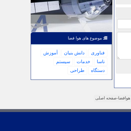
موضوع های هوا فضا
فناوری
دانش بنیان
آموزش
ناسا
خدمات
سیستم
دستگاه
طراحی
وافضا-صفحه اصلی