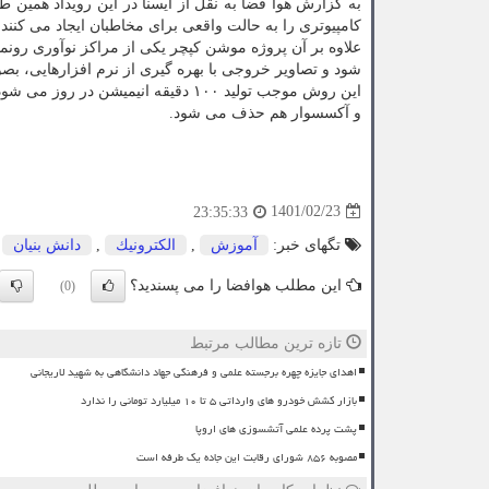
به گزارش هوا فضا به نقل از ایسنا در این رویداد همین ط
کامپیوتری را به حالت واقعی برای مخاطبان ایجاد می کنند.
علاوه بر آن پروژه موشن کپچر یکی از مراکز نوآوری رون
شود و تصاویر خروجی با بهره گیری از نرم افزارهایی، بص
و آکسسوار هم حذف می شود.
1401/02/23
23:35:33
تگهای خبر:
آموزش
,
الكترونیك
,
دانش بنیان
,
این مطلب هوافضا را می پسندید؟
(0)
تازه ترین مطالب مرتبط
اهدای جایزه چهره برجسته علمی و فرهنگی جهاد دانشگاهی به شهید لاریجانی
بازار کشش خودرو های وارداتی ۵ تا ۱۰ میلیارد تومانی را ندارد
پشت پرده علمی آتشسوزی های اروپا
مصوبه ۸۵۶ شورای رقابت این جاده یک طرفه است