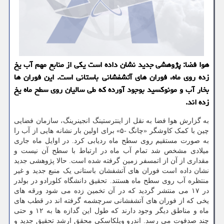
هوا فضا: پژوهشی جدید نشان داده است یکی از منابع مهم آب یخ
زده روی ماه، فوران های آتشفشانی باستانی است. این فوران ها
بخار آب و مونوکسید بوجود آورده که طی سالیان روی سطح ماه یخ
زده اند.
به گزارش هوا فضا به نقل از اینترستینگ انجینرینگ، سازمان فضایی
چین با کمک کاوشگر «چانگ -۵» برای اولین بار نشانه هایی از آب را
به صورت مستقیم روی سطح ماه ردیابی کرد. در اوایل ماه جاری
میلادی مشخص شد تمام آب ماه در ارتباط با سطح آن نیست و
مقداری از آن از اتمسفر زمین گرفته شده است. حالا پژوهشی جدید
نشان داده است فوران های آتشفشان باستانی یک منبع جدید و غیر
منتظره آب روی سطح ماه هستند. تحقیق دانشگاه کلورادو در بولدر
در ۱۷ می منتشر گردید که در آن تخمین زده می شود ورقه های
یخی که از فوران های آتشفشانی سرچشمه گرفته اند در قطب های
ماه و مناطق دیگر وجود دارند که طول این گدازه ها به ۱۲ و حتی
چند صدفوت می رسد. اندرو ویلکاسکی محقق ارشد تحقیق جدید و