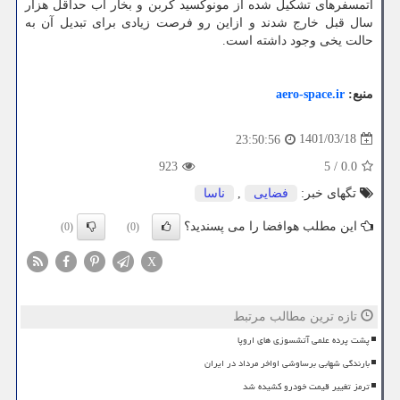
اتمسفرهای تشکیل شده از مونوکسید کربن و بخار آب حداقل هزار
سال قبل خارج شدند و ازاین رو فرصت زیادی برای تبدیل آن به
حالت یخی وجود داشته است.
منبع:
aero-space.ir
1401/03/18
23:50:56
923
5
/
0.0
تگهای خبر:
فضایی
,
ناسا
این مطلب هوافضا را می پسندید؟
(0)
(0)
X
تازه ترین مطالب مرتبط
پشت پرده علمی آتشسوزی های اروپا
بارندگی شهابی برساوشی اواخر مرداد در ایران
ترمز تغییر قیمت خودرو کشیده شد