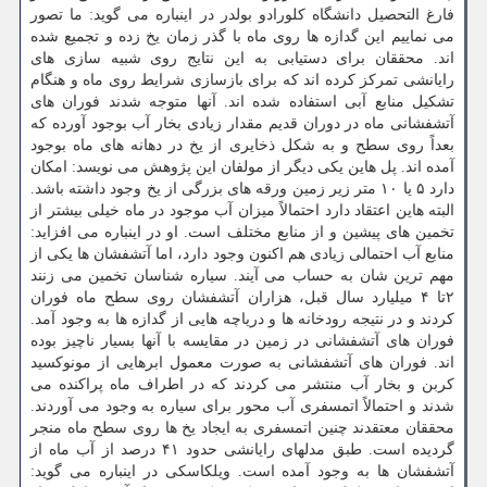
فارغ التحصیل دانشگاه کلورادو بولدر در اینباره می گوید: ما تصور
می نماییم این گدازه ها روی ماه با گذر زمان یخ زده و تجمیع شده
اند. محققان برای دستیابی به این نتایج روی شبیه سازی های
رایانشی تمرکز کرده اند که برای بازسازی شرایط روی ماه و هنگام
تشکیل منابع آبی استفاده شده اند. آنها متوجه شدند فوران های
آتشفشانی ماه در دوران قدیم مقدار زیادی بخار آب بوجود آورده که
بعداً روی سطح و به شکل ذخایری از یخ در دهانه های ماه بوجود
آمده اند. پل هاین یکی دیگر از مولفان این پژوهش می نویسد: امکان
دارد ۵ یا ۱۰ متر زیر زمین ورقه های بزرگی از یخ وجود داشته باشد.
البته هاین اعتقاد دارد احتمالاً میزان آب موجود در ماه خیلی بیشتر از
تخمین های پیشین و از منابع مختلف است. او در اینباره می افزاید:
منابع آب احتمالی زیادی هم اکنون وجود دارد، اما آتشفشان ها یکی از
مهم ترین شان به حساب می آیند. سیاره شناسان تخمین می زنند
۲تا ۴ میلیارد سال قبل، هزاران آتشفشان روی سطح ماه فوران
کردند و در نتیجه رودخانه ها و دریاچه هایی از گدازه ها به وجود آمد.
فوران های آتشفشانی در زمین در مقایسه با آنها بسیار ناچیز بوده
اند. فوران های آتشفشانی به صورت معمول ابرهایی از مونوکسید
کربن و بخار آب منتشر می کردند که در اطراف ماه پراکنده می
شدند و احتمالاً اتمسفری آب محور برای سیاره به وجود می آوردند.
محققان معتقدند چنین اتمسفری به ایجاد یخ ها روی سطح ماه منجر
گردیده است. طبق مدلهای رایانشی حدود ۴۱ درصد از آب ماه از
آتشفشان ها به وجود آمده است. ویلکاسکی در اینباره می گوید: