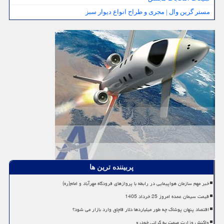
مستر گرین وال | مجری و طراح انواع دیوار سبز
پربیننده ترین ها
خبر مهم سازمان هواپیمایی در رابطه با پروازهای فرودگاه مهرآباد و امام(ره)
قیمت سیمان عمده امروز 25 خرداد 1405
اقتصاد پنهان پوشاک چه طور میلیاردها دلار قاچاق وارد بازار می شود؟
واکنش وزارت صمت به گرانی خودرو