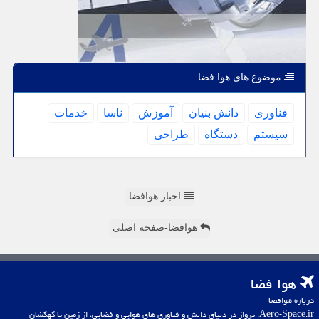
موضوع های هوا فضا
فناوری
دانش بنیان
آموزش
ناسا
خدمات
سیستم
دستگاه
طراحی
اخبار هوافضا
هوافضا-صفحه اصلی
هوا فضا
درباره هوافضا
Aero-Space.ir: پرواز در دنیای دانش و فناوری های هوایی و فضایی، از زمین تا کهکشان