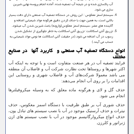
آب پاکسازی شده و در نتیجه آب تصفیه شده، آماده انجام پروسه نهایی شیرین
سازی می شود.
سیستم اسمز معکوس : این روش در دستگاه تصفیه آب صنعتی دارای دقت بسیار
بالایی است، به همین جهت با حذف کردن دقیق هرگونه مواد شیمیایی اضافه و
آلاینده های مضر، سیستم اسمز معکوس(وارونه) باعث شیرین شدن آب میشود.
تزریق آنتی اسکالانت: تزریق آنتی اسکالانت به خاطر جلوگیری از تشکیل شدن
رسوب در آب اضافه می شود.(در حقیقت آنتی اسکالانت ها نوعی مواد شیمیایی به
حساب می آیند.)
انواع دستگاه تصفیه آب صنعتی و کاربرد آنها در صنایع
مختلف
فرایند تصفیه آب در هر صنعت متفاوت است و با توجه به اینکه آب
اکثر شهرها و روستاها تحت نظارت شرکت آب و فاضلاب آن منطقه
می باشد معمولا شرکت‌های آب و فاضلاب شهری و روستایی این
اقدامات را بر روی آب انجام می‌دهند:
حذف گل ‌و لای و هرگونه ماده معلق که به وسیله میکروفیلترها
انجام می شود.
حذف شوری آب بر طبق ظرفیت با دستگاه اسمز معکوس، حذف
نیترات و حذف آرسنیک موجود در آب با نصب سیستم های تبادل یون،
حذف انواع میکروارگانیسم‌ موجود در آب با نصب سیستم های ازن
ژنراتور و کلرزن.