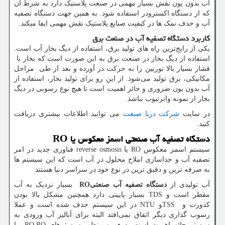
آب بدون یون نقش بسیار مهمی در صنعت پلاستیک دارد به شرط آن
که از دستگاه اکسترودر استفاده شود. به همین جهت دستگاه تصفیه
آب و حذف نمک‌ ها در کیفیت صنایع پلاستیک نقش مهمی ایفا میکند.
کاربرد دستگاه تصفیه آب در صنعت برق
یکی از رایج‌ترین راه های تولید برق، استفاده از دیگ بخار آب است.
استفاده از دیگ بخار در صنعت برق به این صورت است که بخار با
فشار بسیار بالا توربین را به حرکت در آورده و بعد از طی مراحل
مکانیکی، برق تولید می‌شود. از این رو برای تولید بخار، استفاده از
آب بدون یون ضروری و حائز اهمیت است تا هیچ‌ نوع رسوبی در دیگ
بخار از نمونه واترتیوب نباشد.
در سایت
شرکت دریا صنعت
می توانید اطلاعات بیشتری دریافت
کنید.
دستگاه تصفیه آب صنعتی اسمز معکوس یا
RO
سیستم اسمز معکوس
RO
یا
reverse osmosis
فناوری جدید در امر
تصفیه آب و جداسازی املاح محلول در آب است که این سیستم ها
به صرفه ترین و دقیق ترین در نوع خود در سراسر دنیا هستند
آب تولیدی از
دستگاه تصفیه آب صنعتی
RO
بسیار نزدیک به آب
مقطر است و
TDS
بسیار پایینی دارد همچنین مشکل بالا بودن
کدورت و
TSS
و
NTU
در این سیستم حذف شده است و عملا
رسوب گذاری دیگر اتفاق نمی‌افتد البته برای آنالیز آب ورودی به
سیستم حائز اهمیت است به همین منظور سیستم‌های
RO.RO
یا