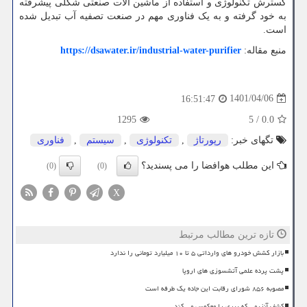
گسترش تکنولوژی و استفاده از ماشین آلات صنعتی شکلی پیشرفته
به خود گرفته و به یک فناوری مهم در صنعت تصفیه آب تبدیل شده
است.
منبع مقاله:
https://dsawater.ir/industrial-water-purifier
1401/04/06
16:51:47
1295
5
/
0.0
تگهای خبر:
رپورتاژ
,
تكنولوژی
,
سیستم
,
فناوری
این مطلب هوافضا را می پسندید؟
(0)
(0)
X
تازه ترین مطالب مرتبط
بازار کشش خودرو های وارداتی ۵ تا ۱۰ میلیارد تومانی را ندارد
پشت پرده علمی آتشسوزی های اروپا
مصوبه ۸۵۶ شورای رقابت این جاده یک طرفه است
کشف آنزیمی که پیری را معکوس می کند