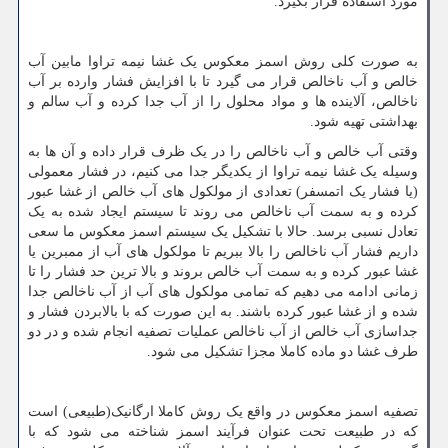
مورد استفاده قرار بگیرد.
به صورت کلی روش اسمز معکوس یک غشا نیمه تراوا مابین آب
خالص و آب ناخالص قرار می گیرد تا با افزایش فشار وارده بر آب
ناخالص، آلاینده ها و مواد محلول را از آب جدا کرده و آب سالم و
بهداشتی تهیه شود.
وقتی آب خالص و آب ناخالص را در یک ظرف قرار داده و آن ها به
وسیله یک غشا نیمه تراوا از یکدیگر جدا می کنیم، در فشار معمولی
(یا فشار یک اتمسفر) تعدادی از مولکول های آب خالص از غشا عبور
کرده و به سمت آب ناخالص می روند تا سیستم ایجاد شده به یک
تعادل نسبی برسد. حالا با تشکیل یک سیستم اسمز معکوس ما سعی
داریم فشار آب ناخالص را بالا ببریم تا مولکول های آب از ممبرین یا
غشا عبور کرده و به سمت آب خالص بروند و بالا ترین حد فشار را تا
زمانی ادامه می دهیم که تمامی مولکول های آب از آب ناخالص جدا
شده و از غشا عبور کرده باشند. به این صورت که با بالابردن فشار و
جداسازی آب خالص از آب ناخالص عملیات تصفیه انجام شده و در دو
طرف غشا دو ماده کاملا مجزا تشکیل می شود.
تصفیه اسمز معکوس در واقع یک روش کاملا ارگانیک(طبیعی) است
که در طبیعت تحت عنوان فرآیند اسمز شناخته می شود که با