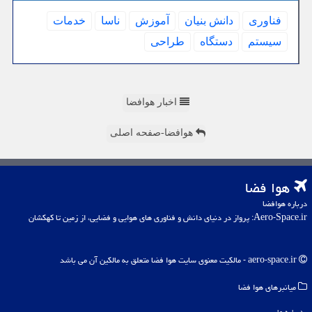
فناوری
دانش بنیان
آموزش
ناسا
خدمات
سیستم
دستگاه
طراحی
اخبار هوافضا
هوافضا-صفحه اصلی
هوا فضا
درباره هوافضا
Aero-Space.ir: پرواز در دنیای دانش و فناوری های هوایی و فضایی، از زمین تا کهکشان
aero-space.ir - مالکیت معنوی سایت هوا فضا متعلق به مالکین آن می باشد
میانبرهای هوا فضا
درباره ما