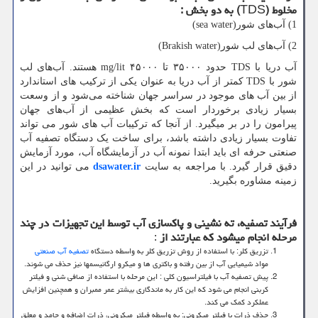
مخلوط (
TDS
) به دو بخش :
1) آب‌های شور(
sea water
)
2) آب‌های لب شور(
Brakish water
)
آب دریا با
TDS
حدود ۳۵۰۰۰ تا ۴۵۰۰۰
mg/lit
هستند. آب‌های لب
شور با
TDS
کمتر از آب دریا به عنوان یکی از ترکیب های استاندارد
از بین آب های موجود در سراسر جهان شناخته می‌شود و از وسعت
بسیار زیادی برخوردار است که بخش عظیمی از آب‌های جهان
پیرامون را در بر میگیرد. از آنجا که ترکیبات آب های شور می تواند
تفاوت بسیار زیادی داشته باشد، برای ساخت یک دستگاه تصفیه آب
صنعتی حرفه ای باید ابتدا نمونه آب در آزمایشگاه آب، مورد آزمایش
دقیق قرار گیرد. با مراجعه به سایت
dsawater.ir
می توانید در این
زمینه مشاوره بگیرید.
فرآیند تصفیه، ته نشینی و پاکسازی آب توسط این تجهیزات در چند
مرحله انجام میشود که عبارتند از
:
تزریق کلر: با استفاده از روش تزریق کلر به واسطه دستگاه
تصفیه آب صنعتی
مواد شیمیایی آب از بین رفته و باکتری ها و میکرو ارگانیسمها نیز حذف می شوند.
پیش تصفیه آب با فیلتراسیون کلی
:
این مرحله با استفاده از صافی شنی و فیلتر
کربنی انجام می شود که این کار به ماندگاری بیشتر عمر ممبران و همچنین افزایش
عملکرد کمک می کند.
حذف ذرات با فیلتر میکرونی: به واسطه فیلتر میکرونی، ذرات اضافه و جامد و معلق