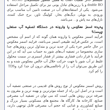
double RO
و یا رزین‌های تبادل یونی نیز برای تکمیل مراحل استفاده
می‌شود. یکی از استفاده‌های آب در صنعت تامین آب مناسب برای
ورودی به بویلر، دیگ‌های بخار، کولینگ تاور، برج خنک کننده،
نازل‌های مه پاش و... می‌باشد.
پدیده اسمز معکوس یا وارونه در دستگاه تصفیه آب صنعتی
چیست؟
فرآیند اسمز معكوس یا وارونه همان گونه كه از اسم آن مشخص
است، بر عکس فرآیند طبیعی اسمز می‌باشد، فرایند اسمز معکوس
در حال حاضر جزء یكی از جدید ترین و متداول ترین روش‌های جدا
سازی مخصوصا در تصفیه آب‌های شور به حساب می آید که در این
فرآیند با قرار دادن فشاری بیشتر از فشار اسمزی در سمت محلول
غلیظ تر آب شور یا جهت حركت حلال آب خالص معکوس شده و به
این طریق می‌توان آب را از ناخالصی‌های درون آن جدا كرد و
TDS
را کم کرد.
روش اسمز معکوس از نوع روش های قدیمی در صنعتی تصفیه آب
است و در اصل این راه از جمله موثرترین و بهینه ترین و مقرون به
صرفه ترین روش هایی است که می توان در تصفیه آب مصرفی
صنایع، کارخانه ها، کارگاه ها، مجتمع های مسکونی بسیار بزرگ و
صنایع کشاورزی و غذایی که حجم آب مصرفی قابل توجهی دارند،