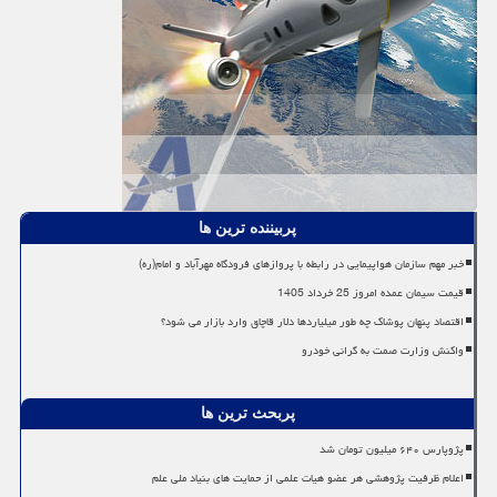
پربیننده ترین ها
خبر مهم سازمان هواپیمایی در رابطه با پروازهای فرودگاه مهرآباد و امام(ره)
قیمت سیمان عمده امروز 25 خرداد 1405
اقتصاد پنهان پوشاک چه طور میلیاردها دلار قاچاق وارد بازار می شود؟
واکنش وزارت صمت به گرانی خودرو
پربحث ترین ها
پژوپارس ۶۴۰ میلیون تومان شد
اعلام ظرفیت پژوهشی هر عضو هیات علمی از حمایت های بنیاد ملی علم