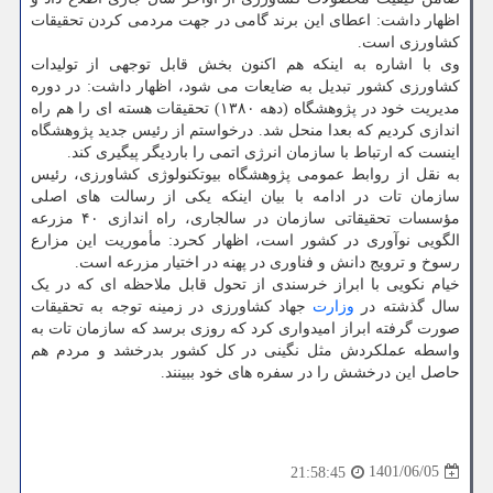
اظهار داشت: اعطای این برند گامی در جهت مردمی کردن تحقیقات
کشاورزی است.
وی با اشاره به اینکه هم اکنون بخش قابل توجهی از تولیدات
کشاورزی کشور تبدیل به ضایعات می شود، اظهار داشت: در دوره
مدیریت خود در پژوهشگاه (دهه ۱۳۸۰) تحقیقات هسته ای را هم راه
اندازی کردیم که بعدا منحل شد. درخواستم از رئیس جدید پژوهشگاه
اینست که ارتباط با سازمان انرژی اتمی را باردیگر پیگیری کند.
به نقل از روابط عمومی پژوهشگاه بیوتکنولوژی کشاورزی، رئیس
سازمان تات در ادامه با بیان اینکه یکی از رسالت های اصلی
مؤسسات تحقیقاتی سازمان در سالجاری، راه اندازی ۴۰ مزرعه
الگویی نوآوری در کشور است، اظهار کحرد: مأموریت این مزارع
رسوخ و ترویج دانش و فناوری در پهنه در اختیار مزرعه است.
خیام نکویی با ابراز خرسندی از تحول قابل ملاحظه ای که در یک
سال گذشته در
وزارت
جهاد کشاورزی در زمینه توجه به تحقیقات
صورت گرفته ابراز امیدواری کرد که روزی برسد که سازمان تات به
واسطه عملکردش مثل نگینی در کل کشور بدرخشد و مردم هم
حاصل این درخشش را در سفره های خود ببینند.
1401/06/05
21:58:45