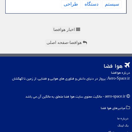
سیستم
دستگاه
طراحی
اخبار هوافضا
هوافضا-صفحه اصلی
هوا فضا
درباره هوافضا
Aero-Space.ir: پرواز در دنیای دانش و فناوری های هوایی و فضایی، از زمین تا کهکشان
aero-space.ir - مالکیت معنوی سایت هوا فضا متعلق به مالکین آن می باشد
میانبرهای هوا فضا
درباره ما
بک لینک