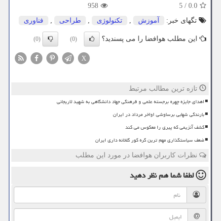
958
5
/
0.0
تگهای خبر:
آموزش
,
تكنولوژی
,
طراحی
,
فناوری
این مطلب هوافضا را می پسندید؟
(0)
(0)
X
تازه ترین مطالب مرتبط
اهدای جایزه چهره برجسته علمی و فرهنگی جهاد دانشگاهی به شهید لاریجانی
بارندگی شهابی برساوشی اواخر مرداد در ایران
کشف آنزیمی که پیری را معکوس می کند
ضعف سیاستگذاری مهم ترین گره کور گلخانه داری ایران
نظرات کاربران هوافضا در مورد این مطلب
لطفا شما هم
نظر دهید