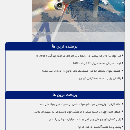
پربیننده ترین ها
خبر مهم سازمان هواپیمایی در رابطه با پروازهای فرودگاه مهرآباد و امام(ره)
قیمت سیمان عمده امروز 25 خرداد 1405
اقتصاد پنهان پوشاک چه طور میلیاردها دلار قاچاق وارد بازار می شود؟
واکنش وزارت صمت به گرانی خودرو
پربحث ترین ها
اعلام ظرفیت پژوهشی هر عضو هیات علمی از حمایت های بنیاد ملی علم
اهدای جایزه چهره برجسته علمی و فرهنگی جهاد دانشگاهی به شهید لاریجانی
بازار کشش خودرو های وارداتی ۵ تا ۱۰ میلیارد تومانی را ندارد
پشت پرده علمی آتشسوزی های اروپا