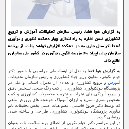
به گزارش هوا فضا، رئیس سازمان تحقیقات، آموزش و ترویج
کشاورزی ضمن اشاره به راه اندازی چهار دهکده فناوری و نوآوری
که تا آخر سال جاری به ۱۰ دهکده افزایش خواهد یافت، از برنامه
سازمان برای ایجاد ۴۰ مزرعه الگویی نوآوری در کشور طی سالجاری
اطلاع داد.
به گزارش هوا فضا به نقل از ایسنا
، طی مراسمی با حضور دکتر
خیام نکوئی، معاون وزیر جهاد کشاورزی و رئیس سازمان تحقیقات،
آموزش
و ترویج کشاورزی و تعدادی از مدیران استانی و ملی در
پژوهشگاه بیوتکنولوژی کشاورزی، از کیت رنگ سنجی تشخیص دقیق
و سریع آلودگی های نیترات و نیتریت محصولات کشاورزی و کیت
تشخیص بصری، سریع و ارزان آمونیاک حوضچه های پرورش ماهی
که توسط دکتر فروغ قاسمی، عضو هیات علمی بخش تحقیقات نانو
فناوری پژوهشگاه بیوتکنولوژی کشاورزی، طراحی و ساخته شده،
رونمایی گردید.
در این مراسم دکتر خیام نکویی از اعطای برند سلامت تات بعنوان
ضامن کیفیت محصولات کشاورزی از اواخر سال جاری اطلاع داد و