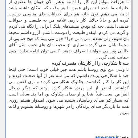
تا هروقت بتوانم این کار را ادامه بدهم. الآن حیوان ها عضوی از
خانواده ما شده اند. برای همین تا هر وقت که امکان داشته باشد
ادامه می دهیم. توی خانه هم برای حیوانات جای مناسبی درست
کرده ایم و حالا حالاها کار داریم. علاقه من به طبیعت و حیوانات
قدیمی است. بچه که بودم، مستندهای پلنگ ایرانی را نگاه می کردم
و گریه می کردم. اینقدر طبیعت را دوست داشتم. آرزو داشتم محیط
بان شوم، ولی نشدم. می دانی چرا؟ چون می بینم که هیچ حمایتی از
محیط بانان نمی گردد. بسیاری از محیط بان های خوب مثل آقای
خالقی پور می خواهند انصراف بدهند. کسی توان ادامه ندارد، چون
حمایت نمی گردد.
سه تا شکارچی را از کارشان منصرف کردم
تا وقتی من توی روستا باشم همه چیز خیلی خوب است! حتی اینجا
چند تا شکارچی پرنده داشتیم که من سه نفر از آنها صحبت کردم و
این کار را کنار گذاشتند. چکاوک شکار می کردند و توی قفس می
گذاشتند. اینقدر از این پرنده شکار کرده بودند که دیگر درحال
انقراض است. قبلاً اینجا پر از صدای چکاوک بود اما چند سالی است
که بسیار کم صدای زیبایشان شنیده می شود. امیدوار هستم روزی
همه ما باردیگر صدای پرندگان را در شهرها و روستاها بشنویم و لذت
ببریم.
منبع:
aero-space.ir