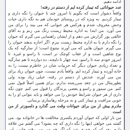
ادامه دهیم.
عدد حیواناتی که تیمار کرده ایم از دستم در رفته!
واقعاً دشوار است که بگویم تا امروز چند تا حیوان را نگه داری و
تیمار کردیم. به ویژه که در روستای خودمان هم به نگه داری حیات
وحش معروف شدم و هرکس هر حیوانی که می بیند را برای من
می آورد. من ابتدا به اداره محیط زیست زنگ می زنم و به آقای
خالقی پور گزارش می دهم و از ایشان راهنمایی می گیرم که حیوان
را نگه دارم یا به اداره محیط زیست ببرم. اگر اجازه بدهند حیوان را
می گیرم. حیوان هایی که می آورند متنوع است؛ از سارگپه که یک
نوع شاهین است و از عقاب کوچک تر است، تا راسو و غیره. تا
امروز خودم سه تا راسو، سه چهار تا دلیجه، ده دوازده تا هم سارگپه
و تعداد زیادی حیوان دیگر که جزییات شان در خاطرم نیست را به
خانه آورده و تیمار کرده ایم. واقعاً یادم نیست، چون حیوان زیاد برای
من می آورند. عددش از دستم در رفته، خیلی زیاد بوده. ولی
بطورمثال من در جغد سررشته ندارم، برای همین اصلاً قبول نمی
کنم. من سمور و راسو و بعضی پرندگان را قبول می کنم. چون نگه
داری از هر حیوان شرایط خودش را می خواهد و باید بتوانی او را به
خوبی مراقبت و تیمار کنی و به مرحله رهاسازی برسانی.
مادرم بیش از من برای حیوانات وقت می گذارد و دلسوزتر از من
است
من بار اولی که حیوان آوردم یکسری مخالفت ها در خانواده بود. می
گفتند می خواهی اینها را نگه داری که چه بشود؟ می گفتم من علاقه
دارم. بعد کم کم جوری شد که اگر هم من می رفتم جایی، این