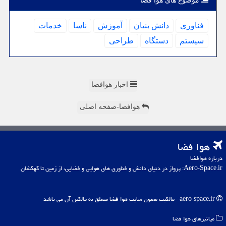
موضوع های هوا فضا
فناوری
دانش بنیان
آموزش
ناسا
خدمات
سیستم
دستگاه
طراحی
اخبار هوافضا
هوافضا-صفحه اصلی
هوا فضا
درباره هوافضا
Aero-Space.ir: پرواز در دنیای دانش و فناوری های هوایی و فضایی، از زمین تا کهکشان
aero-space.ir - مالکیت معنوی سایت هوا فضا متعلق به مالکین آن می باشد
میانبرهای هوا فضا