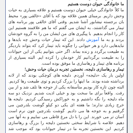
ما خانوادگی حیوان دوست هستیم
ما کلاً خانوادگی خیلی حیوان دوست هستیم و علاقه بسیاری به حیات
وحش داریم. برمبنای همین علاقه بود که با آقای «خالقی پور» محیط
بان برجسته نیشابور آشنا شدیم. وقتی آقای خالقی پور برنامه های
تیمار می گذاشتند، به ایشان می گفتم که ما هم علاقمند هستیم این
کار را انجام بدهیم. با پیگیری های من ایشان من را به گروه خودشان
بردند و به ما
آموزش
دادند. این که تیمار حیات وحش چه بایدها و
نبایدهایی دارد و هر حیوانی را چگونه باید تیمار کرد که بتواند باردیگر
به طبیعت برگردد و زنده بماند. اگر حتی بتوانیم یکی از این حیوانات
را به طبیعت برگردانیم کار خودمان را کرده ایم. البته بسیاری از
برنامه های تیمار و رهاسازی ما موفق بوده است.
تیمار و رهاسازی دلیجه، نخستین تجربه درمان حیات وحش!
اولین بار یک «دلیجه» آوردم. دلیجه های کوچکی بودند که از لانه
برداشته شده بودند. ما اینها را بزرگ کردیم و توی طبیعت رها کردیم.
البته چون تازه کار بودیم متأسفانه یکی از جوجه ها تلف شد و از بین
رفت. واقعاً برای ما سخت بود و خیلی اذیت شدیم. نزدیک دو سه
ماه دلیجه را نگه داشتیم و به خوراکش رسیدگی کردیم. دلیجه ها
خرج زیادی ندارند؛ ما هفته ای یکی دو کیلو گوشت بلدرچین می
گرفتیم و به جوجه ها می دادیم. گوشت بلدرچین چون نرم است
آسان تر می خورند. این را با دل مرغ قاطی می نماییم و به آنها می
دهیم. خلاصه با شرایط سختی نخستین دلیجه را بزرگ و رهاسازی
کردیم. این نخستین تجربه ما در تیمار حیوانات بود که موجب شد