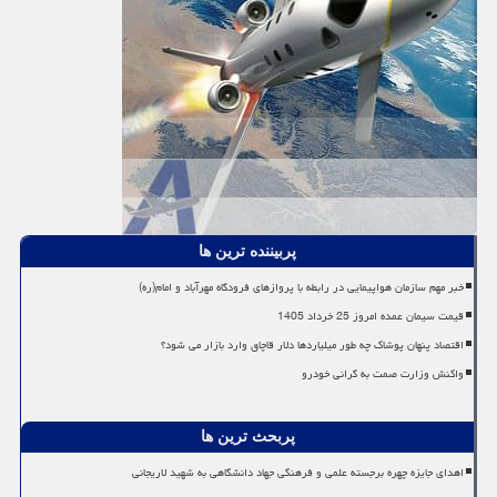
پربیننده ترین ها
خبر مهم سازمان هواپیمایی در رابطه با پروازهای فرودگاه مهرآباد و امام(ره)
قیمت سیمان عمده امروز 25 خرداد 1405
اقتصاد پنهان پوشاک چه طور میلیاردها دلار قاچاق وارد بازار می شود؟
واکنش وزارت صمت به گرانی خودرو
پربحث ترین ها
اهدای جایزه چهره برجسته علمی و فرهنگی جهاد دانشگاهی به شهید لاریجانی