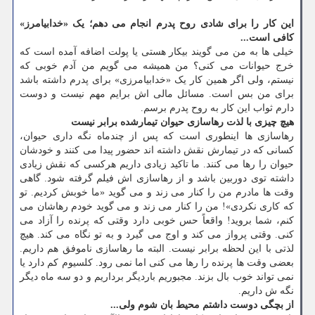
این کار را برای شادی روح پدرم انجام می دهم؛ یک «خدابیامرز»
کافی است...
خیلی ها به من می گویند بیکار هستی یا پولت اضافه آمده است که
خرج حیوانات می کنی؟ من همیشه می گویم من آدم خوبی که
نیستم، ولی اگر همین کار یک «خدابیامرزی» برای پدرم داشته باشد
برای من بس است. مسائل مالی اش برایم مهم نیست و دوست
دارم ثواب این کار به روح پدرم برسم.
هیچ چیزی با لذت رهاسازی حیوان تیمارشده برابر نیست
رهاسازی ها اینطوری است که پس از چندماه نگه داری حیوان،
کسانی که در تیمارش نقش داشته اند حضور پیدا می کنند و خودشان
حیوان را رها می کنند. ما تاکید زیادی داریم هرکسی که نقش زیادی
داشته توی دوربین باشد و از رهاسازی اش فیلم گرفته شود. گاهی
وقت ها مادرم من را کنار می زند و می گوید «ما خوبش کردیم. تو
که کاری نکردی»! من را کنار می زند و می گوید خودم رهاشان می
کنم، شما بروید! واقعاً حس خوبی دارد وقتی که پرنده را آزاد می
کنی. وقتی پرواز می کند و اوج می گیرد و به تو نگاه می کند. هیچ
لذتی با این لحظه برابر نیست. البته ما رهاسازی ناموفق هم داریم.
بعضی وقت ها پرنده را رها می کنی اما نمی رود. کلسیوم کم دارد یا
نمی تواند خوب بال بزند. مجبوریم باردیگر برداریم و دو سه ماه دیگر
نگه ش داریم.
از بچگی دوست داشتم محیط بان شوم ولی...