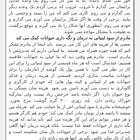
خور نمی شدم. بامداد که به سر کار می روم یک وعده غذایی
برایشان می گذارم تا غروب. غروب که برمی گردم یک وعده دیگر
می گذارم و می روم. کاری می کنم که من را نبینند و وحشی بار
بیایند. برخی از وقت ها اگر شکار برایشان می آورم می گذارم و
خودم می روم. اینطوری آنها شکار را یاد می گیرند و موقع برگشت
به طبیعت با مشکل مواجه نمی شوند.
مادرم از سود لبنیاتی به درمان و نگه داری حیوانات کمک می کند
بعضی ها از هزینه های این کار می پرسند. باید اینجا از مادرم تشکر
کنم که همه جوره همراه من هستند. ما لبنیاتی داریم که مدیریتش با
مادرم است،. مادرم هم وقتی دید که ما خیلی به حیوانات علاقمند
هستیم، چندسال است که هر ماه قسمتی از سود لبنیاتی را برای این
کار در نظر می گیرد. با همین پول یک گوشه از انبارمان را برای
حیوانات مناسب سازی کردیم. قسمتی از هزینه درمان و غذای
حیوانات هم از لبنیاتی و البته پول هایی که خودم از کارگری و
گاوداری به دست می آورم تامین می شود. هزینه شان بستگی به
نوع حیوان دارد. اگر دلیجه باشد خرجش زیاد نیست ولی سارگپه
خوراک زیادی دارد. باید روزی ۲۰۰ گرم گوشت مرغ بخورد.
خوشبختانه مادرم با سود لبنیاتی اش از ما حمایت می کند. هرماه بین
سیصد تا پانصد هزار تومان مادر کمک می کند؛ خودم هم کارگر هستم
و هر چقدر بتوانم برای این کار هزینه می کنم. باید بدانید که هزینه
نگه داری از حیوانات فقط غذا نیست؛ بلکه هزینه درمان آنها گاهی
چندبرابر غذا می شود. برخی از حیوانات بال شان شکسته است و
باید از بال شان عکس بگیریم. اینها هزینه زیادی دارد.