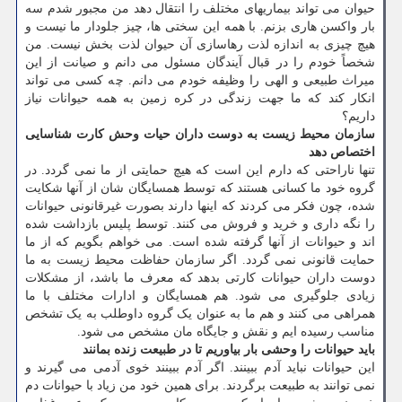
حیوان می تواند بیماریهای مختلف را انتقال دهد من مجبور شدم سه
بار واکسن هاری بزنم. با همه این سختی ها، چیز جلودار ما نیست و
هیچ چیزی به اندازه لذت رهاسازی آن حیوان لذت بخش نیست. من
شخصاً خودم را در قبال آیندگان مسئول می دانم و صیانت از این
میراث طبیعی و الهی را وظیفه خودم می دانم. چه کسی می تواند
انکار کند که ما جهت زندگی در کره زمین به همه حیوانات نیاز
داریم؟
سازمان محیط زیست به دوست داران حیات وحش کارت شناسایی
اختصاص دهد
تنها ناراحتی که دارم این است که هیچ حمایتی از ما نمی گردد. در
گروه خود ما کسانی هستند که توسط همسایگان شان از آنها شکایت
شده، چون فکر می کردند که اینها دارند بصورت غیرقانونی حیوانات
را نگه داری و خرید و فروش می کنند. توسط پلیس بازداشت شده
اند و حیوانات از آنها گرفته شده است. می خواهم بگویم که از ما
حمایت قانونی نمی گردد. اگر سازمان حفاظت محیط زیست به ما
دوست داران حیوانات کارتی بدهد که معرف ما باشد، از مشکلات
زیادی جلوگیری می شود. هم همسایگان و ادارات مختلف با ما
همراهی می کنند و هم ما به عنوان یک گروه داوطلب به یک تشخص
مناسب رسیده ایم و نقش و جایگاه مان مشخص می شود.
باید حیوانات را وحشی بار بیاوریم تا در طبیعت زنده بمانند
این حیوانات نباید آدم ببینند. اگر آدم ببینند خوی آدمی می گیرند و
نمی توانند به طبیعت برگردند. برای همین خود من زیاد با حیوانات دم