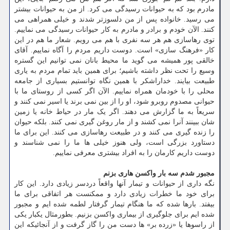
مادرم بود که به حیوانات رسیدگی می کرد. از من به حیوانات بیشتر
می رسید. خانواده پس از من دلسوزتر شدند و خیلی همراهی می
کنند. الآن خودم و برادر و مادرم به کار حیوانات رسیدگی می نماییم.
توی رهاسازی هم هر سه نفری با هم می رویم. شعار ما هم در این
کار «فرهنگ سازی» است. دوست داریم مردم را آگاه نماییم. آقای
خالقی پور همیشه می گوید ما محیط بانان نمی توانیم این گستره
وسیع را تحت نظر داشته باشیم؛ برای همین باید تمام مردم به یاری
طبیعت بیایند. خداراشکر با همین نگاه توانستیم بسیاری از جامعه
محلی را با خودمان همراه نماییم. الآن اگر کسی از روستای ما با
حیوانی مصدوم روبرو شود، او را از بین نمی برند یا اسیر نمی کنند و
سریعاً به ما گزارش می دهند. اگر یک مار در حیاط خانه یا زمین
شان ببینند آنرا نمی کشند و از مار روغن گیری نمی کنند. بلکه حیوان
را زنده گیری می کنند و در طبیعت رهاسازی می کنند. این برای ما
دستاورد بزرگی است، ولی هنوز خیلی ها ما را نمی شناسند و
دوست داریم کارمان را به افراد بیشتری معرفی نماییم.
مجبور شدم سه بار واکسن هاری بزنم
نگه داری از حیوانات و تیمار آنها واقعاً دردسر زیادی دارد. این کار
برای خود ما خطرات زیادی دارد و ممکنست هر اتفاقی برای ما
بیفتد. بارها شده که ما هنگام تیمار گرفتار لطمه شده ایم و مجبور
شده ایم برای جلوگیری از بیماری واکسن بزنیم. بطورمثال یکبار یکی
از راسوها یا «زرده بر» ها دست من را گاز گرفت و از آنجائیکه این