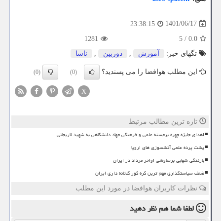
1401/06/17
23:38:15
1281
5
/
0.0
تگهای خبر:
آموزش
,
دوربین
,
ناسا
این مطلب هوافضا را می پسندید؟
(0)
(0)
X
تازه ترین مطالب مرتبط
اهدای جایزه چهره برجسته علمی و فرهنگی جهاد دانشگاهی به شهید لاریجانی
پشت پرده علمی آتشسوزی های اروپا
بارندگی شهابی برساوشی اواخر مرداد در ایران
ضعف سیاستگذاری مهم ترین گره کور گلخانه داری ایران
نظرات کاربران هوافضا در مورد این مطلب
لطفا شما هم
نظر دهید