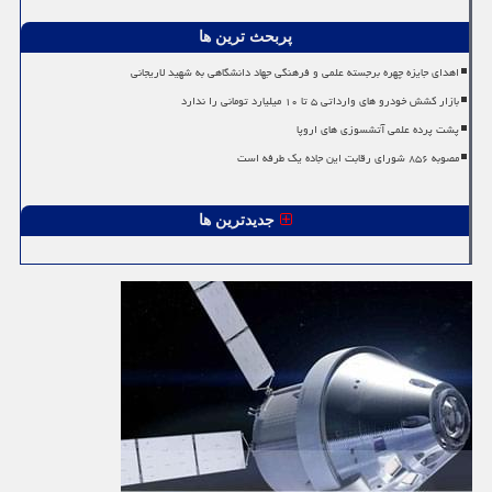
پربحث ترین ها
اهدای جایزه چهره برجسته علمی و فرهنگی جهاد دانشگاهی به شهید لاریجانی
بازار کشش خودرو های وارداتی ۵ تا ۱۰ میلیارد تومانی را ندارد
پشت پرده علمی آتشسوزی های اروپا
مصوبه ۸۵۶ شورای رقابت این جاده یک طرفه است
جدیدترین ها