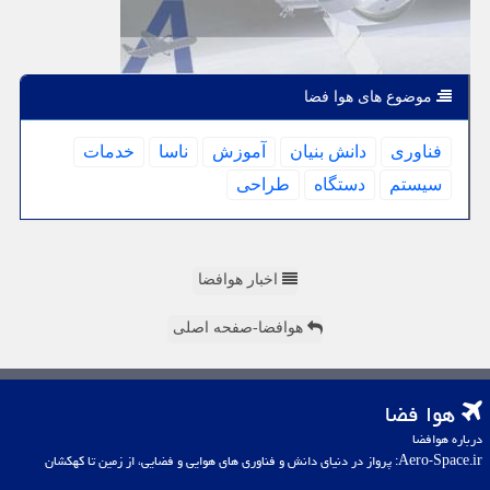
موضوع های هوا فضا
فناوری
دانش بنیان
آموزش
ناسا
خدمات
سیستم
دستگاه
طراحی
اخبار هوافضا
هوافضا-صفحه اصلی
هوا فضا
درباره هوافضا
Aero-Space.ir: پرواز در دنیای دانش و فناوری های هوایی و فضایی، از زمین تا کهکشان