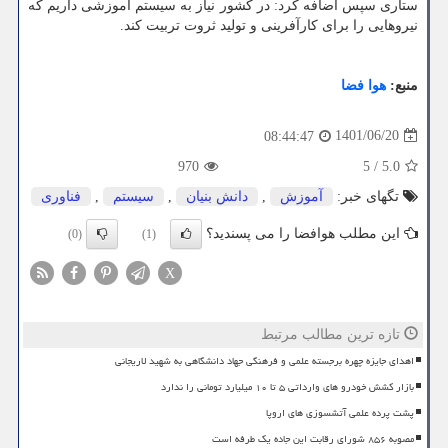
ستاری سپس اضافه کرد: در کشور نیاز به سیستم آموزشی داریم که
نیروهایی را برای کارآفرینی و تولید ثروت تربیت کند.
منبع:
هوا فضا
1401/06/20
08:44:47
970
5
/
5.0
تگهای خبر:
آموزش
,
دانش بنیان
,
سیستم
,
فناوری
این مطلب هوافضا را می پسندید؟
(0)
(1)
X
تازه ترین مطالب مرتبط
اهدای جایزه چهره برجسته علمی و فرهنگی جهاد دانشگاهی به شهید لاریجانی
بازار کشش خودرو های وارداتی ۵ تا ۱۰ میلیارد تومانی را ندارد
پشت پرده علمی آتشسوزی های اروپا
مصوبه ۸۵۶ شورای رقابت این جاده یک طرفه است