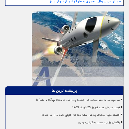
مستر گرین وال | مجری و طراح انواع دیوار سبز
پربیننده ترین ها
خبر مهم سازمان هواپیمایی در رابطه با پروازهای فرودگاه مهرآباد و امام(ره)
قیمت سیمان عمده امروز 25 خرداد 1405
اقتصاد پنهان پوشاک چه طور میلیاردها دلار قاچاق وارد بازار می شود؟
واکنش وزارت صمت به گرانی خودرو