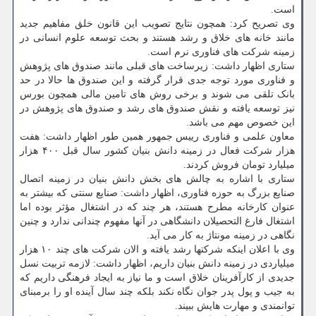
است.
وی تصریح کرد: همچون نتایج تصویب این قانون خلق مفاهیم جدید
مانند خانه های خلاق و رشد هستند و بحث توسعه علوم انسانی در
زمینه شرکت های فناوری نرم است.
ستاری اظهار داشت: زیرساخت های قبلی مانند صندوق های پژوهش
و فناوری مورد توجه جدی قرار گرفته و این صندوق ها حالا در حد
بانک تلقی می شوند و برخی روش های تامین مالی همچون بورس
نیز توسعه یافته و نقش صندوق های رشد و صندوق های پژوهش در
این خصوص مهم می باشد.
معاون علمی و فناوری رییس جمهور همین طور اظهار داشت: هفت
هزار شرکت فعال در زمینه دانش بنیان کشور سال قبل ۴۰۰ هزار
میلیارد تومان فروش کردند.
ستاری با اشاره به چالش های بخش دانش بنیان در زمینه اتصال
صنایع بزرگ به حوزه فناوری، اظهار داشت: صنایع سنتی که بیشتر به
عنوان کارخانه مطرح هستند، هر چند که در اشتغال مؤثر بوده اما
اشتغال فارغ التحصیلان دانشگاهی در آنها مفهوم چندانی ندارد و چنین
نگاهی در زمینه مونتاژ به کار می آید.
وی با اعلان اینکه شرکتها رشد یافته و الان شرکت های چند ۱۰ هزار
میلیاردی در زمینه دانش بنیان داریم، اظهار داشت: لازمه تربیت نسل
جدیدی از کارآفرینان خلاق است و ما نیاز به ایجاد فرهنگی داریم که
به جیب و پول پدر جوان نگاه نکند بلکه چند سال آینده او را برمبنای
توانمندی و مهارت هایش ببیند.