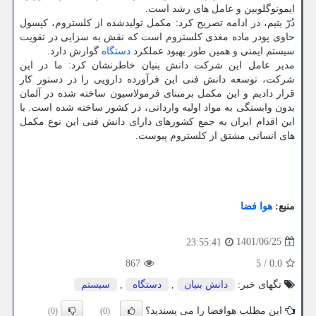
ایمونوگلوبین و عامل های رشد است.
دُرّ یتیم، در ادامه تصریح کرد: مکمل تولیدشده از کلستروم، کپسول
حاوی پودر ماده مغذی کلستروم است که نقش به سزایی در تقویت
سیستم ایمنی و همین طور بهبود عملکرد
دستگاه
گوارش دارد.
مدیر عامل این شرکت دانش بنیان خاطرنشان کرد: ما در این
شرکت، توسعه دانش فنی این فرآورده دارویی را در دستور کار
قرار دادیم و این مکمل برمبنای فرمولاسیون ساخته شده در آلمان
بدون وابستگی به مواد اولیه وارداتی، در کشور ساخته شده است. با
این اقدام ایران به جمع کشورهای دارای دانش فنی این نوع مکمل
های انسانی مشتق از کلستروم پیوست.
منبع:
هوا فضا
1401/06/25
23:55:41
867
5
/
0.0
تگهای خبر:
دانش بنیان
,
دستگاه
,
سیستم
این مطلب هوافضا را می پسندید؟
(0)
(0)