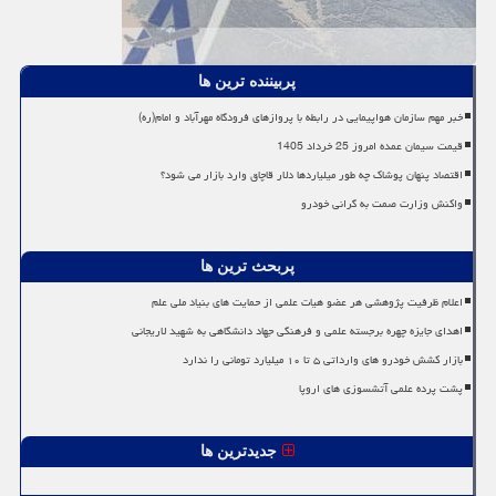
پربیننده ترین ها
خبر مهم سازمان هواپیمایی در رابطه با پروازهای فرودگاه مهرآباد و امام(ره)
قیمت سیمان عمده امروز 25 خرداد 1405
اقتصاد پنهان پوشاک چه طور میلیاردها دلار قاچاق وارد بازار می شود؟
واکنش وزارت صمت به گرانی خودرو
پربحث ترین ها
اعلام ظرفیت پژوهشی هر عضو هیات علمی از حمایت های بنیاد ملی علم
اهدای جایزه چهره برجسته علمی و فرهنگی جهاد دانشگاهی به شهید لاریجانی
بازار کشش خودرو های وارداتی ۵ تا ۱۰ میلیارد تومانی را ندارد
پشت پرده علمی آتشسوزی های اروپا
جدیدترین ها