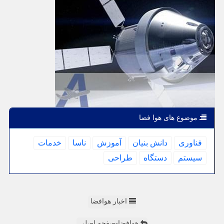
موضوع های هوا فضا
فناوری
دانش بنیان
آموزش
ناسا
خدمات
سیستم
دستگاه
طراحی
اخبار هوافضا
هوافضا-صفحه اصلی