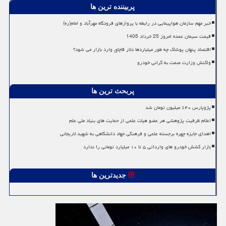
پربیننده ترین ها
خبر مهم سازمان هواپیمایی در رابطه با پروازهای فرودگاه مهرآباد و امام(ره)
قیمت سیمان عمده امروز 25 خرداد 1405
اقتصاد پنهان پوشاک چه طور میلیاردها دلار قاچاق وارد بازار می شود؟
واکنش وزارت صمت به گرانی خودرو
پربحث ترین ها
پژوپارس ۶۴۰ میلیون تومان شد
اعلام ظرفیت پژوهشی هر عضو هیات علمی از حمایت های بنیاد ملی علم
اهدای جایزه چهره برجسته علمی و فرهنگی جهاد دانشگاهی به شهید لاریجانی
بازار کشش خودرو های وارداتی ۵ تا ۱۰ میلیارد تومانی را ندارد
جدیدترین ها