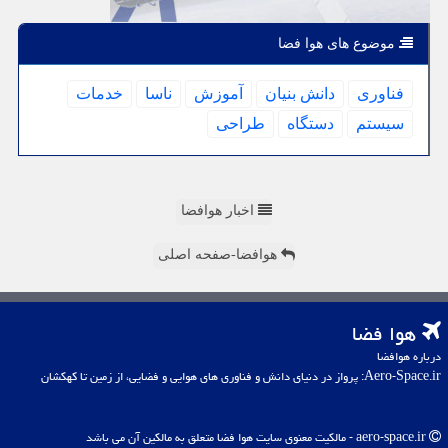
موضوع های هوا فضا
فناوری
دانش بنیان
آموزش
ناسا
خدمات
سیستم
دستگاه
طراحی
اخبار هوافضا
هوافضا-صفحه اصلی
هوا فضا
درباره هوافضا
Aero-Space.ir: پرواز در دنیای دانش و فناوری های هوایی و فضایی، از زمین تا کهکشان
aero-space.ir - مالکیت معنوی سایت هوا فضا متعلق به مالکین آن می باشد