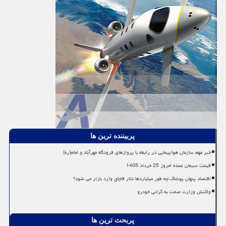
پربیننده ترین ها
خبر مهم سازمان هواپیمایی در رابطه با پروازهای فرودگاه مهرآباد و امام(ره)
قیمت سیمان عمده امروز 25 خرداد 1405
اقتصاد پنهان پوشاک چه طور میلیاردها دلار قاچاق وارد بازار می شود؟
واکنش وزارت صمت به گرانی خودرو
پربحث ترین ها