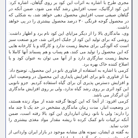
مجری طرح با اشاره به اثرات این کود بر روی گیاهان، اشاره کرد:
این کود ارگانیک، سبب افزایش رشد گیاه می شود، ضمن آنکه در
گیاهان صیفی سبب افزایش محصول دهی خواهد شد، به شکلی که
در محصول گوجه فرنگی ۳۰ درصد محصول بیشتری را در پی خواهد
داشت.
وی، ماندگاری بالا را از دیگر مزایای این کود نام برد و اظهار داشت:
روشی که برای تولید این کود از جلبک اجرائی شد، جزو صنعت سبز
است که آلودگی برای محیط زیست ندارد و کارگاه و یا کارخانه هایی
که این محصول را تولید می کنند، هم پساب و هم پسماند آنها کاملا با
محیط زیست سازگاری دارد و از آنها می توان به عنوان کود و یا
اصلاح کننده خاک بهره برد.
کرمی با اشاره به استفاده از فناوری نانو در این محصول، توضیح داد:
ما از فناوری نانو برای افزایش پایداری این محصول در وضعیت انبار
و افزایش دسترس پذیری آن برای گیاه استفاده کردیم. جزو نانویی
این کود اثری بر روی رشد گیاه ندارد، ولی بر روی افزایش ماندگاری
آن اثرگذار می باشد.
کرمی افزود: از آنجا که این کودها گرفته شده از مواد زنده هستند،
در وضعیت انبار، مدت زمان ماندگاری مشخص در حد یک تا چند ماه
را دارند؛ ولی با نانو، زمان انبارداری این کود بالا رفته است، ضمن
آنکه ترکیبات نانو کمک کرده تا ریشه مقدار مواد مغذی بیشتری را
جذب نماید.
به گفته ی ایشان، نمونه های مشابه موجود در بازار ایران وارداتی از