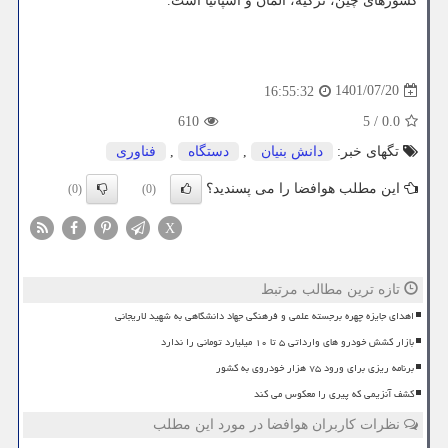
کشورهای چین، ترکیه، آلمان و اسپانیا است.
1401/07/20
16:55:32
610
5
/
0.0
تگهای خبر:
دانش بنیان
,
دستگاه
,
فناوری
این مطلب هوافضا را می پسندید؟
(0)
(0)
X
تازه ترین مطالب مرتبط
اهدای جایزه چهره برجسته علمی و فرهنگی جهاد دانشگاهی به شهید لاریجانی
بازار کشش خودرو های وارداتی ۵ تا ۱۰ میلیارد تومانی را ندارد
برنامه ریزی برای ورود ۷۵ هزار خودروی به کشور
کشف آنزیمی که پیری را معکوس می کند
نظرات کاربران هوافضا در مورد این مطلب