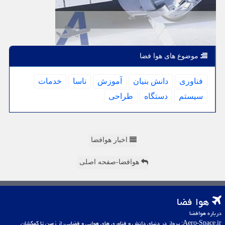
موضوع های هوا فضا
فناوری
دانش بنیان
آموزش
ناسا
خدمات
سیستم
دستگاه
طراحی
اخبار هوافضا
هوافضا-صفحه اصلی
هوا فضا
درباره هوافضا
Aero-Space.ir: پرواز در دنیای دانش و فناوری های هوایی و فضایی، از زمین تا کهکشان