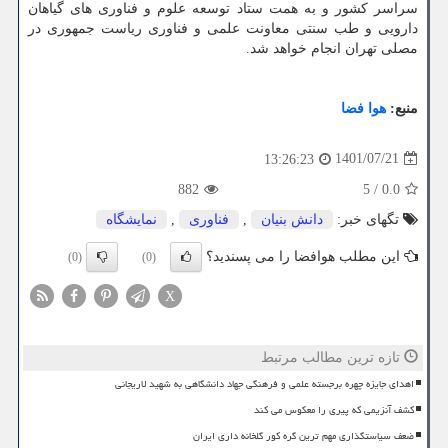
سراسر کشور و به همت ستاد توسعه علوم و فناوری های گیاهان
دارویی و طب سنتی معاونت علمی و فناوری ریاست جمهوری در
مصلی تهران انجام خواهد شد.
منبع:
هوا فضا
1401/07/21
13:26:23
882
5
/
0.0
تگهای خبر:
دانش بنیان
,
فناوری
,
نمایشگاه
این مطلب هوافضا را می پسندید؟
(0)
(0)
X
تازه ترین مطالب مرتبط
اهدای جایزه چهره برجسته علمی و فرهنگی جهاد دانشگاهی به شهید لاریجانی
کشف آنزیمی که پیری را معکوس می کند
ضعف سیاستگذاری مهم ترین گره کور گلخانه داری ایران