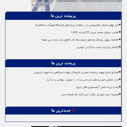
پربیننده ترین ها
خبر مهم سازمان هواپیمایی در رابطه با پروازهای فرودگاه مهرآباد و امام(ره)
قیمت سیمان عمده امروز 25 خرداد 1405
اقتصاد پنهان پوشاک چه طور میلیاردها دلار قاچاق وارد بازار می شود؟
واکنش وزارت صمت به گرانی خودرو
پربحث ترین ها
اهدای جایزه چهره برجسته علمی و فرهنگی جهاد دانشگاهی به شهید لاریجانی
بازار کشش خودرو های وارداتی ۵ تا ۱۰ میلیارد تومانی را ندارد
پشت پرده علمی آتشسوزی های اروپا
مصوبه ۸۵۶ شورای رقابت این جاده یک طرفه است
جدیدترین ها