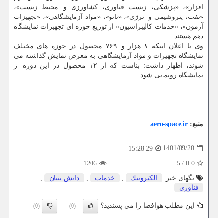
افزار»، «پزشکی، زیست فناوری، کشاورزی و محیط زیست»،
«نفت، پتروشیمی و انرژی»، «نانو»، «مواد آزمایشگاهی»، «تجهیزات
آزمون»، «خدمات کالیبراسیون» از توزیع حوزه ای تجهیزات نمایشگاه
دهم هستند.
وی با اعلان اینکه ۸ هزار و ۷۶۹ محصول در حوزه های مختلف
نمایشگاه تجهیزات و مواد آزمایشگاهی به معرض نمایش گذاشته می
شوند، اظهار داشت: بناست که از ۱۲ محصول در این دوره از
نمایشگاه رونمایی شود.
منبع:
aero-space.ir
1401/09/20
15:28:29
1206
5
/
0.0
تگهای خبر:
الكترونیك
,
خدمات
,
دانش بنیان
,
فناوری
این مطلب هوافضا را می پسندید؟
(0)
(0)