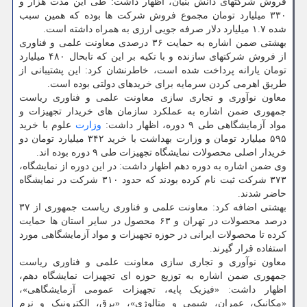
فروش شرکتهای دانش بنیان، اظهار داشت: طی این مدت هزار و
۳۳۰ میلیارد تومان مجموع فروش شرکت ها بوده که همین سبب
شده ۱.۷ میلیارد دلار صرفه جویی ارزی به همراه داشته است.
بهشتی ضمن اشاره به حمایت ۳۶ درصدی معاونت علمی و فناوری
از فروش شرکتهای سازنده و با تکیه بر این که تابحال ۴۸۰ میلیارد
تومان یارانه پرداخت شده است، خاطرنشان کرد: این پشتیبانی از
طریق اهرمی کردن سرمایه برای خریدهای دولتی بوده است.
معاون نوآوری و تجاری سازی معاونت علمی و فناوری ریاست
جمهوری ضمن اشاره به عملکرد سازمان های خریدار تجهیزات و
مواد آزمایشگاهی طی ۹ دوره، اظهار داشت:
وزارت
علوم با خرید
۵۹۵ میلیارد تومان و وزارت بهداشت با خرید ۳۴۲ میلیارد تومان دو
خریدار اصلی محصولات نمایشگاه تجهیزات طی ۹ دوره بوده اند.
وی ضمن اشاره به دوره دهم اظهار داشت: در این دوره از نمایشگاه،
۳۷۳ شرکت ثبت نام کرده بودند که حدود ۳۱۰ شرکت در نمایشگاه
حاضر شدند.
بهشتی اضافه کرد: معاونت علمی و فناوری ریاست جمهوری از ۳۷
درصد محصولات در تهران و ۶۳ محصول در سایر استان ها حمایت
کرده تا محصولات ایرانی در حوزه تجهیزات و مواد آزمایشگاهی مورد
استفاده قرار گیرند.
معاون نوآوری و تجاری سازی معاونت علمی و فناوری ریاست
جمهوری ضمن اشاره به توزیع حوزه ای تجهیزات نمایشگاه دهم،
اظهار داشت: «فیزیک پایه، تجهیزات عمومی آزمایشگاهی»،
«مکانیک، عمران، شیمی و متالوژی»، «برق، الکترونیک و نرم