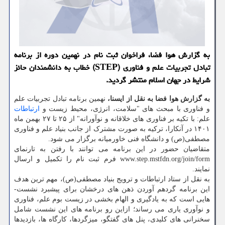
به گزارش هوا فضا، فراخوان ثبت ­نام در نهمین دوره از برنامه
تبادل تجربیات علم و فناوری (STEP) خطاب به دانشمندان حائز
شرایط در جهان اسلام منتشر گردید.
به گزارش هوا فضا به نقل از ایسنا،
نهمین برنامه تبادل تجربیات علم
و فناوری با مبحث های "سلامت، انرژی، محیط زیست و
ارتباطات
علم: با تکیه بر فناوری های خلاقانه و نوآورانه" از ۲۵ تا ۲۷ بهمن ­ماه
۱۴۰۱ در آنکارا، ترکیه به صورت مشترک از جانب بنیاد علم و فناوری
مصطفی(ص) و دانشگاه فنی خاورمیانه برگزار می شود.
متقاضیان حضور در این برنامه می توانند با رفتن به تارنمای
www.step.mstfdn.org/join/form فرم ثبت نام را تکمیل و ارسال
نمایند.
به نقل از ستاد ارتباطات و ترویج بنیاد مصطفی(ص)، مهم ترین هدف
این برنامه گردهم آوردن ذهن های درخشان برای پیشبرد نشست­
هایی است که به یادگیری و الهام بخشی در زیست بوم علم، فناوری
و نوآوری یاری می رساند؛ ازاین رو برنامه های این نشست شامل
سخنرانی های کلیدی، پنل های گفتگو، میزگردها، کارگاه ها، بازدیدها