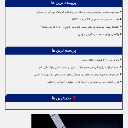
پربیننده ترین ها
خبر مهم سازمان هواپیمایی در رابطه با پروازهای فرودگاه مهرآباد و امام(ره)
قیمت سیمان عمده امروز 25 خرداد 1405
اقتصاد پنهان پوشاک چه طور میلیاردها دلار قاچاق وارد بازار می شود؟
واکنش وزارت صمت به گرانی خودرو
پربحث ترین ها
پژوپارس ۶۴۰ میلیون تومان شد
اعلام ظرفیت پژوهشی هر عضو هیات علمی از حمایت های بنیاد ملی علم
اهدای جایزه چهره برجسته علمی و فرهنگی جهاد دانشگاهی به شهید لاریجانی
بازار کشش خودرو های وارداتی ۵ تا ۱۰ میلیارد تومانی را ندارد
جدیدترین ها