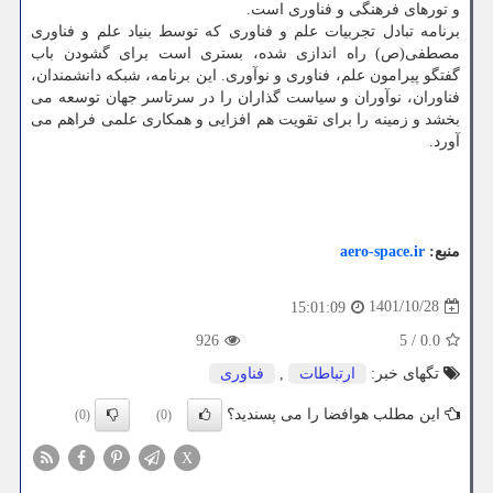
و تورهای فرهنگی و فناوری است.
برنامه تبادل تجربیات علم و فناوری که توسط بنیاد علم و فناوری
مصطفی(ص) راه اندازی شده، بستری است برای گشودن باب
گفتگو پیرامون علم، فناوری و نوآوری. این برنامه، شبکه دانشمندان،
فناوران، نوآوران و سیاست گذاران را در سرتاسر جهان توسعه می
بخشد و زمینه را برای تقویت هم افزایی و همکاری علمی فراهم می
آورد.
منبع:
aero-space.ir
1401/10/28
15:01:09
926
5
/
0.0
تگهای خبر:
ارتباطات
,
فناوری
این مطلب هوافضا را می پسندید؟
(0)
(0)
X