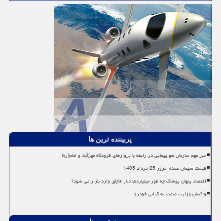
پربیننده ترین ها
خبر مهم سازمان هواپیمایی در رابطه با پروازهای فرودگاه مهرآباد و امام(ره)
قیمت سیمان عمده امروز 25 خرداد 1405
اقتصاد پنهان پوشاک چه طور میلیاردها دلار قاچاق وارد بازار می شود؟
واکنش وزارت صمت به گرانی خودرو