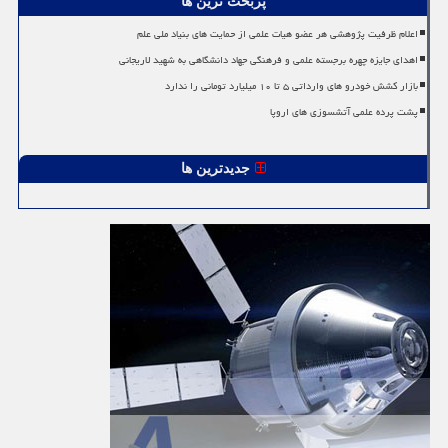
پربحث ترین ها
اعلام ظرفیت پژوهشی هر عضو هیات علمی از حمایت های بنیاد ملی علم
اهدای جایزه چهره برجسته علمی و فرهنگی جهاد دانشگاهی به شهید لاریجانی
بازار کشش خودرو های وارداتی ۵ تا ۱۰ میلیارد تومانی را ندارد
پشت پرده علمی آتشسوزی های اروپا
جدیدترین ها