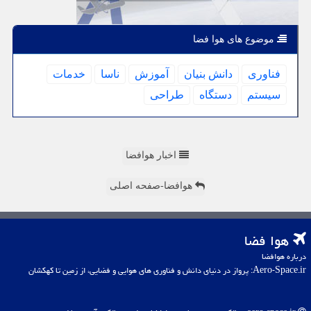
موضوع های هوا فضا
فناوری
دانش بنیان
آموزش
ناسا
خدمات
سیستم
دستگاه
طراحی
اخبار هوافضا
هوافضا-صفحه اصلی
هوا فضا
درباره هوافضا
Aero-Space.ir: پرواز در دنیای دانش و فناوری های هوایی و فضایی، از زمین تا کهکشان