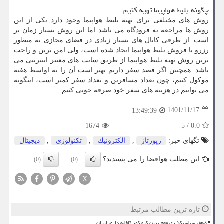
چگونه بلیط هواپیما تهیه کنیم
روش های مختلفی برای تهیه بلیط هواپیما وجود دارد یکی از این
روش ها مراجعه به فرودگاه می باشد اما این روش بسیار زمان بر
است. از طرفی کانال های بسیار زیادی در فضای مجازی به منظور
رزرو یا فروش بلیط هواپیما ایجاد شده است، ولی امن ترین و راحت
ترین روش تهیه بلیط هواپیما از طریق سایت های معتبر اینترنتی می
باشد. همچنین اگر قصد سفر داریم بهتر است آن را به اواسط هفته
موکول کنیم، چون تعداد مسافرین و تعداد سفر کمتر است، اینگونه
می توانیم در هزینه های سفر خود صرفه جویی کنیم.
1401/11/17
13:49:39
1674
5
/
0.0
تگهای خبر:
رپورتاژ
,
الكترونیك
,
تكنولوژی
,
دیجیتال
این مطلب هوافضا را می پسندید؟
(0)
(0)
X
تازه ترین مطالب مرتبط
ضعف سیاستگذاری مهم ترین گره کور گلخانه داری ایران