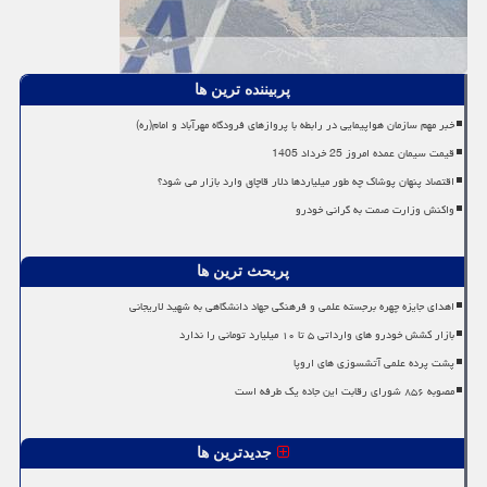
پربیننده ترین ها
خبر مهم سازمان هواپیمایی در رابطه با پروازهای فرودگاه مهرآباد و امام(ره)
قیمت سیمان عمده امروز 25 خرداد 1405
اقتصاد پنهان پوشاک چه طور میلیاردها دلار قاچاق وارد بازار می شود؟
واکنش وزارت صمت به گرانی خودرو
پربحث ترین ها
اهدای جایزه چهره برجسته علمی و فرهنگی جهاد دانشگاهی به شهید لاریجانی
بازار کشش خودرو های وارداتی ۵ تا ۱۰ میلیارد تومانی را ندارد
پشت پرده علمی آتشسوزی های اروپا
مصوبه ۸۵۶ شورای رقابت این جاده یک طرفه است
جدیدترین ها