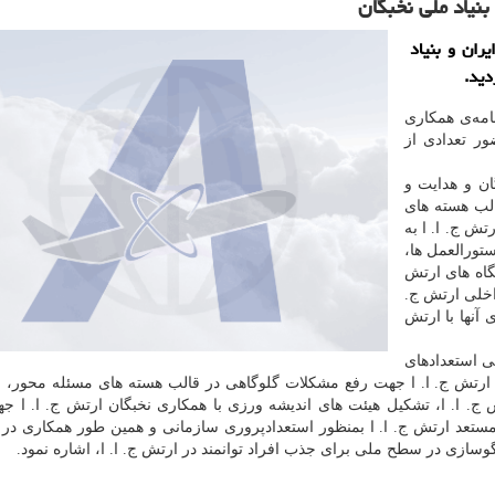
نیاد ملی نخبگان
ران و بنیاد
دید.
امه‌ی همکاری
ور تعدادی از
ان و هدایت و
الب هسته های
تش ج. ا. ا به
تورالعمل ها،
گاه های ارتش
اخلی ارتش ج.
آنها با ارتش
فی استعدادهای
ا ارتش ج. ا. ا جهت رفع مشکلات گلوگاهی در قالب هسته های مسئله محور، 
 ا. ا، تشکیل هیئت های اندیشه ورزی با همکاری نخبگان ارتش ج. ا. ا جه
ستعد ارتش ج. ا. ا بمنظور استعدادپروری سازمانی و همین طور همکاری در 
گوسازی در سطح ملی برای جذب افراد توانمند در ارتش ج. ا. ا، اشاره نمود.