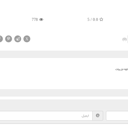
778
5
/
0.0
X
(0)
اوه جزییات