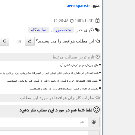
منبع:
aero-space.ir
1401/12/01
12:26:48
تگهای خبر:
متخصص
,
نمایشگاه
این مطلب هوافضا را می پسندید؟
(0)
تازه ترین مطالب مرتبط
علل ریزش مو و درمان قطعی آن
نامه تعدادی از خلبان ها و کادر فنی کیش ایر از تغییرات مدیریتی این ایرلاین به عل
انتقاد فعال اقتصادی جزیره کیش از بحث واگذاری کیش ایر به بخش خصوصی
تمدید فراخوان جذب استعدادهای برتر در بخش خصوصی
نظرات کاربران هوافضا در مورد این مطلب
لطفا شما هم
در مورد این مطلب
نظر دهید