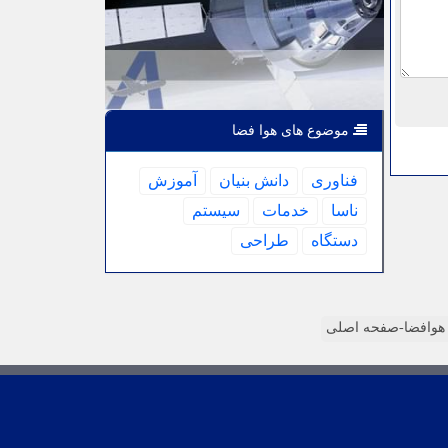
موضوع های هوا فضا
فناوری
دانش بنیان
آموزش
ناسا
خدمات
سیستم
دستگاه
طراحی
وافضا-صفحه اصلی