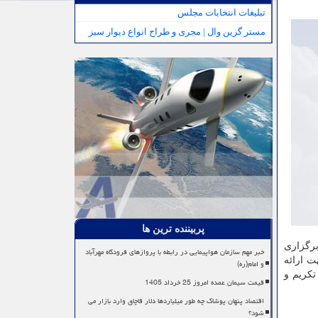
تبلیغات انتخابات مجلس
مستر گرین وال | مجری و طراح انواع دیوار سبز
پربیننده ترین ها
برگزاری
خبر مهم سازمان هواپیمایی در رابطه با پروازهای فرودگاه مهرآباد
ت ارائه
و امام(ره)
تکریم و
قیمت سیمان عمده امروز 25 خرداد 1405
اقتصاد پنهان پوشاک چه طور میلیاردها دلار قاچاق وارد بازار می
شود؟