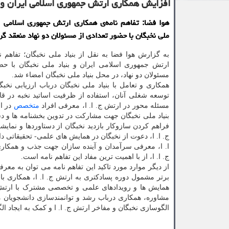
افزایش همکاری ارتش جمهوری اسلامی ایران و ب
هوا فضا: تفاهم نامه‌ی همکاری ارتش جمهوری اسلامی ای
ملی نخبگان با حضور تعدادی از مسئولان دو نهاد منعقد گر
به گزارش هوا فضا به نقل از بنیاد ملی نخبگان؛ تفاهم ن
ارتش جمهوری اسلامی ایران و بنیاد ملی نخبگان با حض
مسئولان دو نهاد، در محل بنیاد ملی نخبگان امضاء شد.
همکاری و تعامل با بنیاد ملی نخبگان درباب ارزیابی نخبگ
توسعه شغلی آنان، استفاده از ظرفیت اساتید نخبه در ق
مسئله محور در ارتش ج. ا. ا، معرفی افراد
متخصص
در ار
بنیاد ملی نخبگان جهت مشارکت در تدوین بخشنامه ها و دس
فراهم کردن سازوکار بازدید نخبگان از دستاوردها و نمایش
ج. ا. ا، دعوت از نخبگان در همایش های علمی- تحقیقاتی د
ا. ا، معرفی سرآمدان و آینده سازان جهت جذب و همکاری 
ج. ا. ا، از با اهمیت ترین مفاد این تفاهم نامه است.
از دیگر موارد مورد تاکید این تفاهم نامه می توان به معر
برتر مشمول دوره پسادکتری به ارتش ج. ا. ا، همکاری ب
همایش ها و رویدادهای علمی و تخصصی مشترک با ارتش ج.
مشاوره، همکاری درباب رشد و توانمندسازی دانشجویان م
الگوسازی نخبگان و مفاخر ارتش ج. ا. ا و کمک به ایجاد ال