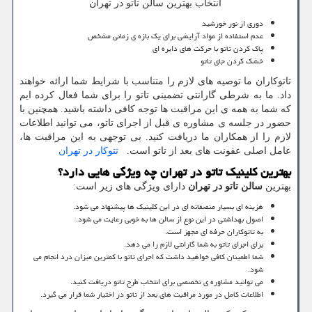
انتخاب بهترین سالن تاتو در تهران
دوری از نور خورشید
عدم استفاده از مواد آرایشی برای یک بازه ی زمانی مشخص
پاک کردن تاتو با حرکت های دایره ای
خشک کردن جای تاتو
تاتوکاران ما توصیه های لازم را متناسب با شرایط شما ارائه خواهند
داد. ما به شرطی گارانتی تضمینی تاتو را برای شما فعال کرده ایم
که شما به همه ی این مراقبت ها توجه کافی داشته باشید. همچنین با
حضور در جلسه ی مشاوره ی قبل از اجرای تاتو، می توانید اطلاعات
لازم را از همکاران ما دریافت کنید. بی توجهی به این مراقبت ها،
عامل اصلی عفونت های بعد از تاتو است.
تتوکار در تهران
بهترین کلینیک تاتو در تهران چه ویژگی هایی دارد؟
بهترین
سالن تاتو در تهران
دارای ویژگی های زیر است:
هزینه ای بسیار منصفانه ای در این کلینیک ها پیشنهاد می شود.
اصول بهداشتی در این نوع از سالن ها به خوبی رعایت می شود.
به تاتوکاران حرفه ای مجهز است.
برای اجرای تاتو به شما گارانتی لازم را می دهد.
شما اطمینان کافی خواهید داشت که اجرای تاتو با کمترین میزان درد انجام می
شود.
می توانید مشاوره ی تخصصی برای انتخاب طرح تاتو دریافت کنید.
اطلاعات کامل در مورد مراقبت های بعد از تاتو در اختیار شما قرار می گیرد.