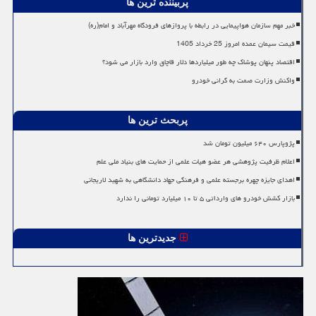
پربیننده ترین ها
خبر مهم سازمان هواپیمایی در رابطه با پروازهای فرودگاه مهرآباد و امام(ره)
قیمت سیمان عمده امروز 25 خرداد 1405
اقتصاد پنهان پوشاک چه طور میلیاردها دلار قاچاق وارد بازار می شود؟
واکنش وزارت صمت به گرانی خودرو
پربحث ترین ها
پژوپارس ۶۴۰ میلیون تومان شد
اعلام ظرفیت پژوهشی هر عضو هیات علمی از حمایت های بنیاد ملی علم
اهدای جایزه چهره برجسته علمی و فرهنگی جهاد دانشگاهی به شهید لاریجانی
بازار کشش خودرو های وارداتی ۵ تا ۱۰ میلیارد تومانی را ندارد
جدیدترین ها