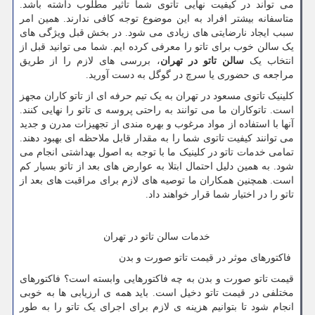
می تواند در کیفیت نهایی تاتوی شما تاثیر مطلوب داشته باشد.
متاسفانه بیشتر افراد به این موضوع توجه کافی ندارند. همین امر
سبب ایجاد نارضایتی های زیادی می شود. در بخش قبل ویژگی های
یک سالن خوب برای تاتو را معرفی کرده ایم. شما می توانید قبل از
انتخاب یک
سالن تاتو در تهران
، بررسی های لازم را از طریق
مراجعه ی حضوری یا سرچ در گوگل به دست آورید.
کلینیک تاتوی مسعود در تهران به یک تیم حرفه ای از تاتو کاران مجهز
است. تاتوکاران ما می توانند به راحتی پروسه ی تاتو را نهایی کنند.
آنها با استفاده از مواد مرغوب و بهره مندی از تجهیزات مدرن و جدید
می توانند کیفیت تاتوی شما را به مقدار قابل ملاحظه ای بهبود دهند.
تمامی خدمات تاتو در کلینیک ما با توجه به اصول بهداشتی انجام می
شود. به همین دلیل احتمال ابتلا به عوارض های بعد از تاتو بسیار کم
است. همچنین همکاران ما توصیه های لازم برای مراقبت های بعد از
تاتو را در اختیار شما قرار خواهند داد.
خدمات سالن تاتو در تهران
فاکتورهای موثر در قیمت تاتو صورت و بدن
قیمت تاتو صورت و بدن به چه فاکتورهایی وابسته است؟ فاکتورهای
مختلفی در قیمت تاتو دخیل است. باید همه ی ارزیابی ها به خوبی
انجام شود تا بتوانیم هزینه ی لازم برای اجرای یک تاتو را به طور