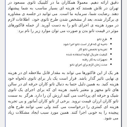
دقیق ارائه دهیم. معمولا همکاران ما در کلینیک تاتوی مسعود در
تهران در تلاش هستند که هزینه ای بسیار مناسب به شما پیشنهاد
دهند. رضایت شما، سرمایه ما است. می توانید در جلسه ی مشاوره
ی برگزار شده، بعد از مشخص شدن طرح تاتوی خود، اطلاعات لازم
در مورد هزینه ی اجرای تاتو را به دست آورید. از جمله فاکتورهای
موثر در قیمت تاتو بدن و صورت می توان موارد زیر را نام برد:
طرح تاتو
ناحیه ای که قرار است تاتو اجرا شود
تجربه و تخصص تاتو کار
کیفیت متریال اولیه استفاده شده
تجهیزات به کار رفته
مدت زمان لازم برای اجرای تاتو
هر یک از این فاکتورها می تواند به مقدار قابل ملاحظه ای در هزینه
ی نهایی تاثیر گذار باشد. قرار است یک بار برای تاتوی دلخواه خود
هزینه کنید. به همین دلیل حتما به دنبال تاتو کاران حرفه ای در سالن
های تاتو مجهز و معتبر باشید. هزینه ای که برای اجرای یک تاتوی
شیک و حرفه ای پرداخت می کنید ارزش آن را دارد. هرگز به سمت
تاتو کاران ارزان قیمت نروید. برخی از تاتو کاران آماتور و بی تجربه
هزینه ای کمتری را درخواست می کنند ولی نمی توانند طرح های
پیچیده را به خوبی اجرا کنند. همین مورد سبب ایجاد مشکلات زیاد
می شود.