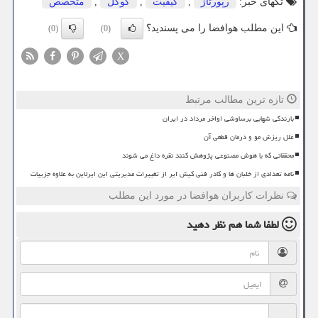
تگهای خبر:
رپورتاژ
,
كیفیت
,
گوگل
,
متخصص
این مطلب هوافضا را می پسندید؟
(0)
(0)
X
تازه ترین مطالب مرتبط
بارندگی شهابی برساوشی اواخر مرداد در ایران
علل ریزش مو و درمان قطعی آن
محققانی که با هوش مصنوعی پژوهش کنند نقره داغ می شوند
نامه تعدادی از خلبان ها و کادر فنی کیش ایر از تغییرات مدیریتی این ایرلاین به علاوه جزییات
نظرات کاربران هوافضا در مورد این مطلب
لطفا شما هم
نظر دهید