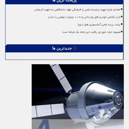
پربحث ترین ها
اهدای جایزه چهره برجسته علمی و فرهنگی جهاد دانشگاهی به شهید لاریجانی
بازار کشش خودرو های وارداتی ۵ تا ۱۰ میلیارد تومانی را ندارد
پشت پرده علمی آتشسوزی های اروپا
مصوبه ۸۵۶ شورای رقابت این جاده یک طرفه است
جدیدترین ها