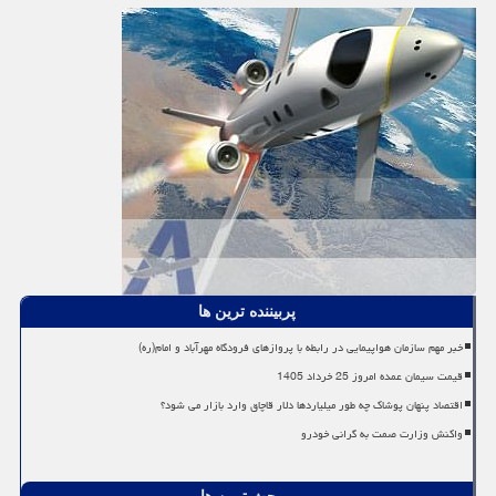
پربیننده ترین ها
خبر مهم سازمان هواپیمایی در رابطه با پروازهای فرودگاه مهرآباد و امام(ره)
قیمت سیمان عمده امروز 25 خرداد 1405
اقتصاد پنهان پوشاک چه طور میلیاردها دلار قاچاق وارد بازار می شود؟
واکنش وزارت صمت به گرانی خودرو