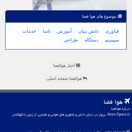
موضوع های هوا فضا
فناوری
دانش بنیان
آموزش
ناسا
خدمات
سیستم
دستگاه
طراحی
اخبار هوافضا
هوافضا-صفحه اصلی
هوا فضا
درباره هوافضا
Aero-Space.ir: پرواز در دنیای دانش و فناوری های هوایی و فضایی، از زمین تا کهکشان