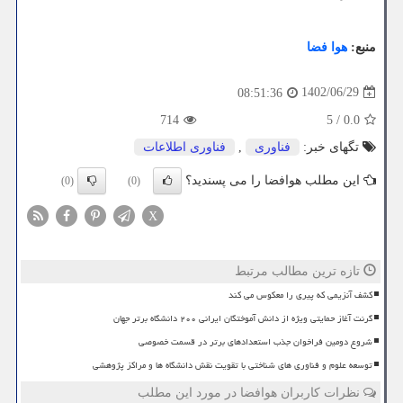
منبع:
هوا فضا
1402/06/29
08:51:36
714
5
/
0.0
تگهای خبر:
فناوری
,
فناوری اطلاعات
این مطلب هوافضا را می پسندید؟
(0)
(0)
X
تازه ترین مطالب مرتبط
کشف آنزیمی که پیری را معکوس می کند
گرنت آغاز حمایتی ویژه از دانش آموختگان ایرانی ۲۰۰ دانشگاه برتر جهان
شروع دومین فراخوان جذب استعدادهای برتر در قسمت خصوصی
توسعه علوم و فناوری های شناختی با تقویت نقش دانشگاه ها و مراکز پژوهشی
نظرات کاربران هوافضا در مورد این مطلب