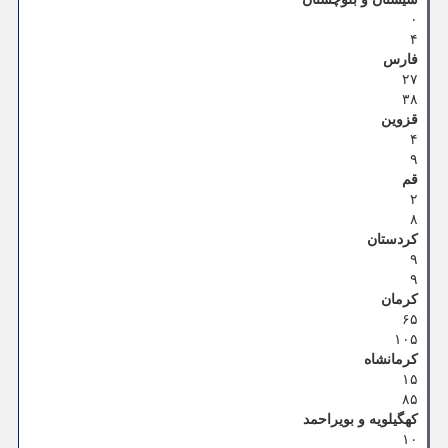
۰
۴
فارس
۲۷
۳۸
قزوین
۴
۹
قم
۲
۸
کردستان
۹
۹
کرمان
۶۵
۱۰۵
کرمانشاه
۱۵
۸۵
کهگیلویه و بویراحمد
۱۰