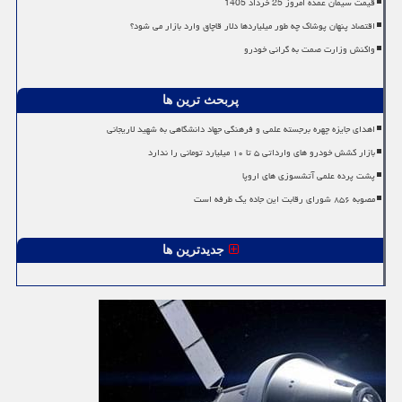
قیمت سیمان عمده امروز 25 خرداد 1405
اقتصاد پنهان پوشاک چه طور میلیاردها دلار قاچاق وارد بازار می شود؟
واکنش وزارت صمت به گرانی خودرو
پربحث ترین ها
اهدای جایزه چهره برجسته علمی و فرهنگی جهاد دانشگاهی به شهید لاریجانی
بازار کشش خودرو های وارداتی ۵ تا ۱۰ میلیارد تومانی را ندارد
پشت پرده علمی آتشسوزی های اروپا
مصوبه ۸۵۶ شورای رقابت این جاده یک طرفه است
جدیدترین ها