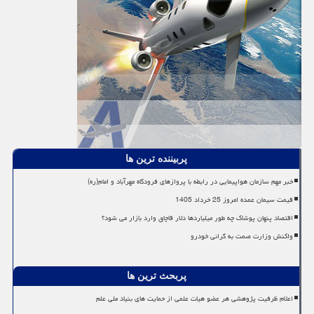
پربیننده ترین ها
خبر مهم سازمان هواپیمایی در رابطه با پروازهای فرودگاه مهرآباد و امام(ره)
قیمت سیمان عمده امروز 25 خرداد 1405
اقتصاد پنهان پوشاک چه طور میلیاردها دلار قاچاق وارد بازار می شود؟
واکنش وزارت صمت به گرانی خودرو
پربحث ترین ها
اعلام ظرفیت پژوهشی هر عضو هیات علمی از حمایت های بنیاد ملی علم