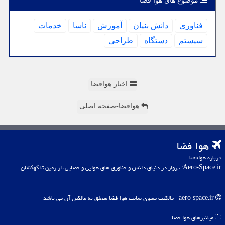
موضوع های هوا فضا
فناوری
دانش بنیان
آموزش
ناسا
خدمات
سیستم
دستگاه
طراحی
اخبار هوافضا
هوافضا-صفحه اصلی
هوا فضا
درباره هوافضا
Aero-Space.ir: پرواز در دنیای دانش و فناوری های هوایی و فضایی، از زمین تا کهکشان
aero-space.ir - مالکیت معنوی سایت هوا فضا متعلق به مالکین آن می باشد
میانبرهای هوا فضا