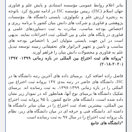
بنابر اعلام روابط عمومی مؤسسه استنادی و پایش علم و فناوری
جهان اسلام (ISC)، رییس مؤسسه ISC در ادامه تشریح کرد: باتوجه
به زنجیره ارزش علم و تکنولوژِی، بایستی دانشگاه ها، مؤسسات
پژوهشی و فناوری و شرکت های دانش بنیان کشور با برنامه ریزی و
اختصاص بودجه مناسب، مبادرت به ثبت دستاوردهای علمی و
فناوری در پایگاه های ملی و بین المللی ثبت اختراعات نمایند. بدیهی
است در این جهت بایستی متولیان امر با اختصاص بودجه های
مناسب و تامین و تجهیز لابراتوار های تحقیقاتی زمینه توسعه تبدیل
علم به فناوری و محصولات دانش بنیان را فراهم آورند.
*پروانه های ثبت اختراع بین المللی در بازه زمانی ۱۳۹۹- ۱۳۹۷
(۲۰۲۰-۲۰۱۸)
فاضل زاده اضافه کرد: برمبنای داده های آخرین رتبه دانشگاه ها در
ISC، دانشگاه های حاضر در رتبه بندی ۱۴۷ پروانه ثبت اختراع بین
المللی را در بازه زمانی ۱۳۹۹-۱۳۹۷، به ثبت رسانده اند. برمبنای
تفکیک دانشگاه ها برمبنای نوع آنها، همانطور که در نمودار زیر نشان
داده شده است، دانشگاه های جامع کشور، با ۹۵ پروانه ثبت اختراع
بین المللی، بیشترین تعداد ثبت اختراع را در میان سایر دانشگاه ها
داشته اند. دانشگاه فنی و حرفه ای در میان دانشگاه های زیر، نظام
یک پروانه ثبت اختراع را در سال ۹۷ به ثبت رسانده است.
*دانشگاه های جامع