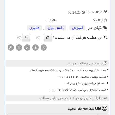
1402/10/04
08:24:25
552
5
/
0.0
تگهای خبر:
آموزش
,
دانش بنیان
,
فناوری
این مطلب هوافضا را می پسندید؟
(0)
(0)
X
تازه ترین مطالب مرتبط
اهدای جایزه چهره برجسته علمی و فرهنگی جهاد دانشگاهی به شهید لاریجانی
بارندگی شهابی برساوشی اواخر مرداد در ایران
کشف آنزیمی که پیری را معکوس می کند
ضعف سیاستگذاری مهم ترین گره کور گلخانه داری ایران
نظرات کاربران هوافضا در مورد این مطلب
لطفا شما هم
نظر دهید