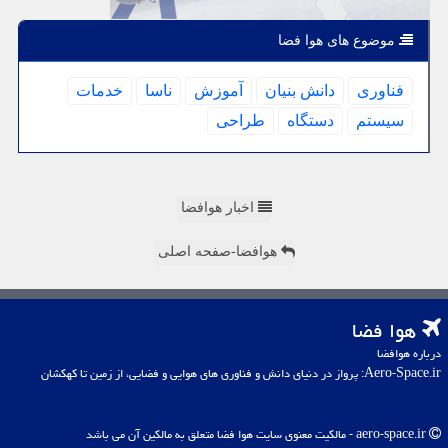
موضوع های هوا فضا
فناوری
دانش بنیان
آموزش
ناسا
خدمات
سیستم
دستگاه
طراحی
اخبار هوافضا
هوافضا-صفحه اصلی
هوا فضا
درباره هوافضا
Aero-Space.ir: پرواز در دنیای دانش و فناوری های هوایی و فضایی، از زمین تا کهکشان
aero-space.ir - مالکیت معنوی سایت هوا فضا متعلق به مالکین آن می باشد