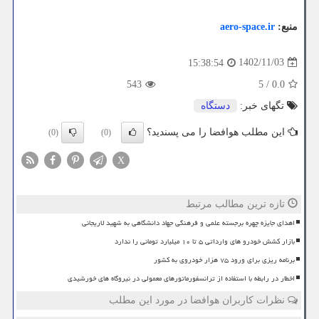
منبع:
aero-space.ir
1402/11/03
15:38:54
543
5
/
0.0
تگهای خبر:
دستگاه
این مطلب هوافضا را می پسندید؟
(0)
(0)
X
تازه ترین مطالب مرتبط
اهدای جایزه چهره برجسته علمی و فرهنگی جهاد دانشگاهی به شهید لاریجانی
بازار کشش خودرو های وارداتی ۵ تا ۱۰ میلیارد تومانی را ندارد
برنامه ریزی برای ورود ۷۵ هزار خودروی به کشور
اخطار در رابطه با استفاده از ترانسفورماتورهای معمولی در نیروگاه های خورشیدی
نظرات کاربران هوافضا در مورد این مطلب