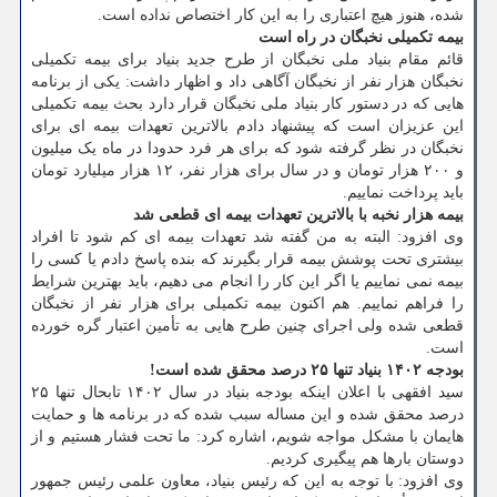
شده، هنوز هیچ اعتباری را به این کار اختصاص نداده است.
بیمه تکمیلی نخبگان در راه است
قائم مقام بنیاد ملی نخبگان از طرح جدید بنیاد برای بیمه تکمیلی
نخبگان هزار نفر از نخبگان آگاهی داد و اظهار داشت: یکی از برنامه
هایی که در دستور کار بنیاد ملی نخبگان قرار دارد بحث بیمه تکمیلی
این عزیزان است که پیشنهاد دادم بالاترین تعهدات بیمه ای برای
نخبگان در نظر گرفته شود که برای هر فرد حدودا در ماه یک میلیون
و ۲۰۰ هزار تومان و در سال برای هزار نفر، ۱۲ هزار میلیارد تومان
باید پرداخت نماییم.
بیمه هزار نخبه با بالاترین تعهدات بیمه ای قطعی شد
وی افزود: البته به من گفته شد تعهدات بیمه ای کم شود تا افراد
بیشتری تحت پوشش بیمه قرار بگیرند که بنده پاسخ دادم یا کسی را
بیمه نمی نماییم یا اگر این کار را انجام می دهیم، باید بهترین شرایط
را فراهم نماییم. هم اکنون بیمه تکمیلی برای هزار نفر از نخبگان
قطعی شده ولی اجرای چنین طرح هایی به تأمین اعتبار گره خورده
است.
بودجه ۱۴۰۲ بنیاد تنها ۲۵ درصد محقق شده است!
سید افقهی با اعلان اینکه بودجه بنیاد در سال ۱۴۰۲ تابحال تنها ۲۵
درصد محقق شده و این مساله سبب شده که در برنامه ها و حمایت
هایمان با مشکل مواجه شویم، اشاره کرد: ما تحت فشار هستیم و از
دوستان بارها هم پیگیری کردیم.
وی افزود: با توجه به این که رئیس بنیاد، معاون علمی رئیس جمهور