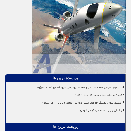
پربیننده ترین ها
خبر مهم سازمان هواپیمایی در رابطه با پروازهای فرودگاه مهرآباد و امام(ره)
قیمت سیمان عمده امروز 25 خرداد 1405
اقتصاد پنهان پوشاک چه طور میلیاردها دلار قاچاق وارد بازار می شود؟
واکنش وزارت صمت به گرانی خودرو
پربحث ترین ها