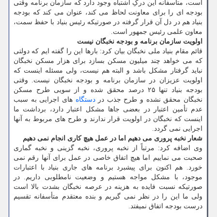
است، متأسفانه این درکِ اشتباه وجود دارد که سازمان برنامه وقتی
بودجه ای را برای معاونت لحاظ می کند، عنوان می کند که بودجه
بنیاد هم در دل آن قرار گرفته در صورتیکه رئیس بنیاد با حفظ سمت،
معاون علمی رئیس جمهور است.
اولویت سازمان برنامه و بودجه نخبگان نیست
قائم مقام بنیاد ملی نخبگان بیان کرد: بارها این را گفته ایم که دولتی
که می خواهد چند میلیون مسکن بسازد برای هزار مسکن نخبگان
نباید گرفتار مشکل باشد و البته هم نیست، ولی مسئله اینست که
اولویت عزیزان در سازمان برنامه و بودجه نخبگان نیست. وقتی
بودجه بنیاد تنها ۲۵ درصد محقق شده و از سویی طرح مسکن
نخبگان محقق نشده و طرح جذب در
دستگاه
های اجرایی به سبب
عدم تأمین اعتبار در بعضی جاها مشکل اعتبار دارد، برداشت ما
اینست که نخبگان در اولویت قرار ندارند و طرح های مربوط به آنها
اجرایی نمی گردد.
شعار نخبه پروری می دهیم اما در عمل هیچ کاری انجام نمی دهیم
وی اضافه کرد: مرتباً از نخبه پروری، نخبه گزینی و نخبه گماری
صحبت می نماییم اما هیچ اتفاق خاصی در عمل برای آنها رقم نمی
خورد. هم اکنون برای پیشبرد برنامه های جاری بنیاد با اعتبارات
موجود، با مشکل مواجه هستیم و وضعیت نامطلوبی داریم. در
صورتیکه نسبت فایده به هزینه در عرصه نخبگان بشدت بالا است
ولی ما این را در نظر نمی گیریم و بنده معتقدم متأسفانه تقسیم
درست بودجه اتفاق نمیفتد.