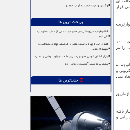
العه ای
واکنش وزارت صمت به گرانی خودرو
سی قرار
پربحث ترین ها
وآرتریت
اعلام ظرفیت پژوهشی هر عضو هیات علمی از حمایت های بنیاد
ملی علم
نتایج به دست آمده از این تحقیق نشان می دهند که کیونیوموسین خام استخراجی از عروس دریایی صیدشده از شمال بندر بوشهر با غلظت ۱۰۰۰
اهدای جایزه چهره برجسته علمی و فرهنگی جهاد دانشگاهی به
 را نیز
شهید لاریجانی
بازار کشش خودرو های وارداتی ۵ تا ۱۰ میلیارد تومانی را ندارد
پشت پرده علمی آتشسوزی های اروپا
توجه به
کروبی و
جاد نمی
جدیدترین ها
 ازطریق
ر یافته
ریایی و