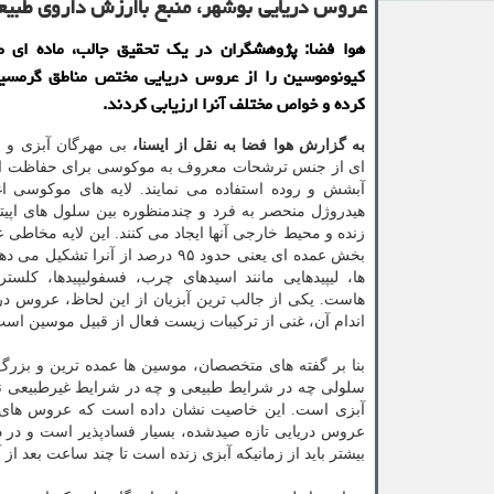
عروس دریایی بوشهر، منبع باارزش داروی طبیع
هوا فضا: پژوهشگران در یک تحقیق جالب، ماده ای طب
کیونوموسین را از عروس دریایی مختص مناطق گرمسی
کرده و خواص مختلف آنرا ارزیابی کردند.
به گزارش هوا فضا به نقل از ایسنا،
بی مهرگان آبزی و ما
ای از جنس ترشحات معروف به موکوسی برای حفاظت ا
آبشش و روده استفاده می نمایند. لایه های موکوسی ا
هیدروژل منحصر به فرد و چندمنظوره بین سلول های اپیت
زنده و محیط خارجی آنها ایجاد می کنند. این لایه مخاطی ع
بخش عمده ای یعنی حدود ۹۵ درصد از آنرا تش
ها، لیپیدهایی مانند اسیدهای چرب، فسفولیپیدها، کلستر
هاست. یکی از جالب ترین آبزیان از این لحاظ، عروس د
اندام آن، غنی از ترکیبات زیست فعال از قبیل موسین است
بنا بر گفته های متخصصان، موسین ها عمده ترین و بزرگ 
سلولی چه در شرایط طبیعی و چه در شرایط غیرطبیعی ن
آبزی است. این خاصیت نشان داده است که عروس های دریای
عروس دریایی تازه صیدشده، بسیار فسادپذیر است و در د
بیشتر باید از زمانیکه آبزی زنده است تا چند ساعت بعد از