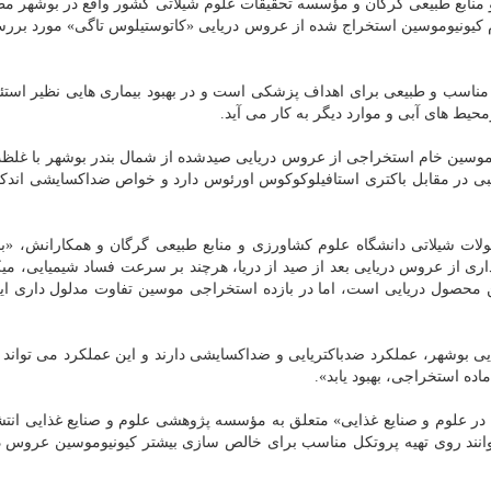
 منابع طبیعی گرگان و مؤسسه تحقیقات علوم شیلاتی کشور واقع در بوشهر مط
ام کیونیوموسین استخراج شده از عروس دریایی «کاتوستیلوس تاگی» مورد برر
ناسب و طبیعی برای اهداف پزشکی است و در بهبود بیماری هایی نظیر استئ
زمحیط های آبی و موارد دیگر به کار می آید.
ی در مقابل باکتری استافیلوکوکوس اورئوس دارد و خواص ضداکسایشی اندکی
لات شیلاتی دانشگاه علوم کشاورزی و منابع طبیعی گرگان و همکارانش، «با
اری از عروس دریایی بعد از صید از دریا، هرچند بر سرعت فساد شیمیایی، می
ن محصول دریایی است، اما در بازده استخراجی موسین تفاوت مدلول داری ای
ی بوشهر، عملکرد ضدباکتریایی و ضداکسایشی دارند و این عملکرد می تواند
اده استخراجی، بهبود یابد».
 در علوم و صنایع غذایی» متعلق به مؤسسه پژوهشی علوم و صنایع غذایی انتشا
انند روی تهیه پروتکل مناسب برای خالص سازی بیشتر کیونیوموسین عروس د