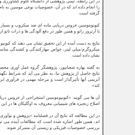
در این رابطه، تیمی پژوهشی از دانشگاه علوم کشاورزی و
را انجام داده اند که در آن، خصوصیات نوعی موسین به ن
گرفته است.
کیونوموسین عروس دریایی ماده ای ضد میکروب و بسیار م
یا آرتروز زانو و همین طور در دفع آلودگی ها و ذرات نانو ا
میکروگرم/میلی لیتر، خواص مهارکنندگی و کشندگی مناسب
نشان داده است.
به گفته بهاره شعبانپور، پژوهشگر گروه عمل آوری محصو
نتایج حاصل از پژوهش ما، به نظر می آید که شرایط نگهد
آنزیمی آنها تأثیرگذار است و مرحله مهمی در فرآوری ای
کند».
آن ها می گویند: «کیونیوموسین استخراجی از عروس دریای
اصلاح زنجیره های شیمیایی معروف به اوگلیکان ها در این م
در این مطالعه که نتایج آن در فصلنامه «پژوهش و نوآوری
اند، همین طور اشاره شده است که مطالعات آینده می تو
بررسی خصوصیات فیزیکی و زیستی آن متمرکز شوند.