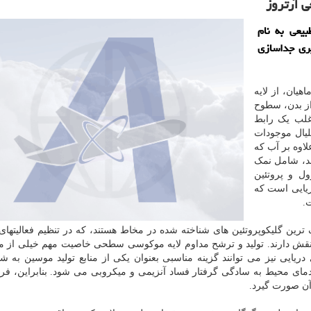
ی آرتروز
یعی به نام
ری جداسازی
هیان، از لایه
ز بدن، سطوح
غلب یک رابط
لیال موجودات
لاوه بر آب که
کیل می دهد، شامل نمک
ول و پروتئین
ریایی است که
.
ترین گلیکوپروتئین های شناخته شده در مخاط هستند، که در تنظیم فعالیتها
قش دارند. تولید و ترشح مداوم لایه موکوسی سطحی خاصیت مهم خیلی از م
ی نیز می توانند گزینه مناسبی بعنوان یکی از منابع تولید موسین به شما
مای محیط به سادگی گرفتار فساد آنزیمی و میکروبی می شود. بنابراین، فر
 آن صورت گیرد.