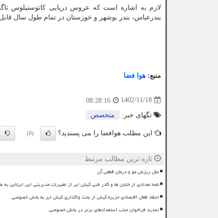
لازم به اشاره است که عروس دریایی کاتوستیلوس تا
بندرعباس، بندر بوشهر و خوزستان در تمام طول سال قابل
منبع:
هوا فضا
1402/11/18
08:28:16
تگهای خبر:
متخصص
این مطلب هوافضا را می پسندید؟
(0)
تازه ترین مطالب مرتبط
علل ریزش مو و درمان قطعی آن
نامه تعدادی از خلبان ها و کادر فنی کیش ایر از تغییرات مدیریتی این ایرلاین به عل
انتقاد فعال اقتصادی جزیره کیش از بحث واگذاری کیش ایر به بخش خصوصی
تمدید فراخوان جذب استعدادهای برتر در بخش خصوصی