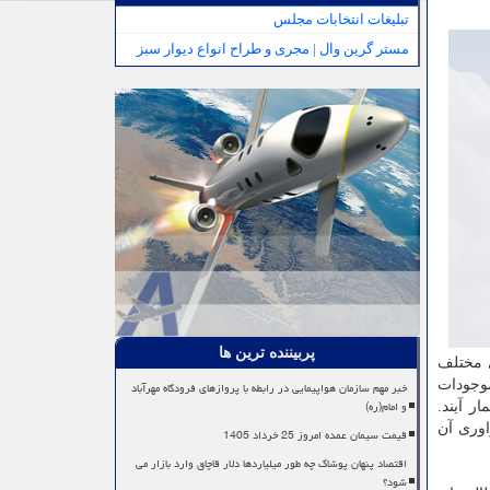
تبلیغات انتخابات مجلس
مستر گرین وال | مجری و طراح انواع دیوار سبز
پربیننده ترین ها
ی مختلف
وجودات
خبر مهم سازمان هواپیمایی در رابطه با پروازهای فرودگاه مهرآباد
و امام(ره)
ر آیند.
اوری آن
قیمت سیمان عمده امروز 25 خرداد 1405
اقتصاد پنهان پوشاک چه طور میلیاردها دلار قاچاق وارد بازار می
شود؟