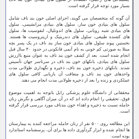
بسیار مورد توجه قرار گرفته است.
آن گونه که متخصصان می گویند، اجزای اصلی خون بند ناف شامل
سلول های بنیادی خون ساز، سلول های بنیادی مزانشیمی، سلول
های بنیادی شبه رویانی، سلول های اندوتلیال، لنفوسیت ها، سلول
های کشنده طبیعی، سلول های دندریتیک و اریتروسیت ها هستند.
نخستین پیوند سلول های بنیادی خون ساز بند ناف در یک پسر بچه
مبتلا به صورتی کم خونی به نام آنمی فانکونی در حدود ۴۰ سال قبل
انجام شده است. بعد از کشف خون بند ناف به عنوان منبع باارزش
سلول های بنیادی، بانکهای خون بند ناف در سرتاسر جهان تأسیس
شدند. بانکهای ذخیره خون بند ناف، ذخیره و نگهداری طولانی مدت
واحدهای خون بند ناف و متعاقب آن بازیابی کافی سلول های
عملکردی و زنده را بعد از ذخیره طولانی مدت انجام می دهند.
محققانی از دانشگاه علوم پزشکی زابل باتوجه به اهمیت موضوع
فوق، تحقیقی را انجام داده اند که در آن میزان آگاهی و نگرش زنان
حامله نسبت به ذخیره و اهداء خون بندناف مورد بررسی قرار گرفته
است.
این مطالعه روی ۵۰۰ نفر از زنان حامله مراجعه کننده به بیمارستان
ها انجام شده و ابزار گردآوری داده ها برای آن، پرسشنامه استاندارد
بوده است.