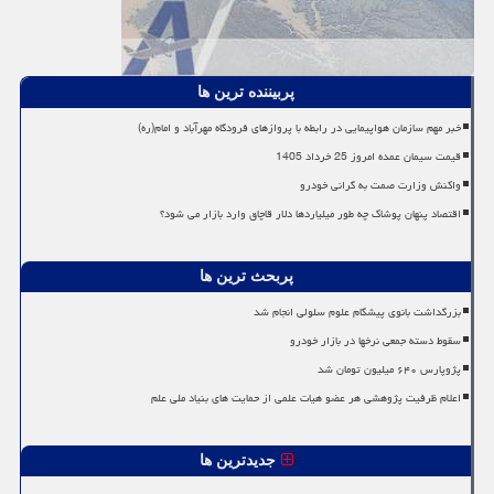
پربیننده ترین ها
خبر مهم سازمان هواپیمایی در رابطه با پروازهای فرودگاه مهرآباد و امام(ره)
قیمت سیمان عمده امروز 25 خرداد 1405
واکنش وزارت صمت به گرانی خودرو
اقتصاد پنهان پوشاک چه طور میلیاردها دلار قاچاق وارد بازار می شود؟
پربحث ترین ها
بزرگداشت بانوی پیشگام علوم سلولی انجام شد
سقوط دسته جمعی نرخها در بازار خودرو
پژوپارس ۶۴۰ میلیون تومان شد
اعلام ظرفیت پژوهشی هر عضو هیات علمی از حمایت های بنیاد ملی علم
جدیدترین ها