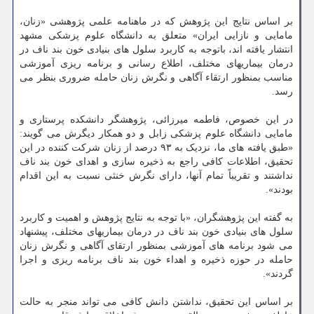
بر اساس نتایج این پژوهش که در ماهنامه علمی پژوهشی «زنان،
مامایی و نازایی ایران» متعلق به دانشگاه علوم پزشکی مشهد
انتشار یافته اند، باتوجه به کاربرد سلول های بنیادی خون بند ناف در
درمان بیماریهای مختلف، اطلاع رسانی و برنامه ریزی آموزشی
مناسب بمنظور ارتقاء آگاهی و نگرش زنان حامله ضروری بنظر می
رسد.
در این خصوص، فاطمه میرزائی، پژوهشگر دانشکده پرستاری و
مامایی دانشگاه علوم پزشکی زابل و دو همکار دیگرش می گویند:
«طبق یافته های ما، نزدیک به ۹۳ درصد از زنان شرکت کننده در این
تحقیق، اطلاعات کافی راجع به ذخیره سازی و اهدای خون بند ناف
نداشتند و تقریباً تمام آنها، دارای نگرش خنثی نسبت به این اقدام
بودند».
به گفته این پژوهشگران، «با توجه به نتایج پژوهش و اهمیت و کاربرد
سلول های بنیادی خون بند ناف در درمان بیماریهای مختلف، پیشنهاد
می شود برنامه های آموزشی بمنظور ارتقای آگاهی و نگرش زنان
حامله در حوزه ذخیره و اهداء خون بند ناف برنامه ریزی و اجرا
گردند».
بر اساس این تحقیق، نداشتن دانش کافی می تواند منجر به حالت