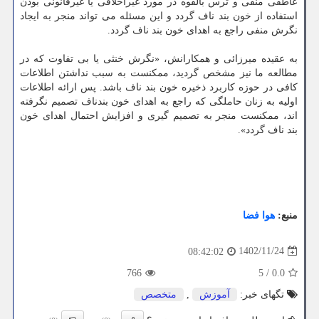
عاطفی منفی و ترس بالقوه در مورد غیراخلاقی یا غیرقانونی بودن
استفاده از خون بند ناف گردد و این مسئله می تواند منجر به ایجاد
نگرش منفی راجع به اهدای خون بند ناف گردد.
به عقیده میرزائی و همکارانش، «نگرش خنثی یا بی تفاوت که در
مطالعه ما نیز مشخص گردید، ممکنست به سبب نداشتن اطلاعات
کافی در حوزه کاربرد ذخیره خون بند ناف باشد. پس ارائه اطلاعات
اولیه به زنان حاملگی که راجع به اهدای خون بندناف تصمیم نگرفته
اند، ممکنست منجر به تصمیم گیری و افزایش احتمال اهدای خون
بند ناف گردد».
منبع:
هوا فضا
1402/11/24
08:42:02
766
5
/
0.0
تگهای خبر:
آموزش
,
متخصص