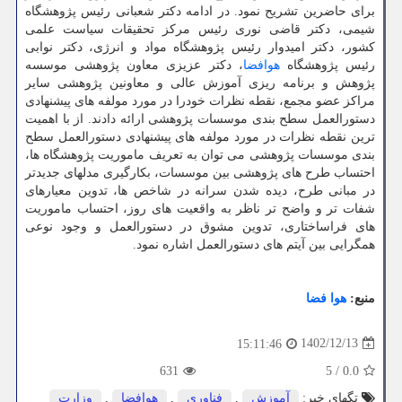
برای حاضرین تشریح نمود. در ادامه دکتر شعبانی رئیس پژوهشگاه
شیمی، دکتر قاضی نوری رئیس مرکز تحقیقات سیاست علمی
کشور، دکتر امیدوار رئیس پژوهشگاه مواد و انرژی، دکتر نوابی
رئیس پژوهشگاه
هوافضا
، دکتر عزیزی معاون پژوهشی موسسه
پژوهش و برنامه ریزی آموزش عالی و معاونین پژوهشی سایر
مراکز عضو مجمع، نقطه نظرات خودرا در مورد مولفه های پیشنهادی
دستورالعمل سطح بندی موسسات پژوهشی ارائه دادند. از با اهمیت
ترین نقطه نظرات در مورد مولفه های پیشنهادی دستورالعمل سطح
بندی موسسات پژوهشی می توان به تعریف ماموریت پژوهشگاه ها،
احتساب طرح های پژوهشی بین موسسات، بکارگیری مدلهای جدیدتر
در مبانی طرح، دیده شدن سرانه در شاخص ها، تدوین معیارهای
شفات تر و واضح تر ناظر به واقعیت های روز، احتساب ماموریت
های فراساختاری، تدوین مشوق در دستورالعمل و وجود نوعی
همگرایی بین آیتم های دستورالعمل اشاره نمود.
منبع:
هوا فضا
1402/12/13
15:11:46
631
5
/
0.0
تگهای خبر:
آموزش
,
فناوری
,
هوافضا
,
وزارت