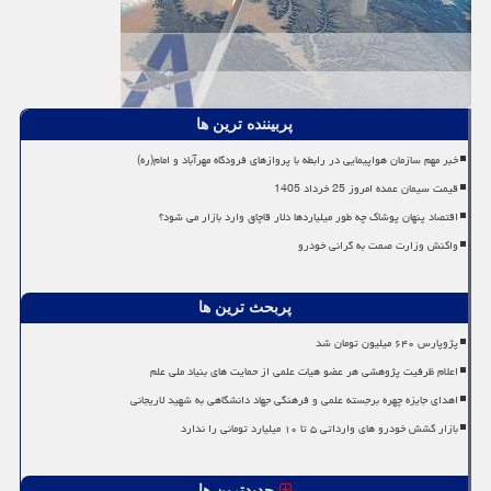
پربیننده ترین ها
خبر مهم سازمان هواپیمایی در رابطه با پروازهای فرودگاه مهرآباد و امام(ره)
قیمت سیمان عمده امروز 25 خرداد 1405
اقتصاد پنهان پوشاک چه طور میلیاردها دلار قاچاق وارد بازار می شود؟
واکنش وزارت صمت به گرانی خودرو
پربحث ترین ها
پژوپارس ۶۴۰ میلیون تومان شد
اعلام ظرفیت پژوهشی هر عضو هیات علمی از حمایت های بنیاد ملی علم
اهدای جایزه چهره برجسته علمی و فرهنگی جهاد دانشگاهی به شهید لاریجانی
بازار کشش خودرو های وارداتی ۵ تا ۱۰ میلیارد تومانی را ندارد
جدیدترین ها