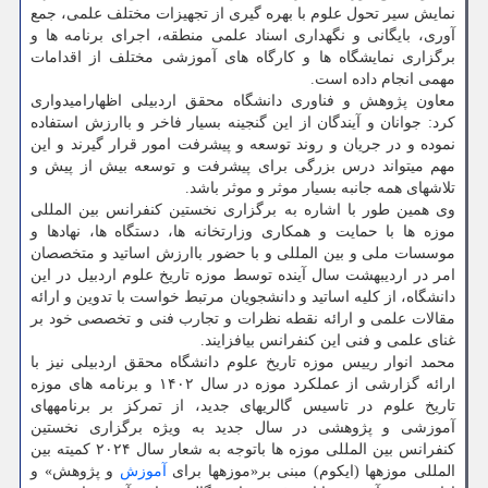
نمایش سیر تحول علوم با بهره گیری از تجهیزات مختلف علمی، جمع
آوری، ‌بایگانی و نگهداری اسناد علمی منطقه، اجرای برنامه ­ها و
برگزاری نمایشگاه ­ها و کارگاه ­های آموزشی مختلف از اقدامات
مهمی انجام داده است.
معاون پژوهش و فناوری دانشگاه محقق اردبیلی اظهارامیدواری
کرد: جوانان و آیندگان از این گنجینه بسیار فاخر و باارزش استفاده
نموده و در جریان و روند توسعه و پیشرفت امور قرار گیرند و این
مهم می­تواند درس بزرگی برای پیشرفت و توسعه بیش از پیش و
تلاش­های همه جانبه بسیار موثر و موثر باشد.
وی همین طور با اشاره به برگزاری نخستین کنفرانس بین المللی
موزه ­ها با حمایت و همکاری وزارتخانه ­ها، دستگاه ­ها، نهادها و
موسسات ملی و بین المللی و با حضور باارزش اساتید و متخصصان
امر در اردیبهشت سال آینده توسط موزه تاریخ علوم اردبیل در این
دانشگاه، از کلیه اساتید و دانشجویان مرتبط خواست با تدوین و ارائه
مقالات علمی و ارائه نقطه نظرات و تجارب فنی و تخصصی خود بر
غنای علمی و فنی این کنفرانس بیافزایند.
محمد انوار رییس موزه تاریخ علوم دانشگاه محقق اردبیلی نیز با
ارائه گزارشی از عملکرد موزه در سال ۱۴۰۲ و برنامه ­های موزه
تاریخ علوم در تاسیس گالری­های جدید، از تمرکز بر برنامه­های
آموزشی و پژوهشی در سال جدید به ویژه برگزاری نخستین
کنفرانس بین المللی موزه ­ها باتوجه به شعار سال ۲۰۲۴ کمیته بین
المللی موزه­ها (ایکوم) مبنی بر«موزه­ها برای
آموزش
و پژوهش» و