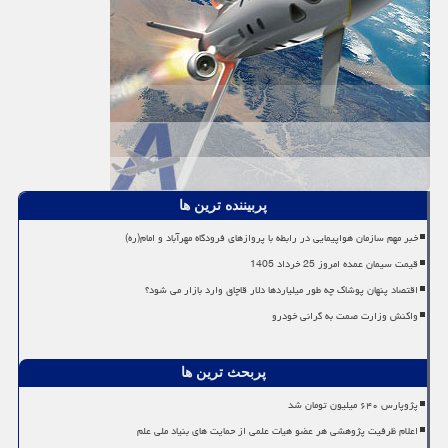
پربیننده ترین ها
خبر مهم سازمان هواپیمایی در رابطه با پروازهای فرودگاه مهرآباد و امام(ره)
قیمت سیمان عمده امروز 25 خرداد 1405
اقتصاد پنهان پوشاک چه طور میلیاردها دلار قاچاق وارد بازار می شود؟
واکنش وزارت صمت به گرانی خودرو
پربحث ترین ها
پژوپارس ۶۴۰ میلیون تومان شد
اعلام ظرفیت پژوهشی هر عضو هیات علمی از حمایت های بنیاد ملی علم