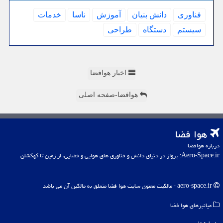
فناوری
دانش بنیان
آموزش
ناسا
خدمات
سیستم
دستگاه
طراحی
اخبار هوافضا
هوافضا-صفحه اصلی
هوا فضا
درباره هوافضا
Aero-Space.ir: پرواز در دنیای دانش و فناوری های هوایی و فضایی، از زمین تا کهکشان
aero-space.ir - مالکیت معنوی سایت هوا فضا متعلق به مالکین آن می باشد
میانبرهای هوا فضا
درباره ما