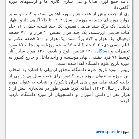
ادامه جمع آوری هدایا و غنی سازی گالری­ ها و آرشیوهای موزه
آگاهی داد.
وی از جذب بیش از هفت هزار مورد اهدایی سند، و کتاب و سایر
موارد موزه ای جدید به موزه در سال ۱۴۰۲ تا حالا آگاهی داد و اظهار
داشت: یک برگ سند قدیمی نفیس، یک جلد نسخه خطی، ۱۶ جلد
کتاب قدیمی ارزشمند، یک جلد قرآن نفیس، ۲ هزار و ۷۲۰ قطعه
دیجیتال، یک هزار و ۸۷۳ برگ سند، یک هزار و ۵۰۰ قطعه عکس و
فیلم و سی دی، ۶۰۲ جلد کتاب، ۹۶ نسخه روزنامه و مجله، ۸۷ مورد
تجهیزات و
دستگاه
، ۱۲۰ تندیس، لوح و یادبود، ۱۴۶ مورد سایر آثار
توسط ۷۱ فرد حقیقی، نهاد، موسسه و واحد داخل و خارج کشور به
موزه تاریخ علوم دانشگاه اهدا شده است.
رییس موزه تاریخ علوم دانشگاه محقق اردبیلی با اشاره به انتخاب
این موزه به عنوان موزه برتر کشور برای هفت سال پی در پی از
جانب کمیته ملی موزه های ایران (ایکوم) و انتخاب به عنوان موزه
فعال در سال ۱۴۰۲، اضافه کرد: همین طور در سالجاری بیش از ۶
هزار نفر از دانش آموزان و دانشجویان از موزه دانشگاه بازدید
کردند.
منبع:
aero-space.ir