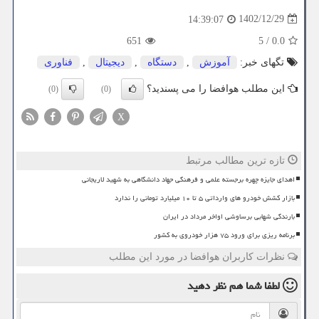
1402/12/29
14:39:07
651
5
/
0.0
تگهای خبر:
آموزش
,
دستگاه
,
دیجیتال
,
فناوری
این مطلب هوافضا را می پسندید؟
(0)
(0)
X
تازه ترین مطالب مرتبط
اهدای جایزه چهره برجسته علمی و فرهنگی جهاد دانشگاهی به شهید لاریجانی
بازار کشش خودرو های وارداتی ۵ تا ۱۰ میلیارد تومانی را ندارد
بارندگی شهابی برساوشی اواخر مرداد در ایران
برنامه ریزی برای ورود ۷۵ هزار خودروی به کشور
نظرات کاربران هوافضا در مورد این مطلب
لطفا شما هم
نظر دهید