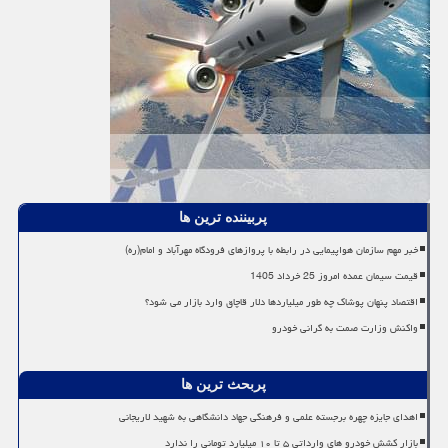
پربیننده ترین ها
خبر مهم سازمان هواپیمایی در رابطه با پروازهای فرودگاه مهرآباد و امام(ره)
قیمت سیمان عمده امروز 25 خرداد 1405
اقتصاد پنهان پوشاک چه طور میلیاردها دلار قاچاق وارد بازار می شود؟
واکنش وزارت صمت به گرانی خودرو
پربحث ترین ها
اهدای جایزه چهره برجسته علمی و فرهنگی جهاد دانشگاهی به شهید لاریجانی
بازار کشش خودرو های وارداتی ۵ تا ۱۰ میلیارد تومانی را ندارد