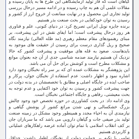
گیاهان است که فاز تولید آزمایشگاهی این طرح ها به پایان رسیده و
مقالات علمی آن هم به چاپ رسیده و در ادامه مسیر درحال بررسی
تولید تجاری این محصول و در نهایت ممانعت از خروج ارز از کشور و
رسیدن به توان خودکفایی در بحث صنعت بذر هستیم.
برنده جایزه نوبل ایرانی تصریح کرد: در دنیای کنونی، علم و فناوری
هر روز درحال پیشرفت است؛ اما ایفای نقش در این پیشرفت، بر
مبنای رهنمودهای مقام معظم رهبری (مد ظله العالی) نیازمند نگاه
صحیح و ریل گذاری درست برای رسیدن از حقیقت های موجود به
بایدهاست. صعود به قله های موفقیت و پیشرفت کشور که حالا
نزدیک آن هستیم نیازمند صدمه شناسی جدی از آن چه بعنوان موانع
و مشکلات مطرح است و کوشش برای حل آن می باشد.
این پژوهشگر به مشکلات عمده ای که بر سر راه نخبگان وجود دارد
اشاره نمود و اظهار داشت: عدم استفاده از نخبگان جوان، پرکار و
صاحب ایده در جایگاه اصلی و مطابق با تخصصشان در بدنه دولت در
جهت پیشرفت کشور و رسیدن به توان خود اکتفایی و عدم توجه به
بحث معیشتی، رفاهی و جایگاه اجتماعی نخبگان است.
وی ادامه داد: در بحث کشاورزی در حوزه تخصص خود وجود چالش
بزرگ خشکسالی و تهی شدن مراتع کشور از پوشش گیاهی و
نیازمندی آن به احیاء مجدد و همینطور وجود مشکل در زمینه صنعت
تولید بذر صیفی جات و گیاهان دارویی می باشد که ما سربازان جان
بر کف انقلاب اسلامی با تمام توان آماده عرضه راهکارهای عملیاتی
و کاربردی هستیم.
تهامی با تکیه بر حمایت دولت از نخبگان اظهار داشت: حداقل