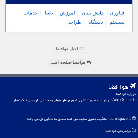
فناوری
دانش بنیان
آموزش
ناسا
خدمات
سیستم
دستگاه
طراحی
اخبار هوافضا
هوافضا-صفحه اصلی
هوا فضا
درباره هوافضا
Aero-Space.ir: پرواز در دنیای دانش و فناوری های هوایی و فضایی، از زمین تا کهکشان
aero-space.ir - مالکیت معنوی سایت هوا فضا متعلق به مالکین آن می باشد
میانبرهای هوا فضا