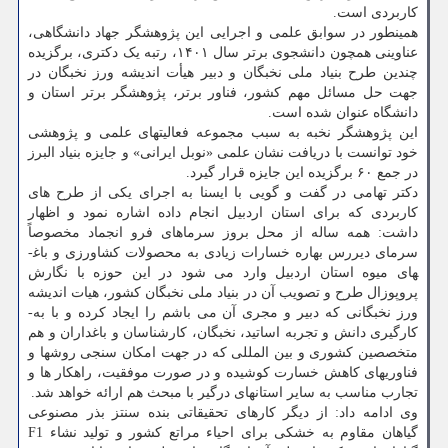
کاربردی است.
همینطور در سوابق علمی و اجرایی این پژوهشگر جهاد دانشگاهی،
عناوینی همچون دانشجوی برتر سال ۱۴۰۱، رتبه یک دکتری، برگزیده
چندین طرح بنیاد ملی نخبگان و دبیر هیأت اندیشه ورز نخبگان در
جهت حل مسائل مهم کشور، فناور برتر، پژوهشگر برتر استان و
دانشگاه عنوان شده است.
این پژوهشگر نخبه به سبب مجموعه فعالیتهای علمی و پژوهشی
خود توانست با دریافت نشان علمی «نوبل ایرانی» و جایزه بنیاد البرز
در جمع ۶۰ برگزیده این جایزه قرار گیرد.
دکتر تهامی در گفت و گویی با ایسنا به اجرای یکی از طرح های
کاربردی که برای استان اردبیل انجام داده اشاره نمود و اظهار
داشت: همه ساله از محل بروز سرماهای فرو انجماد مخصوصاً
سرمای دیررس بهاره خسارات زیادی به محصولات کشاورزی و باغ­
های میوه استان اردبیل وارد می­ شود در این حوزه با نگارش
پروپوزال طرح و تصویب آن در بنیاد ملی نخبگان کشور، هیات اندیشه
­ورز نخبگانی که دبیر و مجری آن می باشم را ایجاد کرده و با به­
کارگیری دانش و تجربه اساتید، نخبگان، کارشناسان و باغداران و هم
متخصصین کشوری و بین ‏المللی که در جهت امکان­ سنجی روش­ها و
فناوری­های کاهش خسارت کوشیده و در صورت موفقیت، راهکار ها و
تجارب مناسب به سایر استان­های درگیر با مبحث هم ارائه خواهد شد.
وی ادامه داد: از دیگر کارهای تحقیقاتی بنده سنتز بذر مصنوعی
گیاهان مقاوم به خشکی برای احیاء مراتع کشور و تولید نشاء F1