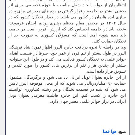
انتظارمان از دولت ایجاد شغل مناسب با حوزه تخصصی برای اثر
بخشی بیشتر در جامعه و قرار گرفتن در رده های مدیریتی برای پیاده
سازی ایده هایمان در کشور می باشد. در دیدار نخبگان کشور که در
سال ۱۴۰۲ در محضر مقام معظم رهبری بودیم ایشان فرمودند:
«نخبه باید در جامعه احساس کند که ارزش آفرین است در جامعه
باید دیده شود» امید است که مسؤلان کشوری به صورت جد از
نخبگان حمایت کنند.
وی در رابطه با نحوه دریافت جایزه البرز اظهار نمود: بنیاد فرهنگی
البرز در طول بیشتر از نیم قرن از عمر خود، صرفا در قسمت اهدای
جوایز علمی به نخبگان کشور فعالیت می کند و در طول این سنوات،
بیشتر از چندین هزار نفر از برترین های کشور را مورد تقدیر و
تشویق قرار داده است.
از این جایزه بعنوان نوبل ایرانی یاد می شود و برگزیدگان مشمول
حمایت ۹۰ میلیاردریالی می شوند که از محل موقوفه البرز تأمین
می شود که بنده در قسمت نخبگان و در رشته کشاورزی توانستم
این جایزه را کسب کنم. این جایزه قابلیت معرفی بعنوان نوبل
ایرانی در تراز جوایز علمی معتبر جهان دارد.
منبع:
هوا فضا