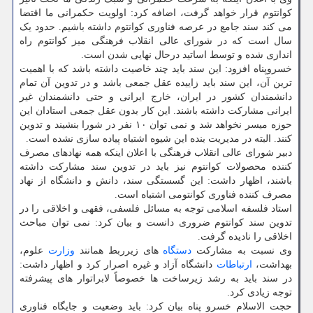
کوانتوم قرار خواهد گرفت، اضافه کرد: اولویت حکمرانی ما اقتضا
می کند سند جامع در عرصه فناوری کوانتوم داشته باشیم. حدود یک
سال است که در شورای عالی انقلاب فرهنگی میز کوانتوم راه
اندازی شده و توسط اساتید درحال نهایی شدن است.
خسروپناه افزود: این سند باید چند خاصیت داشته باشد که با اهمیت
ترین آن، این سند باید زاییده عقل جمعی باشد و در تدوین آن تمام
دانشمندان کشور در ایران، خارج ایرانی و حتی دانشمندان غیر
ایرانی مشارکت داشته باشند. این کار بدون عقل جمعی استادان این
حوزه میسر نخواهد شد و نمی توان ۱۰ نفر در شورا بنشیند و تدوین
کنند. البته در مدیریت بنده این شیوه اشتباه پیاده سازی نشده است.
دبیر شورای عالی انقلاب فرهنگی با اعلان اینکه همه نهادهای مصرف
کننده محصولات کوانتوم نیز باید در تدوین سند مشارکت داشته
باشند، اظهار داشت: این گسستگی سند، دانش و دانشگاه از نهاد
مصرف کننده فناوری کوانتومی اشتباه است.
استاد فلسفه اسلامی توجه به مسائل فلسفی، فقهی و اخلاقی را در
تدوین سند کوانتوم ضروری دانست و بیان کرد: نمی توان مباحث
اخلاقی را نادیده گرفت.
وی نسبت به مشارکت
دستگاه
های زیرربط همانند
وزارت
علوم،
بهداشت،
ارتباطات
دانشگاه آزاد و غیره اصرار کرد و اظهار داشت:
در سند باید به رشد زیرساخت ها خصوصاً لابراتوار های پیشرفته
توجه زیادی کرد.
حجت الاسلام خسرو پناه بیان کرد: باید وضعیت و جایگاه فناوری