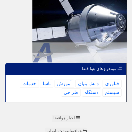
موضوع های هوا فضا
فناوری
دانش بنیان
آموزش
ناسا
خدمات
سیستم
دستگاه
طراحی
اخبار هوافضا
هوافضا-صفحه اصلی