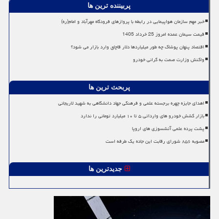
پربیننده ترین ها
خبر مهم سازمان هواپیمایی در رابطه با پروازهای فرودگاه مهرآباد و امام(ره)
قیمت سیمان عمده امروز 25 خرداد 1405
اقتصاد پنهان پوشاک چه طور میلیاردها دلار قاچاق وارد بازار می شود؟
واکنش وزارت صمت به گرانی خودرو
پربحث ترین ها
اهدای جایزه چهره برجسته علمی و فرهنگی جهاد دانشگاهی به شهید لاریجانی
بازار کشش خودرو های وارداتی ۵ تا ۱۰ میلیارد تومانی را ندارد
پشت پرده علمی آتشسوزی های اروپا
مصوبه ۸۵۶ شورای رقابت این جاده یک طرفه است
جدیدترین ها