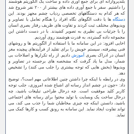
بلندپروازانه ای برای جمع آوری داده و ساخت یک الگوریتم هوشمند
را داشتیم. سفر با جمع آوری داده های بیشتر از ۲۰۰ نفر شروع شد
که هر کدام به دستگاههای تخصصی ردیاب چشم مجهز بودند. این
دستگاه
ها با دقت الگوهای نگاه افراد را هنگام تعامل با تصاویر و
ویدیوهای مختلف ثبت کردند و تفاوت های ظریف رفتار بصری انسان
را با جزئیات بی نظیری به تصویر کشیدند. با در دست داشتن این
مجموعه داده گسترده، به قدرت هوشمند روی آوردیم.
اخایی افزود: در این سامانه ما با استفاده از الگوریتم ها و روشهای
فنی پیشرفته، سیستم خویش را برای تقلید از فرآیندهای پیچیده مغز
انسان در ادراک بصری
آموزش
دادیم. از راه تکرارها و اصلاحات بی
شمار، مدل ما یاد گرفت که مشخصه های برجسته در تصاویر و
ویدیوها (بخش هایی که توجه بیشتری را جلب می کنند) را تشخیص
دهد.
وی در رابطه با اینکه چرا داشتن چنین اطلاعاتی مهم است؟، توضیح
داد: «چون در چشم انداز رسانه ای اشباع شده امروزی، جلب توجه
کاربر کلید موفقیت است. چه درحال طراحی تبلیغات باشید، چه
درحال ساخت یک وبسایت یا تولید محتوا برای رسانه های اجتماعی
باشید، دانستن اینکه چه چیزی مخاطبان شما را جذب می کند، می
تواند تفاوت ایجاد نماید. این سامانه به رونق کسب و کارها کمک می
نماید.