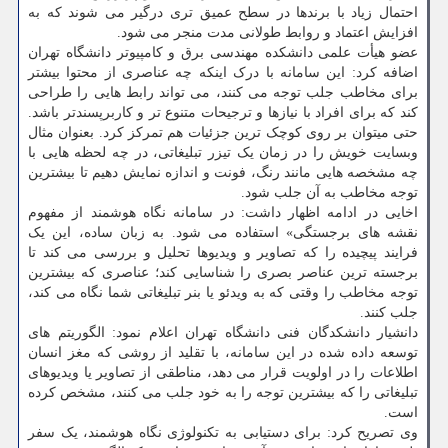
احتمال زیاد با برندها در سطح عمیق تری درگیر می شوند که به
افزایش اعتماد و روابط طولانی مدت منجر می شود.
عضو هیأت علمی دانشکده مهندسی برق و کامپیوتر دانشگاه تهران
اضافه کرد: این سامانه با درک اینکه چه عناصری از محتوا بیشتر
برای مخاطب جلب توجه می کنند، می تواند رابط هایی را طراحی
کند که برای افراد با نیازها و ترجیحات متنوع تر و کاربرپسندتر باشد.
حتی میتوان بر روی کوچک ترین جزئیات هم تمرکز کرد. بعنوان مثال
وبسایت خویش را در زمان یک تیزر تبلیغاتی، در چه لحظه هایی با
چه مشخصه هایی مانند رنگ، فونت و اندازه نمایش دهیم تا بیشترین
توجه مخاطب به آن جلب شود.
اخایی در ادامه اظهار داشت: در سامانه نگاه هوشمند از مفهوم
نقشه های برجستگی» استفاده می شود. به زبان ساده، این یک
فرایند پیچیده را که تصاویر و ویدیوها تحلیل و بررسی می کند تا
برجسته ترین عناصر بصری را شناسایی کند؛ عناصری که بیشترین
توجه مخاطب را وقتی که به ویدئو یا بنر تبلیغاتی شما نگاه می کند،
جلب کنند.
دانشیار دانشکدگان فنی دانشگاه تهران اعلام نمود: الگوریتم های
توسعه داده شده در این سامانه، با تقلید از روشی که مغز انسان
اطلاعات را در اولویت قرار می دهد، مناطقی از تصاویر یا ویدیوهای
تبلیغاتی را که بیشترین توجه را به خود جلب می کنند، مشخص کرده
است.
وی تصریح کرد: برای دستیابی به تکنولوژی نگاه هوشمند، یک سفر