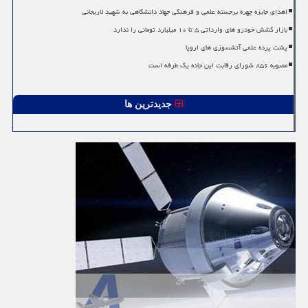
اهدای جایزه چهره برجسته علمی و فرهنگی جهاد دانشگاهی به شهید لاریجانی
بازار کشش خودرو های وارداتی ۵ تا ۱۰ میلیارد تومانی را ندارد
پشت پرده علمی آتشسوزی های اروپا
مصوبه ۸۵۶ شورای رقابت این جاده یک طرفه است
جدیدترین ها