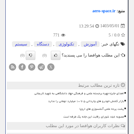
منبع:
aero-space.ir
1403/05/01
13:29:54
771
5
/
0.0
تگهای خبر:
آموزش
,
تكنولوژی
,
دستگاه
,
سیستم
این مطلب هوافضا را می پسندید؟
(0)
(0)
X
تازه ترین مطالب مرتبط
اهدای جایزه چهره برجسته علمی و فرهنگی جهاد دانشگاهی به شهید لاریجانی
بازار کشش خودرو های وارداتی ۵ تا ۱۰ میلیارد تومانی را ندارد
پشت پرده علمی آتشسوزی های اروپا
مصوبه ۸۵۶ شورای رقابت این جاده یک طرفه است
نظرات کاربران هوافضا در مورد این مطلب