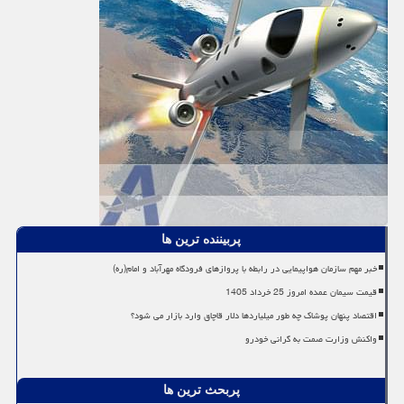
پربیننده ترین ها
خبر مهم سازمان هواپیمایی در رابطه با پروازهای فرودگاه مهرآباد و امام(ره)
قیمت سیمان عمده امروز 25 خرداد 1405
اقتصاد پنهان پوشاک چه طور میلیاردها دلار قاچاق وارد بازار می شود؟
واکنش وزارت صمت به گرانی خودرو
پربحث ترین ها