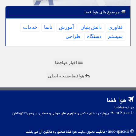
موضوع های هوا فضا
فناوری
دانش بنیان
آموزش
ناسا
خدمات
سیستم
دستگاه
طراحی
اخبار هوافضا
هوافضا-صفحه اصلی
هوا فضا
درباره هوافضا
Aero-Space.ir: پرواز در دنیای دانش و فناوری های هوایی و فضایی، از زمین تا کهکشان
aero-space.ir - مالکیت معنوی سایت هوا فضا متعلق به مالکین آن می باشد