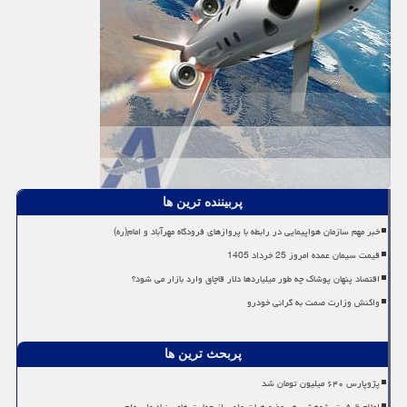
پربیننده ترین ها
خبر مهم سازمان هواپیمایی در رابطه با پروازهای فرودگاه مهرآباد و امام(ره)
قیمت سیمان عمده امروز 25 خرداد 1405
اقتصاد پنهان پوشاک چه طور میلیاردها دلار قاچاق وارد بازار می شود؟
واکنش وزارت صمت به گرانی خودرو
پربحث ترین ها
پژوپارس ۶۴۰ میلیون تومان شد