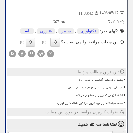
1403/05/17
11:03:43
667
5
/
0.0
تگهای خبر:
تكنولوژی
,
سایبر
,
فناوری
,
ناسا
این مطلب هوافضا را می پسندید؟
(0)
(0)
X
تازه ترین مطالب مرتبط
پشت پرده علمی آتشسوزی های اروپا
بارندگی شهابی برساوشی اواخر مرداد در ایران
کشف آنزیمی که پیری را معکوس می کند
ضعف سیاستگذاری مهم ترین گره کور گلخانه داری ایران
نظرات کاربران هوافضا در مورد این مطلب
لطفا شما هم
نظر دهید