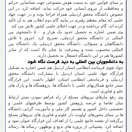
بر مبنای قوانین خود به سمت هوش مصنوعی جهت شناسایی جرائم
و محافظت از نیروی انسانی خود حرکت نماید، اضافه کرد: در این
خصوص دانشگاه محقق اردبیلی همراه فراجا بوده و در جهت جهاد
علمی که مقام معظم رهبری در بیانیه گام دوم انقلاب هم به آن تاکید
کرده اند، گام برداشته و در جهت اعتلای علمی کشور تلاش می کند.
وی ضمن اشاره به تحصیل حدود یک هزار و ۵۰۰ دانشجوی بین
المللی در دانشگاه محقق اردبیلی، تصریح کرد: امروز با تلاش
دانشگاهیان و مسؤلان، دانشگاه محقق اردبیلی یک دانشگاه بین
المللی محسوب شده و پیشرفت ما چنان بالا است که از سایر
کشورها هم در این دانشگاه اشتغال به تحصیل دارند.
به دانشجویان بین المللی به دید فرصت نگاه شود
جواد تقوی فرمانده انتظامی استان اردبیل هم ضمن اشاره به تشکیل
قرارگاه جهاد علمی استان اردبیل با مشارکت دانشگاه محقق
اردبیلی و فرماندهی انتظامی استان، اظهار داشت: این قرارگاه
بستر جامع همکاریهای علمی با دانشگاه ها، پژوهشگاه ها و پارک های
علم و فناوری است.
وی رفع نیازهای نیروهای مسلح از راه فراهم نمودن بستر ارتباط
میان تقاضا و عرضه پژوهش کشور توسط ظرفیتهای علمی و
تخصصی داخل کشور و تقسیم کار ملی و مأموریت گرایی دانشگاه
ها بر مبنای محورهای اولویت دار علوم و فناوری های نیروهای مسلح
برگرفته از نقشه جامع علمی را از اهداف این قرارگاه عنوان نمود و
اضافه کرد: پشتیبانی از پروژه های بدیع و نوظهور، رساله ها، رساله