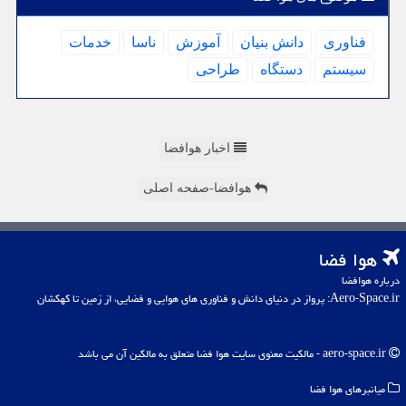
فناوری
دانش بنیان
آموزش
ناسا
خدمات
سیستم
دستگاه
طراحی
اخبار هوافضا
هوافضا-صفحه اصلی
هوا فضا
درباره هوافضا
Aero-Space.ir: پرواز در دنیای دانش و فناوری های هوایی و فضایی، از زمین تا کهکشان
aero-space.ir - مالکیت معنوی سایت هوا فضا متعلق به مالکین آن می باشد
میانبرهای هوا فضا