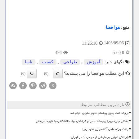
منبع:
هوا فضا
1403/09/06
11:26:10
494
5
/
0.0
تگهای خبر:
آموزش
,
طراحی
,
كیفیت
,
ناسا
این مطلب هوافضا را می پسندید؟
(0)
(0)
X
تازه ترین مطالب مرتبط
بزرگداشت بانوی پیشگام علوم سلولی انجام شد
اهدای جایزه چهره برجسته علمی و فرهنگی جهاد دانشگاهی به شهید لاریجانی
پشت پرده علمی آتشسوزی های اروپا
بارندگی شهابی برساوشی اواخر مرداد در ایران