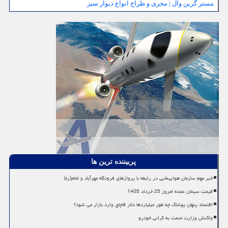
مستر گرین وال | مجری و طراح انواع دیوار سبز
پربیننده ترین ها
خبر مهم سازمان هواپیمایی در رابطه با پروازهای فرودگاه مهرآباد و امام(ره)
قیمت سیمان عمده امروز 25 خرداد 1405
اقتصاد پنهان پوشاک چه طور میلیاردها دلار قاچاق وارد بازار می شود؟
واکنش وزارت صمت به گرانی خودرو