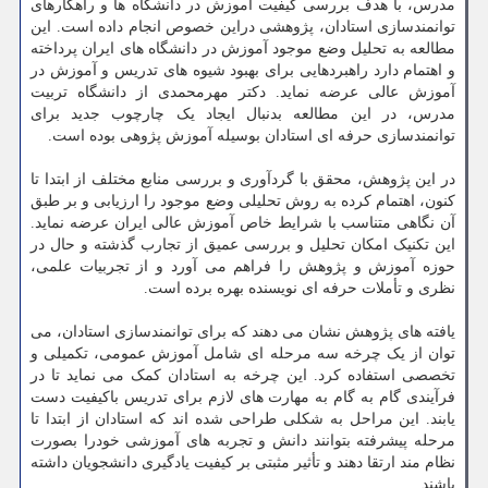
مدرس، با هدف بررسی کیفیت آموزش در دانشگاه ها و راهکارهای
توانمندسازی استادان، پژوهشی دراین خصوص انجام داده است. این
مطالعه به تحلیل وضع موجود آموزش در دانشگاه های ایران پرداخته
و اهتمام دارد راهبردهایی برای بهبود شیوه های تدریس و آموزش در
آموزش عالی عرضه نماید. دکتر مهرمحمدی از دانشگاه تربیت
مدرس، در این مطالعه بدنبال ایجاد یک چارچوب جدید برای
توانمندسازی حرفه ای استادان بوسیله آموزش پژوهی بوده است.
در این پژوهش، محقق با گردآوری و بررسی منابع مختلف از ابتدا تا
کنون، اهتمام کرده به روش تحلیلی وضع موجود را ارزیابی و بر طبق
آن نگاهی متناسب با شرایط خاص آموزش عالی ایران عرضه نماید.
این تکنیک امکان تحلیل و بررسی عمیق از تجارب گذشته و حال در
حوزه آموزش و پژوهش را فراهم می آورد و از تجربیات علمی،
نظری و تأملات حرفه ای نویسنده بهره برده است.
یافته های پژوهش نشان می دهند که برای توانمندسازی استادان، می
توان از یک چرخه سه مرحله ای شامل آموزش عمومی، تکمیلی و
تخصصی استفاده کرد. این چرخه به استادان کمک می نماید تا در
فرآیندی گام به گام به مهارت های لازم برای تدریس باکیفیت دست
یابند. این مراحل به شکلی طراحی شده اند که استادان از ابتدا تا
مرحله پیشرفته بتوانند دانش و تجربه های آموزشی خودرا بصورت
نظام مند ارتقا دهند و تأثیر مثبتی بر کیفیت یادگیری دانشجویان داشته
باشند.