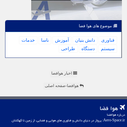
موضوع های هوا فضا
فناوری
دانش بنیان
آموزش
ناسا
خدمات
سیستم
دستگاه
طراحی
اخبار هوافضا
هوافضا-صفحه اصلی
هوا فضا
درباره هوافضا
Aero-Space.ir: پرواز در دنیای دانش و فناوری های هوایی و فضایی، از زمین تا کهکشان