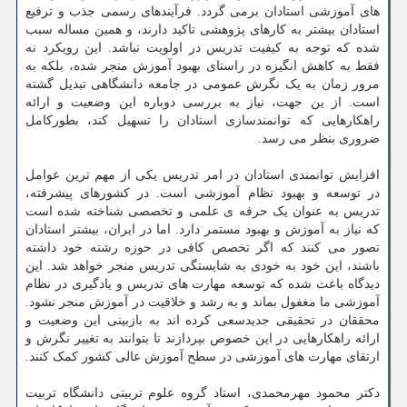
های آموزشی استادان برمی گردد. فرآیندهای رسمی جذب و ترفیع
استادان بیشتر به کارهای پژوهشی تاکید دارند، و همین مساله سبب
شده که توجه به کیفیت تدریس در اولویت نباشد. این رویکرد نه
فقط به کاهش انگیزه در راستای بهبود آموزش منجر شده، بلکه به
مرور زمان به یک نگرش عمومی در جامعه دانشگاهی تبدیل گشته
است. از ین جهت، نیاز به بررسی دوباره این وضعیت و ارائه
راهکارهایی که توانمندسازی استادان را تسهیل کند، بطورکامل
ضروری بنظر می رسد.
افزایش توانمندی استادان در امر تدریس یکی از مهم ترین عوامل
در توسعه و بهبود نظام آموزشی است. در کشورهای پیشرفته،
تدریس به عنوان یک حرفه ی علمی و تخصصی شناخته شده است
که نیاز به آموزش و بهبود مستمر دارد. اما در ایران، بیشتر استادان
تصور می کنند که اگر تخصص کافی در حوزه رشته خود داشته
باشند، این خود به خودی به شایستگی تدریس منجر خواهد شد. این
دیدگاه باعث شده که توسعه مهارت های تدریس و یادگیری در نظام
آموزشی ما مغفول بماند و به رشد و خلاقیت در آموزش منجر نشود.
محققان در تحقیقی جدیدسعی کرده اند به بازبینی این وضعیت و
ارائه راهکارهایی در این خصوص بپردازند تا بتوانند به تغییر نگرش و
ارتقای مهارت های آموزشی در سطح آموزش عالی کشور کمک کنند.
دکتر محمود مهرمحمدی، استاد گروه علوم تربیتی دانشگاه تربیت