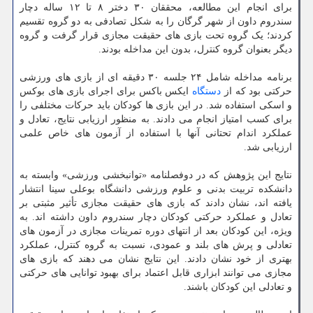
برای انجام این مطالعه، محققان ۳۰ دختر ۸ تا ۱۲ ساله دچار
سندروم داون از شهر گرگان را به شکل تصادفی به دو گروه تقسیم
کردند؛ یک گروه تحت بازی های حقیقت مجازی قرار گرفت و گروه
دیگر بعنوان گروه کنترل، بدون این مداخله بودند.
برنامه مداخله شامل ۲۴ جلسه ۳۰ دقیقه ای از بازی های ورزشی
حرکتی بود که از
دستگاه
ایکس باکس برای اجرای بازی های بوکس
و اسکی استفاده شد. در این بازی ها کودکان باید حرکات مختلفی را
برای کسب امتیاز انجام می دادند. به منظور ارزیابی نتایج، تعادل و
عملکرد اندام تحتانی آنها با استفاده از آزمون های خاص علمی
ارزیابی شد.
نتایج این پژوهش که در دوفصلنامه «توانبخشی ورزشی» وابسته به
دانشکده تربیت بدنی و علوم ورزشی دانشگاه بوعلی سینا انتشار
یافته اند، نشان دادند که بازی های حقیقت مجازی تأثیر مثبتی بر
تعادل و عملکرد حرکتی کودکان دچار سندروم داون داشته اند. به
ویژه، این کودکان بعد از انتهای دوره تمرینات مجازی در آزمون های
تعادلی و پرش های بلند و عمودی، نسبت به گروه کنترل، عملکرد
بهتری از خود نشان دادند. این نتایج نشان می دهند که بازی های
مجازی می توانند ابزاری قابل اعتماد برای بهبود توانایی های حرکتی
و تعادلی این کودکان باشند.