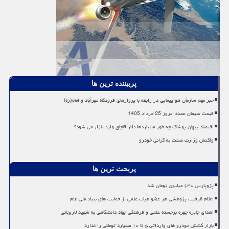
پربیننده ترین ها
خبر مهم سازمان هواپیمایی در رابطه با پروازهای فرودگاه مهرآباد و امام(ره)
قیمت سیمان عمده امروز 25 خرداد 1405
اقتصاد پنهان پوشاک چه طور میلیاردها دلار قاچاق وارد بازار می شود؟
واکنش وزارت صمت به گرانی خودرو
پربحث ترین ها
پژوپارس ۶۴۰ میلیون تومان شد
اعلام ظرفیت پژوهشی هر عضو هیات علمی از حمایت های بنیاد ملی علم
اهدای جایزه چهره برجسته علمی و فرهنگی جهاد دانشگاهی به شهید لاریجانی
بازار کشش خودرو های وارداتی ۵ تا ۱۰ میلیارد تومانی را ندارد