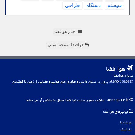
سیستم
دستگاه
طراحی
اخبار هوافضا
هوافضا-صفحه اصلی
هوا فضا
درباره هوافضا
Aero-Space.ir: پرواز در دنیای دانش و فناوری های هوایی و فضایی، از زمین تا کهکشان
aero-space.ir - مالکیت معنوی سایت هوا فضا متعلق به مالکین آن می باشد
میانبرهای هوا فضا
درباره ما
بک لینک