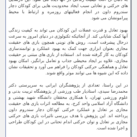
های حرکتی و تعادلی سبب ایجاد محدودیت هایی برای کودکان دچار
سندروم داون در انجام فعالیتهای روزمره و ارتباط با محیط
پیرامونشان می شود.
بهبود تعادل و قدرت عضلات این کودکان می تواند به کیفیت زندگی
آنها کمک شایانی کند. از آنجائیکه تکنولوژی در دنیای امروز به سرعت
درحال پیشرفت است، روش های نوینی همچون بازی های حقیقت
مجازی بعنوان ابزاری جهت کمک به بهبود عملکرد و توانمندسازی
کودکان به کار گرفته شده اند. استفاده از بازی های مبتنی بر حقیقت
مجازی، علاوه بر ایجاد محیطی جذاب و تعامل برانگیز، امکان بهبود
تعادل و هماهنگی حرکتی کودکان را فراهم می آورد و تحقیقات نشان
داده که این شیوه ها می توانند موثر واقع شوند.
در این راستا، تعدادی از پژوهشگران ایرانی به سرپرستی دکتر
محمدرضا سیدی، استادیار طب ورزشی از پژوهشگاه تربیت بدنی و
علوم ورزشی تهران، با همکاری محققان دانشگاه شهید بهشتی و
دانشگاه آزاد اسلامی واحد کرج، به مطالعه اثرات بازی های حقیقت
مجازی بر تعادل و عملکرد حرکتی کودکان دچار سندروم داون
پرداخته اند. این پژوهش با هدف بررسی تاثیرات بازی های حرکتی
مجازی بر تعادل و توان حرکتی اندام تحتانی در این کودکان طراحی
و اجرا شده است.