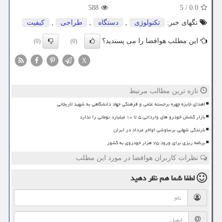
588
5
/
0.0
تگهای خبر:
تكنولوژی
,
دستگاه
,
طراحی
,
كیفیت
این مطلب هوافضا را می پسندید؟
(0)
(0)
X
تازه ترین مطالب مرتبط
اهدای جایزه چهره برجسته علمی و فرهنگی جهاد دانشگاهی به شهید لاریجانی
بازار کشش خودرو های وارداتی ۵ تا ۱۰ میلیارد تومانی را ندارد
بارندگی شهابی برساوشی اواخر مرداد در ایران
برنامه ریزی برای ورود ۷۵ هزار خودروی به کشور
نظرات کاربران هوافضا در مورد این مطلب
لطفا شما هم
نظر دهید