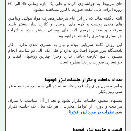
های مربوط به جوانسازی کرده و طی یک بازه زمانی 45 الی 60
روزه اثرات عالی لیفت صورت با لیزر مشاهده میشود.
البته ناگفته نماند که در این ایام هرچقدرمصرف مواد مولتی ویتامین
های مغذی پوست و کرم های آبرسان و کلاژن ساز بیشتر باشد
سرعت و مقدار ترمیم لایه های پوستی بیشتر بوده و اثرات
جوانسازی بیشتری را شاهد خواهیم بود.
این روش کاملا سرپایی بوده و نیاز به بستری شدن ندارد . کار
بادستگاه لیزر فوتونا اصلا درد ندارد و طی یک الی دو ساعت انجام
میشود . هیچ عارضه جانبی ندارد وجزء بهترین روشهای لیفت و
جوانسازی صورت در دنیا مطرح است.
تعداد دفعات و تکرار جلسات لیزر فوتونا
بطور معمول برای یک فرد پنجاه ساله دو الی سه مرتبه بفاصله هر
سی روز یکبار
پیشنهاد میشود جلسات تکرار بشود و بعد از آن متناسب با میزان
مراقبت و دوری از عوامل مخرب ، هر یک سال یک جلسه تکرار
شود
نظرات در مورد لیزر فوتونا
.
قیمت و هزینه لیزر فوتونا