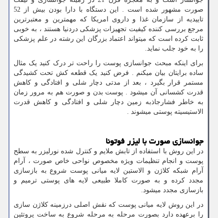
صورت مشهور شده است . این دستگاه با دارا بودن بیش از 52
تاییدیه از سازمان غذا و داروی امریکا که مهمترین و معتبرترین
مرجع بررسی کننده کیفیت تجهیزات پزشکی دردنیا هستند ، به خوبی
ثابت کرده است که میتواند اعتماد بزرگان این رشته در علم پزشکی
را به خود جلب نماید.
برای اینکه مبحث جوانسازی پوست را راحت تر درک کنید یک مثال
ساده برایتان بیان میکنم . فرض کنید یک قطعه کش تحت کشیدگی
مستمر قرار بگیرد ، بعد از مدتی دچار شلی و افتادگی و کاهش
قدرت کشسانی آن میشود . پوست بدن و صورت هم به مرور زمان
به خاطر فشارجاذبه زمین دچار شلی و افتادگی و کاهش قدرت
الاستیسیته پوستی میشوند .
جوانسازی صورت با لیزر فوتونا
در این روش با استفاده از تابش ملایم و کنترل شده نورلیزر به سطح
پوست و انجام تنظیمات ویژه مخصوص نواحی خاص صورت ، آرام
آرام شبکه کلاژن و الاستین لایه میانی پوست شروع به بازسازی
مجدد کرده و به صورت کاملا طبیعی لایه های پوستی ترمیم و
بازسازی مجدد میشود.
در این روش لایه میانی پوست که نقش اصلی درزمینه کلاژن سازی
را برعهده دارد بصورت مرحله به مرحله شروع به ساخت پروتئین