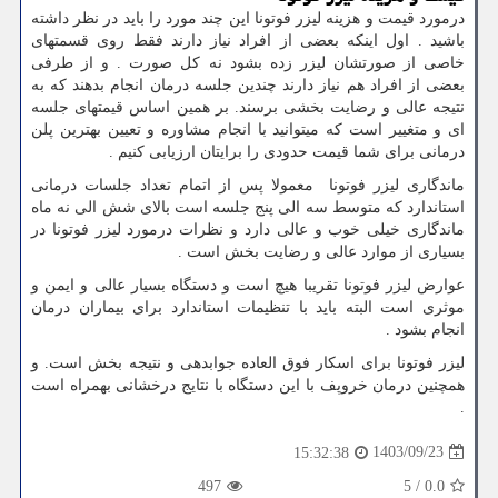
درمورد قیمت و هزینه لیزر فوتونا این چند مورد را باید در نظر داشته
باشید . اول اینکه بعضی از افراد نیاز دارند فقط روی قسمتهای
خاصی از صورتشان لیزر زده بشود نه کل صورت . و از طرفی
بعضی از افراد هم نیاز دارند چندین جلسه درمان انجام بدهند که به
نتیجه عالی و رضایت بخشی برسند. بر همین اساس قیمتهای جلسه
ای و متغییر است که میتوانید با انجام مشاوره و تعیین بهترین پلن
درمانی برای شما قیمت حدودی را برایتان ارزیابی کنیم .
ماندگاری لیزر فوتونا معمولا پس از اتمام تعداد جلسات درمانی
استاندارد که متوسط سه الی پنج جلسه است بالای شش الی نه ماه
ماندگاری خیلی خوب و عالی دارد و نظرات درمورد لیزر فوتونا در
بسیاری از موارد عالی و رضایت بخش است .
عوارض لیزر فوتونا تقریبا هیچ است و دستگاه بسیار عالی و ایمن و
موثری است البته باید با تنظیمات استاندارد برای بیماران درمان
انجام بشود .
لیزر فوتونا برای اسکار فوق العاده جوابدهی و نتیجه بخش است. و
همچنین درمان خروپف با این دستگاه با نتایج درخشانی بهمراه است
.
1403/09/23
15:32:38
497
5
/
0.0