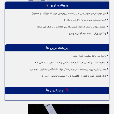
پربیننده ترین ها
خبر مهم سازمان هواپیمایی در رابطه با پروازهای فرودگاه مهرآباد و امام(ره)
قیمت سیمان عمده امروز 25 خرداد 1405
اقتصاد پنهان پوشاک چه طور میلیاردها دلار قاچاق وارد بازار می شود؟
واکنش وزارت صمت به گرانی خودرو
پربحث ترین ها
پژوپارس ۶۴۰ میلیون تومان شد
اعلام ظرفیت پژوهشی هر عضو هیات علمی از حمایت های بنیاد ملی علم
اهدای جایزه چهره برجسته علمی و فرهنگی جهاد دانشگاهی به شهید لاریجانی
بازار کشش خودرو های وارداتی ۵ تا ۱۰ میلیارد تومانی را ندارد
جدیدترین ها