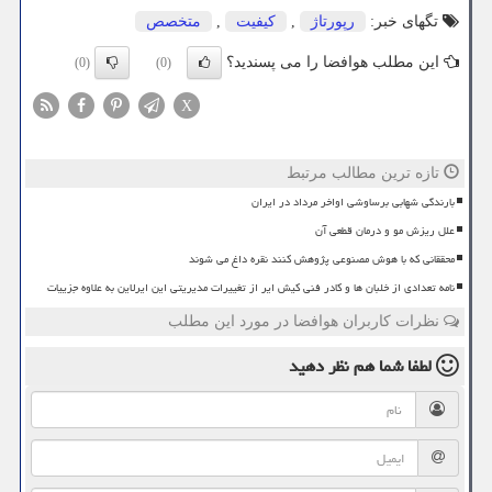
تگهای خبر:
رپورتاژ
,
كیفیت
,
متخصص
این مطلب هوافضا را می پسندید؟
(0)
(0)
X
تازه ترین مطالب مرتبط
بارندگی شهابی برساوشی اواخر مرداد در ایران
علل ریزش مو و درمان قطعی آن
محققانی که با هوش مصنوعی پژوهش کنند نقره داغ می شوند
نامه تعدادی از خلبان ها و کادر فنی کیش ایر از تغییرات مدیریتی این ایرلاین به علاوه جزییات
نظرات کاربران هوافضا در مورد این مطلب
لطفا شما هم
نظر دهید