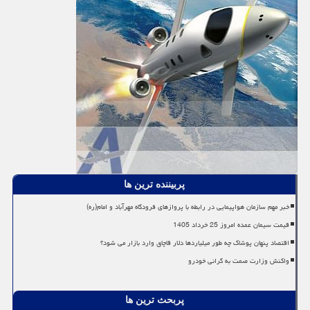
پربیننده ترین ها
خبر مهم سازمان هواپیمایی در رابطه با پروازهای فرودگاه مهرآباد و امام(ره)
قیمت سیمان عمده امروز 25 خرداد 1405
اقتصاد پنهان پوشاک چه طور میلیاردها دلار قاچاق وارد بازار می شود؟
واکنش وزارت صمت به گرانی خودرو
پربحث ترین ها