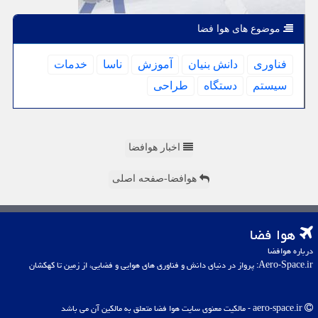
موضوع های هوا فضا
فناوری
دانش بنیان
آموزش
ناسا
خدمات
سیستم
دستگاه
طراحی
اخبار هوافضا
هوافضا-صفحه اصلی
هوا فضا
درباره هوافضا
Aero-Space.ir: پرواز در دنیای دانش و فناوری های هوایی و فضایی، از زمین تا کهکشان
aero-space.ir - مالکیت معنوی سایت هوا فضا متعلق به مالکین آن می باشد