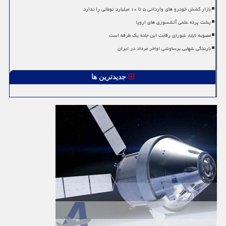
بازار کشش خودرو های وارداتی ۵ تا ۱۰ میلیارد تومانی را ندارد
پشت پرده علمی آتشسوزی های اروپا
مصوبه ۸۵۶ شورای رقابت این جاده یک طرفه است
بارندگی شهابی برساوشی اواخر مرداد در ایران
جدیدترین ها