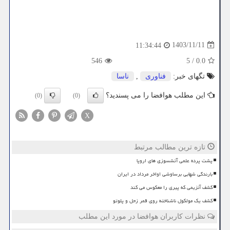
1403/11/11
11:34:44
546
5
/
0.0
تگهای خبر:
فناوری
,
ناسا
این مطلب هوافضا را می پسندید؟
(0)
(0)
X
تازه ترین مطالب مرتبط
پشت پرده علمی آتشسوزی های اروپا
بارندگی شهابی برساوشی اواخر مرداد در ایران
کشف آنزیمی که پیری را معکوس می کند
کشف یک مولکول ناشناخته روی قمر زحل و پلوتو
نظرات کاربران هوافضا در مورد این مطلب