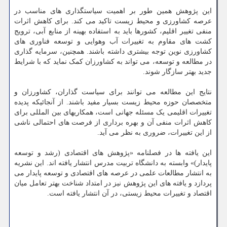
این پژوهش همین طور بر اهمیت سیاستگذاری های مناسب در
عرصه کشاورزی و محیط زیست تاکید می کند. برای کاهش اثرات
منفی تغییر اقلیم، کشورها باید به استفاده بهینه از منابع آبی، ترویج
کشت های مقاوم به تغییرات آب وهوایی و توسعه فناوری های
کشاورزی نوین توجه بیشتری داشته باشند. همچنین، سرمایه گذاری
در مطالعه و توسعه، می تواند به کشاورزان کمک نماید که با شرایط
جدید بهتر سازگار شوند.
نتایج این مطالعه می توانند برای سیاست گذاران، کشاورزان و
متخصصان حوزه محیط زیست بسیار مفید باشند. از آنجائیکه پدیده
تغییرات اقلیمی یک مسئله جهانی است، همکاریهای بین المللی برای
کاهش اثرات منفی آن و بهره برداری از فرصت های احتمالی ناشی
از این تغییرات، ضروری به نظر می آید.
این یافته ها در فصلنامه «پژوهش های اقتصادی (رشد و توسعه
پایدار)» وابسته به دانشگاه تربیت مدرس انتشار یافته اند. این نشریه
به انتشار مطالعات علمی در عرصه های اقتصادی و توسعه پایدار می
پردازد و یافته های این پژوهش نیز در امتداد شناخت بهتر تعامل میان
اقتصاد و تغییرات محیط زیستی، در آن انتشار یافته است.