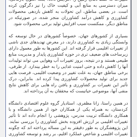
میزان دسترسی به منابع آبی و کیفیت خاک را نیز دگرگون کرده
است. در بعضی مناطق، این تحولات به کاهش بازدهی محصولات
کشاورزی و کاهش درآمد کشاورزان منجر شده، در صورتیکه در
مناطق دیگر، ممکنست سبب افزایش تولید برخی محصولات شود.
بسیاری از کشورهای جهان، خصوصاً کشورهای در حال توسعه که
وابستگی زیادی به کشاورزی دارند، در معرض تهدیدهای جدی ناشی
از تغییرات اقلیمی قرار گرفته اند. این کشورها به طور معمول دارای
زیرساخت های ضعیف تری در حوزه کشاورزی پایدار و مدیریت منابع
طبیعی هستند و در نتیجه، بروز تغییرات آب وهوایی می تواند تولیدات
آنها را کاهش داده و حتی امنیت غذایی را به خطر بیندازد. از طرفی،
برخی مناطق جهان، به علت تغییر در وضعیت اقلیمی، فرصت هایی
جدید برای تولید محصولات کشاورزی پیدا کرده اند. بنابراین، درک
تأثیر این تغییرات بر کشاورزی و یافتن راه هایی برای کاهش نتایج
منفی آنها، موضوعی حیاتیست که محققان به آن پرداخته اند.
در همین راستا، زانا مظفری، استادیار گروه علوم اقتصادی دانشگاه
کردستان، به همراه یکی از همکاران خود از همین دانشگاه و با
همکاری دانشگاه تربیت مدرس، پژوهشی را انجام داده اند تا تأثیر
تغییرات اقلیمی بر ارزش افزوده بخش کشاورزی را بررسی نمایند.
این پژوهشگران به طور دقیقتر به این مساله پرداخته اند که چگونه
تغییرات اقلیمی و شاخص عملکرد اقلیم، بر رشد و توسعه کشاورزی