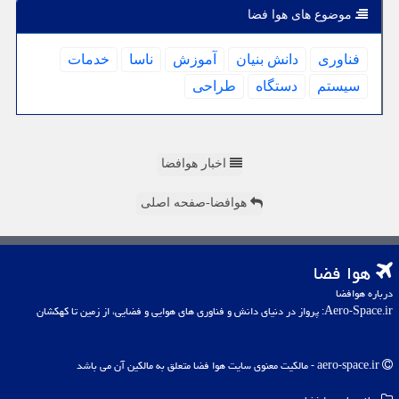
موضوع های هوا فضا
فناوری
دانش بنیان
آموزش
ناسا
خدمات
سیستم
دستگاه
طراحی
اخبار هوافضا
هوافضا-صفحه اصلی
هوا فضا
درباره هوافضا
Aero-Space.ir: پرواز در دنیای دانش و فناوری های هوایی و فضایی، از زمین تا کهکشان
aero-space.ir - مالکیت معنوی سایت هوا فضا متعلق به مالکین آن می باشد