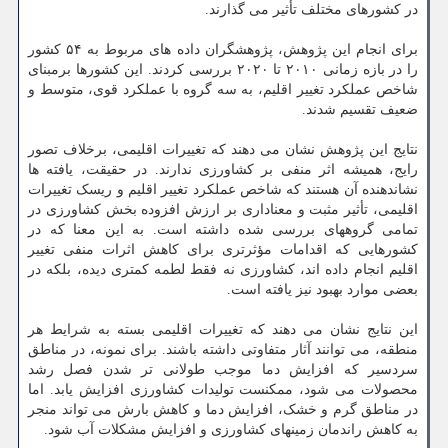
در کشورهای مختلف تأثیر می گذارند.
برای انجام این پژوهش، پژوهشگران داده های مربوط به ۵۴ کشور
را در بازه زمانی ۲۰۱۰ تا ۲۰۲۰ بررسی کردند. این کشورها برمبنای
شاخص عملکرد تغییر اقلیم، به سه گروه با عملکرد قوی، متوسط و
ضعیف تقسیم شدند.
نتایج این پژوهش نشان می دهند که تغییرات اقلیمی، برخلاف تصور
رایج، همیشه اثر منفی بر کشاورزی ندارند. در حقیقت، یافته ها
نشاندهنده آن هستند که شاخص عملکرد تغییر اقلیم و ریسک تغییرات
اقلیمی، تأثیر مثبت و معناداری بر ارزش افزوده بخش کشاورزی در
تمامی گروههای بررسی شده داشته است. به این معنا که در
کشورهایی که اقدامات مؤثرتری برای کاهش اثرات منفی تغییر
اقلیم انجام داده اند، کشاورزی نه فقط لطمه کمتری دیده، بلکه در
بعضی موارد بهبود نیز یافته است.
این نتایج نشان می دهند که تغییرات اقلیمی بسته به شرایط هر
منطقه، می توانند آثار متفاوتی داشته باشند. برای نمونه، در مناطق
سردسیر که افزایش دما موجب طولانی تر شدن فصل رشد
محصولات می شود، ممکنست تولیدات کشاورزی افزایش یابد. اما
در مناطق گرم و خشک، افزایش دما و کاهش بارش می تواند منجر
به کاهش راندمان زمینهای کشاورزی و افزایش مشکلات آب شود.