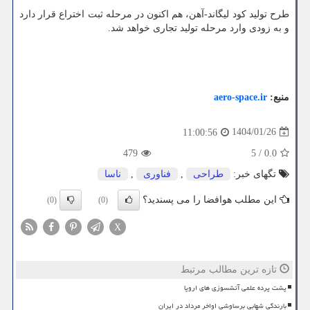
طرح تولید کود لیگاند-آهن، هم اکنون در مرحله ثبت اختراع قرار دارد
و به زودی وارد مرحله تولید تجاری خواهد شد.
منبع:
aero-space.ir
1404/01/26
11:00:56
479
5
/
0.0
تگهای خبر:
طراحی
,
فناوری
,
ناسا
این مطلب هوافضا را می پسندید؟
(0)
(0)
X
تازه ترین مطالب مرتبط
پشت پرده علمی آتشسوزی های اروپا
بارندگی شهابی برساوشی اواخر مرداد در ایران