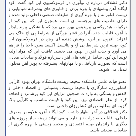
دکتر قشلاقی درباره ی نوآوری در فرمولاسیون این کود گفت: کود
لیگاند-آهن پیشنهادی با بهره بردن از فناوری های پیشرفته شیمیایی و
زیست فناورانه و با بهره گیری از ضایعات صنعتی داخلی تولید شده و
دارای خاصیت های برجسته ای است. همچون این که این کود از
ترکیبات هیدروکسی پیریدینون بهره می برد که با تشکیل پیوند پایدار
با آهن، قابلیت جذب آنرا در قشر بزرگی از شرایط پی اچ خاک می
افزاید. افزون بر این، پوشش دهنده ای ویژه در فرمولاسیون این
کود، بهینه ترین شرایط پی اچ و پتانسیل اکسیداسیون-احیا را فراهم
می آورد و جذب آهن را بهبود می بخشد. عاقبت این که مواد اولیه
تولید این کود، شامل تراشه های آهن، سرباره فولاد و ضایعات معادن
است که بصورت بازیافتی و با مهارتهای پیشرفته به پودر آهن محلول
تبدیل می شوند.
عضو هیات علمی دانشکده محیط زیست دانشگاه تهران بهبود کارآیی
کشاورزی، سازگاری با محیط زیست، پشتیبانی از اقتصاد داخلی و
کاهش وابستگی به واردات همچون مزایای این کود برشمرد و اضافه
کرد: از نظر اقتصادی نیز، این کود با قیمت مناسب و کارآیی بالا،
گزینه ای مطلوب برای کشاورزان داخلی است.
دکتر قشلاقی در آخر اظهار داشت: کود لیگاند-آهن، علاوه بر مصرف
داخلی، قابلیت صادرات نیز دارد و می تواند زمینه ساز پروژه های
دیگری با راندمان بهینه اقتصادی و محیط زیستی با بهره گیری از
ضایعات صنعتی باشد.