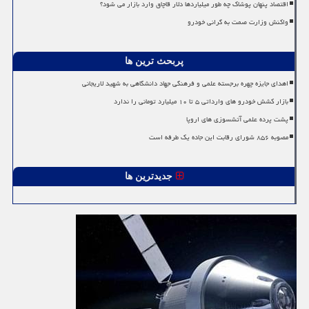
اقتصاد پنهان پوشاک چه طور میلیاردها دلار قاچاق وارد بازار می شود؟
واکنش وزارت صمت به گرانی خودرو
پربحث ترین ها
اهدای جایزه چهره برجسته علمی و فرهنگی جهاد دانشگاهی به شهید لاریجانی
بازار کشش خودرو های وارداتی ۵ تا ۱۰ میلیارد تومانی را ندارد
پشت پرده علمی آتشسوزی های اروپا
مصوبه ۸۵۶ شورای رقابت این جاده یک طرفه است
جدیدترین ها