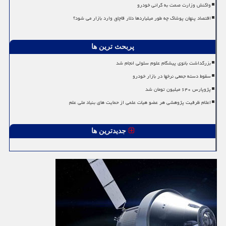
واکنش وزارت صمت به گرانی خودرو
اقتصاد پنهان پوشاک چه طور میلیاردها دلار قاچاق وارد بازار می شود؟
پربحث ترین ها
بزرگداشت بانوی پیشگام علوم سلولی انجام شد
سقوط دسته جمعی نرخها در بازار خودرو
پژوپارس ۶۴۰ میلیون تومان شد
اعلام ظرفیت پژوهشی هر عضو هیات علمی از حمایت های بنیاد ملی علم
جدیدترین ها