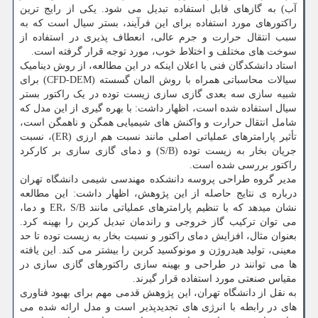
آب) به گازهای قابل استفاده تبدیل می شود. یکی از رایج ترین
راکتورهای مورد استفاده برای این فرآیند، بستر سیال است که به
سبب انتقال حرارت و جرم عالی، انعطاف پذیری در استفاده از
سوخت های مختلف و اختلاط خوب، مورد توجه قرار گرفته است.
استاد دانشکدگان فنی با اعلان اینکه در این مطالعه، از روش دینامیک
سیالات محاسباتی همراه با روش المان گسسته (CFD-DEM) برای
شبیه سازی سه بعدی گازی سازی زیست توده در یک راکتور بستر
سیال استفاده شده است، اظهار داشت: با بهره گیری از این مدل که
شامل انتقال حرارت و واکنش های شیمیایی همگن و ناهمگن است،
تأثیر پارامترهای عملیاتی اصلی مانند نسبت هم ارزی (ER)، نسبت
جریان بخار به زیست توده (S/B) و دمای گازی سازی بر کارکرد
راکتور بررسی شده است.
مدیر گروه طراحی پروسه دانشکده مهندسی شیمی دانشگاه تهران
درباره ی نتایج حاصله از این پژوهش، اظهار داشت: این مطالعه
نشان میدهد که با تنظیم پارامترهای عملیاتی مانند ER، S/B و دما،
می توان ترکیب گاز خروجی و راندمان تبدیل کربن را بهینه کرد.
بعنوان مثال، افزایش دمای راکتور و نسبت بخار به زیست توده تا حد
معینی، تولید هیدروژن و مونوکسید کربن را بیشتر می کند. این یافته
ها می توانند در طراحی و بهینه سازی راکتورهای گازی سازی در
مقیاس صنعتی مورد استفاده قرار گیرند.
به نقل از دانشگاه تهران، این پژوهش قدمی مهم برای بهبود فناوری
های در رابطه با انرژی های تجدیدپذیر است و مدل ارائه شده می