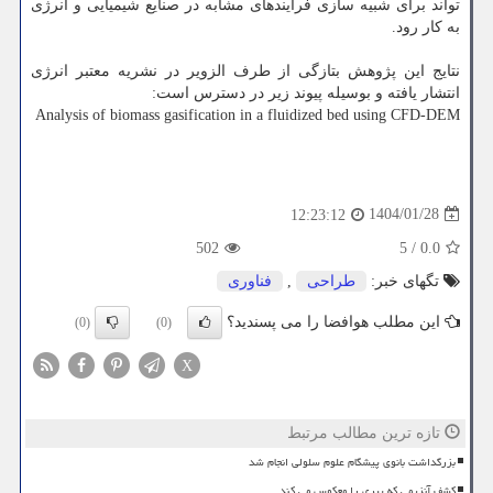
تواند برای شبیه سازی فرایندهای مشابه در صنایع شیمیایی و انرژی
به کار رود.
نتایج این پژوهش بتازگی از طرف الزویر در نشریه معتبر انرژی
انتشار یافته و بوسیله پیوند زیر در دسترس است:
Analysis of biomass gasification in a fluidized bed using CFD-DEM
1404/01/28
12:23:12
502
5
/
0.0
تگهای خبر:
طراحی
,
فناوری
این مطلب هوافضا را می پسندید؟
(0)
(0)
X
تازه ترین مطالب مرتبط
بزرگداشت بانوی پیشگام علوم سلولی انجام شد
کشف آنزیمی که پیری را معکوس می کند