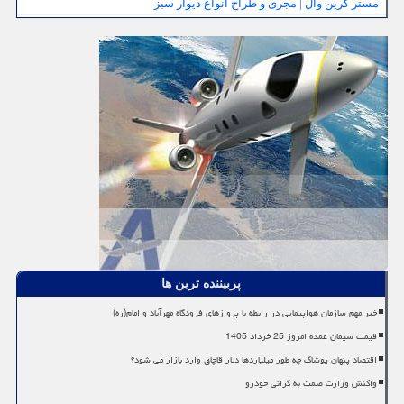
مستر گرین وال | مجری و طراح انواع دیوار سبز
پربیننده ترین ها
خبر مهم سازمان هواپیمایی در رابطه با پروازهای فرودگاه مهرآباد و امام(ره)
قیمت سیمان عمده امروز 25 خرداد 1405
اقتصاد پنهان پوشاک چه طور میلیاردها دلار قاچاق وارد بازار می شود؟
واکنش وزارت صمت به گرانی خودرو