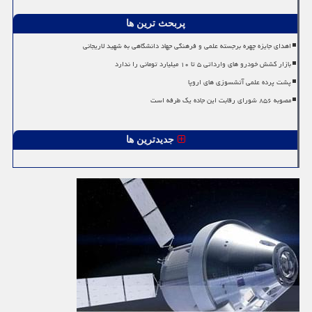
پربحث ترین ها
اهدای جایزه چهره برجسته علمی و فرهنگی جهاد دانشگاهی به شهید لاریجانی
بازار کشش خودرو های وارداتی ۵ تا ۱۰ میلیارد تومانی را ندارد
پشت پرده علمی آتشسوزی های اروپا
مصوبه ۸۵۶ شورای رقابت این جاده یک طرفه است
جدیدترین ها