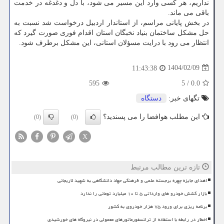
نداریم، هر کسی وارد این مسیر می شود، با دل و دغدغه در خدمت
باقی می ماند.
در بخش پایانی مراسم، از استاندار اردبیل درخواست شد نسبت به
حل مشکل ساختمان بنیاد نخبگان استان اقدام فوری صورت گیرد که
انتظار می رود با درایت مسؤلان استانی، این مشکل برطرف شود.
1404/02/09
11:43:38
595
5
/
0.0
تگهای خبر:
دستگاه
این مطلب هوافضا را می پسندید؟
(0)
(0)
X
تازه ترین مطالب مرتبط
اهدای جایزه چهره برجسته علمی و فرهنگی جهاد دانشگاهی به شهید لاریجانی
بازار کشش خودرو های وارداتی ۵ تا ۱۰ میلیارد تومانی را ندارد
برنامه ریزی برای ورود ۷۵ هزار خودروی به کشور
اخطار در رابطه با استفاده از ترانسفورماتورهای معمولی در نیروگاه های خورشیدی