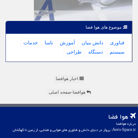
موضوع های هوا فضا
فناوری
دانش بنیان
آموزش
ناسا
خدمات
سیستم
دستگاه
طراحی
اخبار هوافضا
هوافضا-صفحه اصلی
هوا فضا
درباره هوافضا
Aero-Space.ir: پرواز در دنیای دانش و فناوری های هوایی و فضایی، از زمین تا کهکشان