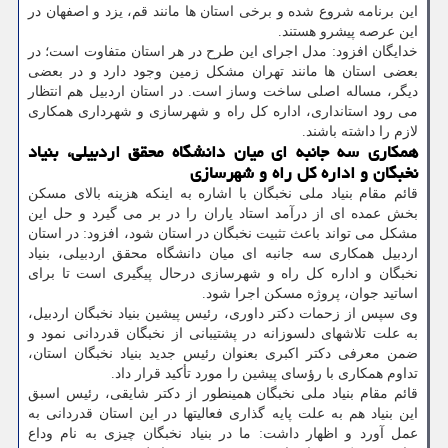
این برنامه شروع شده و برخی استان ها مانند قم، یزد و اصفهان در
این عرصه پیشرو هستند.
خدایگان افزود: مدل اجرای این طرح در هر استان متفاوت است؛ در
بعضی استان ها مانند تهران مشکل زمین وجود دارد و در بعضی
دیگر، مساله اصلی ساخت وساز است. در استان اردبیل هم انتظار
می رود استانداری، اداره کل راه و شهرسازی و شهرداری همکاری
لازم را داشته باشند.
همکاری سه جانبه ای میان دانشگاه محقق اردبیلی، بنیاد
نخبگان و اداره کل راه و شهرسازی
قائم مقام بنیاد ملی نخبگان با اشاره به اینکه هزینه بالای مسکن
بخش عمده ای از درآمد استاد یاران را در بر می گیرد و حل این
مشکل می تواند باعث تثبیت نخبگان در استان شود، افزود: در استان
اردبیل همکاری سه جانبه ای میان دانشگاه محقق اردبیلی، بنیاد
نخبگان و اداره کل راه و شهرسازی درحال پیگیری است تا برای
اساتید جوان، پروژه مسکن اجرا شود.
وی سپس از زحمات دکتر داوری، رئیس پیشین بنیاد نخبگان اردبیل،
به علت تلاشهای دلسوزانه در پشتیبانی از نخبگان قدردانی نمود و
ضمن معرفی دکتر اکبری بعنوان رئیس جدید بنیاد نخبگان استان،
تداوم همکاری با رؤسای پیشین را مورد تأکید قرار داد.
قائم مقام بنیاد ملی نخبگان همینطور از دکتر شایقی، رئیس اسبق
این بنیاد هم به علت پایه گذاری فعالیتها در این استان قدردانی به
عمل آورد و اظهار داشت: ما در بنیاد نخبگان چیزی به نام وداع