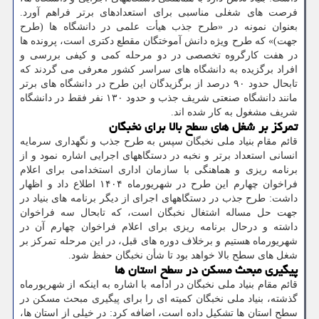
فرصت های شغلی مناسبی برای استعدادهای برتر فراهم آورد.
بعنوان نمونه در «طرح جذب هیأت علمی در دانشگاه ها (طرح
جهت)» که طرح ویژه دانش آموختگان مقطع دکتری است، پرونده ها
در هفت کارگروه تخصصی در دو مرحله کمی و کیفی بررسی و
افراد برگزیده به دانشگاه های سراسر کشور معرفی می گردند که
تابحال حدود ۹۰ درصد از برگزیدگان این طرح در دانشگاه های برتر
مانند دانشگاه صنعتی شریف جذب و حدود ۱۳۰ نفر فقط در دانشگاه
شریف مشغول به کار شده اند.
تمرکز بر شغل های سطح بالا برای نخبگان
قائم مقام بنیاد ملی نخبگان سپس به طرح جذب و نگهداری سرمایه
انسانی استعداد برتر و نخبه در دستگاههای اجرایی اشاره نمود و از
برنامه ریزی و هماهنگی با سازمان اداری استخدامی برای اعلام
فراخوان چهارم این طرح در شهریورماه ۱۴۰۴ اطلاع داد و اظهار
داشت: طرح جذب در دستگاههای اجرای از دیگر برنامه های بنیاد در
جهت حل مساله اشتغال نخبگان است، که تابحال سه فراخوان
داشته و درحال برنامه ریزی برای اعلام فراخوان چهارم آن در
شهریورماه هستیم و برخلاف دوره های قبل، در این مرحله تمرکز بر
شغل های سطح بالا خواهد بود تا شأن نخبگان حفظ شود.
پیگیری مبحث مسکن در سطح استان ها
قائم مقام بنیاد ملی نخبگان در ادامه با اشاره به اینکه از شهریورماه
گذشته، بنیاد ملی نخبگان کمیته ای را برای پیگیری مبحث مسکن در
سطح استان ها تشکیل داده است، اضافه کرد: در خیلی از استان ها،